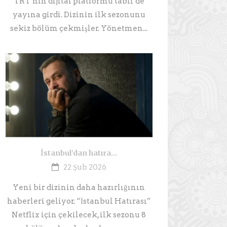
TRT’nin dijital platformu tabii’de
yayına girdi. Dizinin ilk sezonunu
sekiz bölüm çekmişler. Yönetmen...
İstanbul’dan hatıra…
22 Şub 2026
Yeni bir dizinin daha hazırlığının
haberleri geliyor. “İstanbul Hatırası”
Netflix için çekilecek, ilk sezonu 8