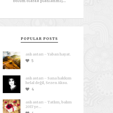
bölüm olarak planlanmış....
POPULAR POSTS
aslı astarı – Yaban hayat.
5
aslı astarı – Sana hakkım
helal değil, Sezen Aksu.
4
aslı astarı – Tatlım, balım
2017 ye…