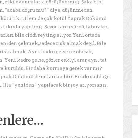
, eski oyuncularla görüşüyormuş. Şaka gibi
, “acaba doğru mu?” diye, düşünmeden
ötü fikir. Hem de çok kötü! Yaprak Dökümü
hakkıyla yapılmış. Sezonlarca sürdü, iz bıraktı.
arları bile ciddi reyting alıyor. Yani ortada
eniden çekmek, sadece risk almak değil. Bile
 risk almak. Aynı kadro gelse ne olacak,
. Yeni kadro gelse, gözler eskiyi arar, aynı tat
re kuruldu. Bir daha kurmaya gerek var mı?
aprak Dökümü de onlardan biri. Bırakın olduğu
. İlla “yeniden” yapılacak bir şey arıyorsanız,
enlere…