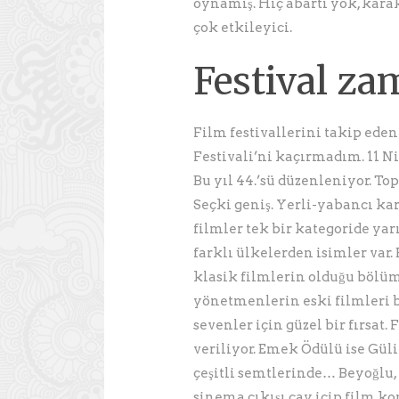
oynamış. Hiç abartı yok, karak
çok etkileyici.
Festival z
Film festivallerini takip eden
Festivali’ni kaçırmadım. 11 Ni
Bu yıl 44.’sü düzenleniyor. Top
Seçki geniş. Yerli-yabancı kar
filmler tek bir kategoride yarış
farklı ülkelerden isimler var.
klasik filmlerin olduğu bölü
yönetmenlerin eski filmleri b
sevenler için güzel bir fırsat.
veriliyor. Emek Ödülü ise Gül
çeşitli semtlerinde… Beyoğlu,
sinema çıkışı çay içip film ko