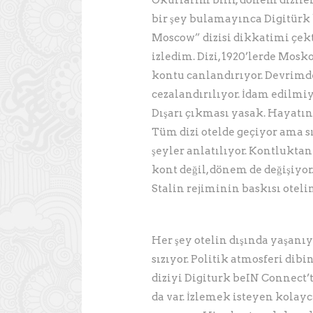
Okurlarım bilir, dönem dizile
bir şey bulamayınca Digitürk
Moscow” dizisi dikkatimi çekt
izledim. Dizi, 1920’lerde Mosk
kontu canlandırıyor. Devrimd
cezalandırılıyor. İdam edilmi
Dışarı çıkması yasak. Hayatını
Tüm dizi otelde geçiyor ama
şeyler anlatılıyor. Kontluktan
kont değil, dönem de değişiyo
Stalin rejiminin baskısı otelin
Her şey otelin dışında yaşanı
sızıyor. Politik atmosferi dib
diziyi Digiturk beIN Connect
da var. İzlemek isteyen kolay