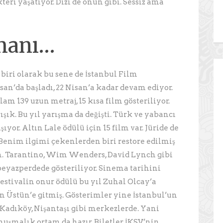
teri yaşatıyor. Dizi de onun gibi. Sessiz ama
amanı…
 biri olarak bu sene de İstanbul Film
san’da başladı, 22 Nisan’a kadar devam ediyor.
lam 139 uzun metraj, 15 kısa film gösteriliyor.
ışık. Bu yıl yarışma da değişti. Türk ve yabancı
ıyor. Altın Lale ödülü için 15 film var. Jüride de
 Benim ilgimi çekenlerden biri restore edilmiş
m. Tarantino, Wim Wenders, David Lynch gibi
eyazperdede gösteriliyor. Sinema tarihini
 Festivalin onur ödülü bu yıl Zuhal Olcay’a
in Üstün’e gitmiş. Gösterimler yine İstanbul’un
 Kadıköy, Nişantaşı gibi merkezlerde. Yani
nuşmalık ortam da hazır. Biletler İKSV’nin