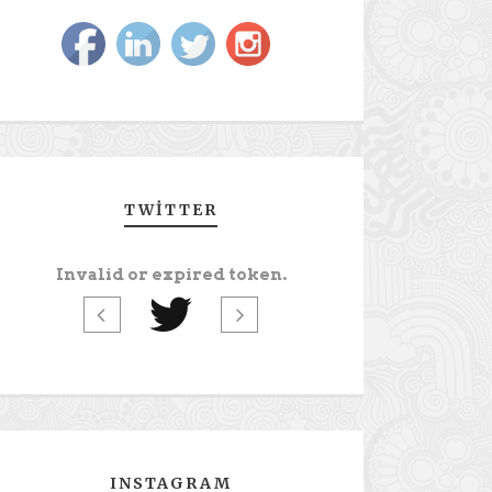
TWITTER
Invalid or expired token.
INSTAGRAM