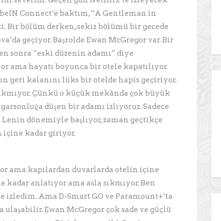
rini severim. Geçen gün Netfilix’te izleyecek
 beIN Connect’e baktım, “A Gentleman in
i. Bir bölüm derken, sekiz bölümü bir gecede
ova’da geçiyor. Başrolde Ewan McGregor var. Bir
en sonra “eski düzenin adamı” diye
yor ama hayatı boyunca bir otele kapatılıyor.
n geri kalanını lüks bir otelde hapis geçiriyor.
 sıkmıyor. Çünkü o küçük mekânda çok büyük
 garsonluğa düşen bir adamı izliyoruz. Sadece
r. Lenin dönemiyle başlıyor, zaman geçtikçe
 içine kadar giriyor.
yor ama kapılardan duvarlarda otelin içine
ine kadar anlatıyor ama asla sıkmıyor. Ben
’te izledim. Ama D-Smart GO ve Paramount+’ta
ca ulaşabilir. Ewan McGregor çok sade ve güçlü