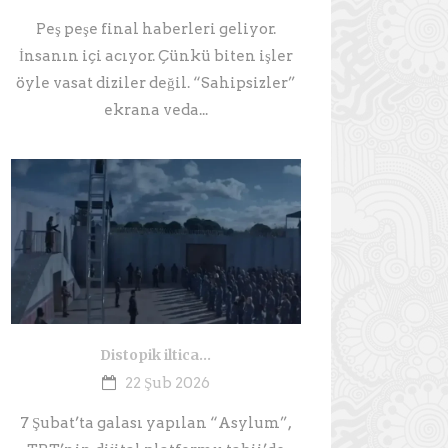
Peş peşe final haberleri geliyor.
İnsanın içi acıyor. Çünkü biten işler
öyle vasat diziler değil. “Sahipsizler”
ekrana veda...
Distopik iltica…
22 Şub 2026
7 Şubat’ta galası yapılan “Asylum”,