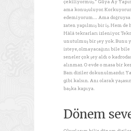
çekiliyormuş.” Güya Ay Yapım
ama konuşuluyor. Korkuyorum
edemiyorum… Ama doğruysa k
zaten yapılmış bir iş. Hem de 
Hâlâ tekrarları izleniyor. Tekr
unutulmuş bir şey yok. Bunu y
isteye, olmayacağını bile bile
seneler çok şey aldı o kadrodan
alınmaz. O evde o masa bir ke
Bazı diziler dokunulmazdır. Y
gibi kalsın. Anı olarak yaşasın
başka kapıya.
Dönem sev