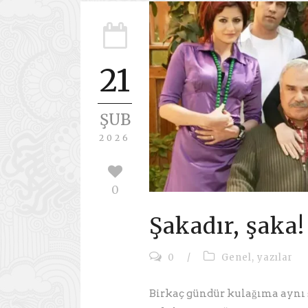
21
ŞUB
2026
0
Şakadır, şaka!
0
/
Genel
,
yazılar
Birkaç gündür kulağıma aynı