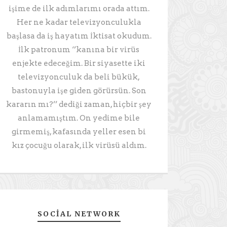
işime de ilk adımlarımı orada attım.
Her ne kadar televizyonculukla
başlasa da iş hayatım İktisat okudum.
İlk patronum ‘’kanına bir virüs
enjekte edeceğim. Bir siyasette iki
televizyonculuk da beli bükük,
bastonuyla işe giden görürsün. Son
kararın mı?’’ dediği zaman, hiçbir şey
anlamamıştım. On yedime bile
girmemiş, kafasında yeller esen bi
kız çocuğu olarak, ilk virüsü aldım.
SOCIAL NETWORK