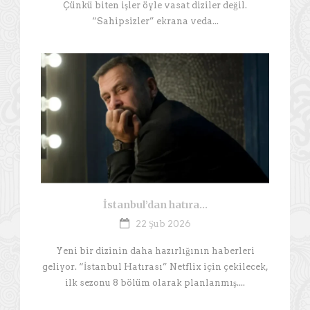
Çünkü biten işler öyle vasat diziler değil.
“Sahipsizler” ekrana veda...
İstanbul’dan hatıra…
22 Şub 2026
Yeni bir dizinin daha hazırlığının haberleri
geliyor. “İstanbul Hatırası” Netflix için çekilecek,
ilk sezonu 8 bölüm olarak planlanmış....