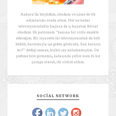
Ankara’da büyüdüm, okudum ve işime de ilk
adımlarımı orada attım. Her ne kadar
televizyonculukla başlasa da iş hayatım İktisat
okudum. İlk patronum ‘’kanına bir virüs enjekte
edeceğim. Bir siyasette iki televizyonculuk da beli
bükük, bastonuyla işe giden görürsün. Son kararın
mı?’’ dediği zaman, hiçbir şey anlamamıştım. On
yedime bile girmemiş, kafasında yeller esen bi kız
çocuğu olarak, ilk virüsü aldım.
SOCIAL NETWORK