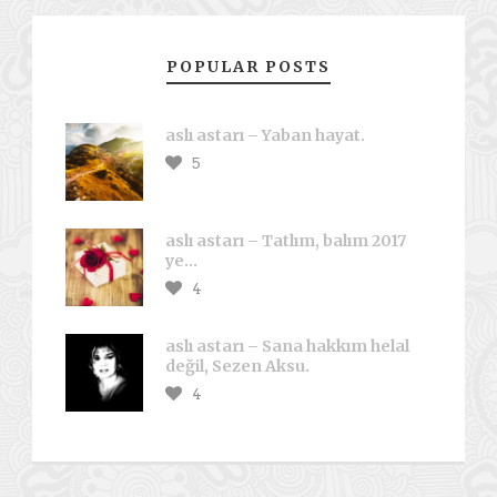
POPULAR POSTS
aslı astarı – Yaban hayat.
5
aslı astarı – Tatlım, balım 2017
ye…
4
aslı astarı – Sana hakkım helal
değil, Sezen Aksu.
4