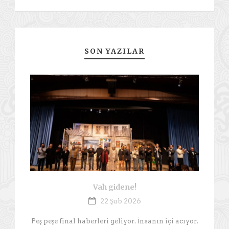
SON YAZILAR
Vah gidene!
22 Şub 2026
Peş peşe final haberleri geliyor. İnsanın içi acıyor.