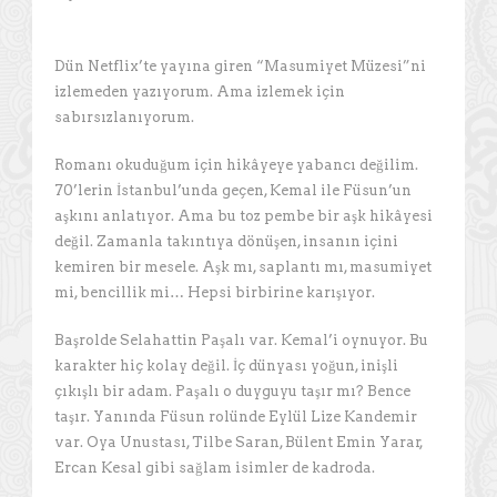
Dün Netflix’te yayına giren “Masumiyet Müzesi”ni
izlemeden yazıyorum. Ama izlemek için
sabırsızlanıyorum.
Romanı okuduğum için hikâyeye yabancı değilim.
70’lerin İstanbul’unda geçen, Kemal ile Füsun’un
aşkını anlatıyor. Ama bu toz pembe bir aşk hikâyesi
değil. Zamanla takıntıya dönüşen, insanın içini
kemiren bir mesele. Aşk mı, saplantı mı, masumiyet
mi, bencillik mi… Hepsi birbirine karışıyor.
Başrolde Selahattin Paşalı var. Kemal’i oynuyor. Bu
karakter hiç kolay değil. İç dünyası yoğun, inişli
çıkışlı bir adam. Paşalı o duyguyu taşır mı? Bence
taşır. Yanında Füsun rolünde Eylül Lize Kandemir
var. Oya Unustası, Tilbe Saran, Bülent Emin Yarar,
Ercan Kesal gibi sağlam isimler de kadroda.