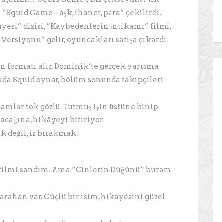
“Squid Game – aşk, ihanet, para” çekilirdi.
esi” dizisi, “Kaybedenlerin İntikamı” filmi,
Versiyonu” gelir, oyuncakları satışa çıkardı.
n formatı alır, Dominik’te gerçek yarışma
dada Squid oynar, bölüm sonunda takipçileri
amlar tok gözlü. Tutmuş işin üstüne binip
acağına, hikâyeyi bitiriyor.
 değil, iz bırakmak.
filmi sandım. Ama “Cinlerin Düğünü” buram
ahan var. Güçlü bir isim, hikayesini güzel