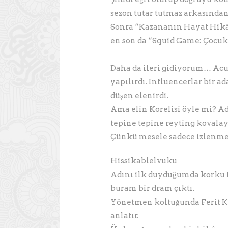
sezon tutar tutmaz arkasından 
Sonra “Kazananın Hayat Hikây
en son da “Squid Game: Çocuk 
Daha da ileri gidiyorum… Acu
yapılırdı. Influencerlar bir a
düşen elenirdi.
Ama elin Korelisi öyle mi? Ad
tepine tepine reyting kovalay
Çünkü mesele sadece izlenmek
Hissikablelvuku
Adını ilk duyduğumda korku 
buram bir dram çıktı.
Yönetmen koltuğunda Ferit Kar
anlatır.