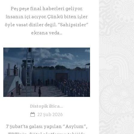
Peş peşe final haberleri geliyor.
İnsanın içi acıyor. Çünkü biten işler
öyle vasat diziler değil. “Sahipsizler”
ekrana veda...
Distopik iltica…
22 Şub 2026
7 Şubat’ta galası yapılan “Asylum”,