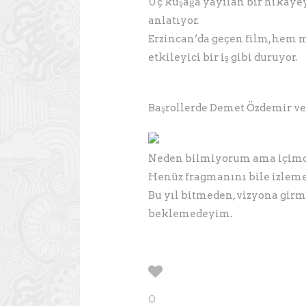
Üç kuşağa yayılan bir hikâyey
anlatıyor.
Erzincan’da geçen film, hem 
etkileyici bir iş gibi duruyor.
Başrollerde Demet Özdemir ve 
Neden bilmiyorum ama içimde bu
Henüz fragmanını bile izlemed
Bu yıl bitmeden, vizyona gir
beklemedeyim.
0