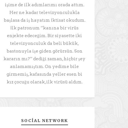
işime de ilk adımlarımı orada attım.
Her ne kadar televizyonculukla
başlasa da iş hayatım İktisat okudum.
İlk patronum ‘’kanına bir virüs
enjekte edeceğim. Bir siyasette iki
televizyonculuk da beli bükük,
bastonuyla işe giden görürsün. Son
kararın mı?’’ dediği zaman, hiçbir şey
anlamamıştım. On yedime bile
girmemiş, kafasında yeller esen bi
kız çocuğu olarak, ilk virüsü aldım.
SOCIAL NETWORK