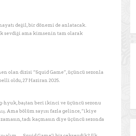
hayatı değil, bir dönemi de anlatacak.
çok sevdiği ama kimsenin tam olarak
en olan dizisi “Squid Game”, üçüncü sezonla
rihi de belli oldu, 27 Haziran 2025.
-hyuk, baştan beri ikinci ve üçüncü sezonu
ış. Ama bölüm sayısı fazla gelince, “ikiye
 uzamasın, tadı kaçmasın diye üçüncü sezonda
koyuyorlar.
nuşalım… Squid Game’i biz çekseydik? İlk