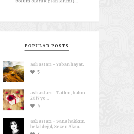
bölüm olarak planlanmış....
POPULAR POSTS
aslı astarı – Yaban hayat.
5
aslı astarı – Tatlım, balım
2017 ye…
4
aslı astarı – Sana hakkım
helal değil, Sezen Aksu.