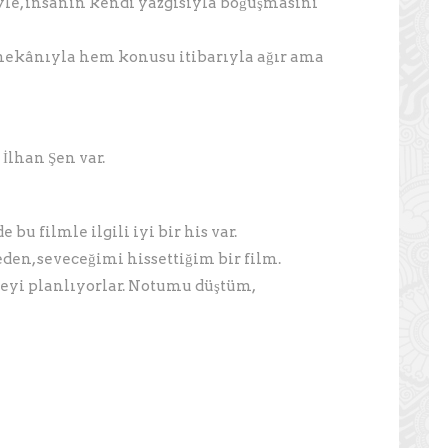
le, insanın kendi yazgısıyla boğuşmasını
mekânıyla hem konusu itibarıyla ağır ama
İlhan Şen var.
 filmle ilgili iyi bir his var.
en, seveceğimi hissettiğim bir film.
meyi planlıyorlar. Notumu düştüm,