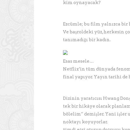
kim oynayacak?
Ezcümle; bu film yalnızca bir 
Ve başroldeki yüz, herkesin 
tanımadığı bir kadın.
Esas mesele…
Netflix’in tüm dünyada fenom
final yapıyor. Yayın ta
Dizinin yaratıcısı Hwang Dong
tek bir hikâye olarak planlam
bölelim” demişler. Yani işler
noktayı 
Şimdi eğri oturup doğruyu ko