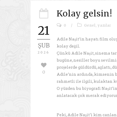
Kolay gelsin!
0
/
Genel
,
yazılar
21
Adile Naşit’in hayatı film olu
ŞUB
kolay değil.
2026
Çünkü Adile Naşit, sinema tar
bugüne, nesiller boyu sevilmiş
projelerde güldürdü, ağlattı
0
Adile’nin ardında, kimsenin b
rahmetli ile ilgili, kulaktan k
O yüzden bu biyografi Naşit’i
anlatacak çok merak ediyoru
Peki, Adile Naşit’i kim canla