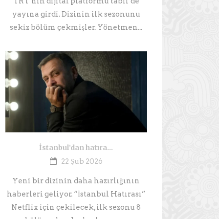
TRT’nin dijital platformu tabii’de
yayına girdi. Dizinin ilk sezonunu
sekiz bölüm çekmişler. Yönetmen...
İstanbul’dan hatıra…
22 Şub 2026
Yeni bir dizinin daha hazırlığının
haberleri geliyor. “İstanbul Hatırası”
Netflix için çekilecek, ilk sezonu 8