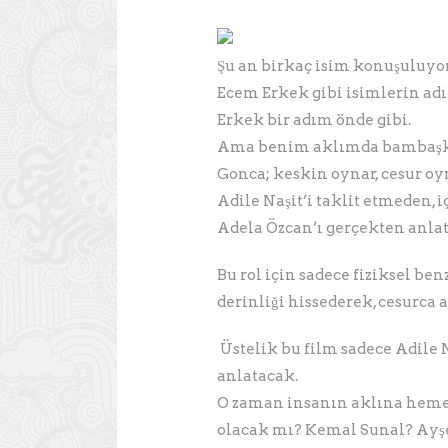
Şu an birkaç isim konuşuluyo
Ecem Erkek gibi isimlerin adı
Erkek bir adım önde gibi.
Ama benim aklımda bambaşka 
Gonca; keskin oynar, cesur oy
Adile Naşit’i taklit etmeden, iç
Adela Özcan’ı gerçekten anl
Bu rol için sadece fiziksel ben
derinliği hissederek, cesurca 
Üstelik bu film sadece Adile N
anlatacak.
O zaman insanın aklına hemen
olacak mı? Kemal Sunal? Ayşe