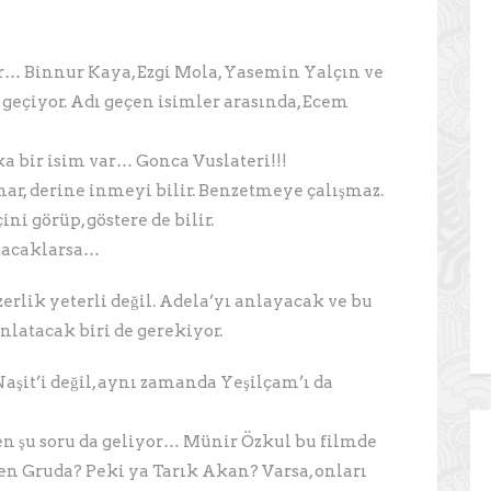
r… Binnur Kaya, Ezgi Mola, Yasemin Yalçın ve
 geçiyor. Adı geçen isimler arasında, Ecem
bir isim var… Gonca Vuslateri!!!
nar, derine inmeyi bilir. Benzetmeye çalışmaz.
ini görüp, göstere de bilir.
atacaklarsa…
zerlik yeterli değil. Adela’yı anlayacak ve bu
anlatacak biri de gerekiyor.
aşit’i değil, aynı zamanda Yeşilçam’ı da
 şu soru da geliyor… Münir Özkul bu filmde
n Gruda? Peki ya Tarık Akan? Varsa, onları