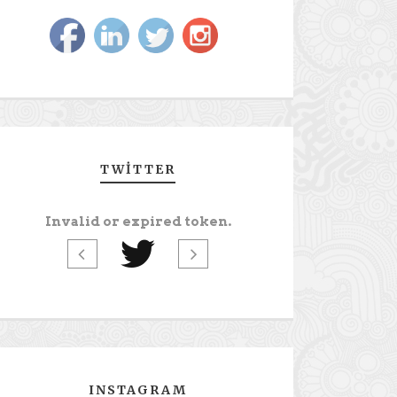
TWITTER
Invalid or expired token.
INSTAGRAM