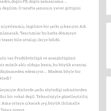
ru kadro, doğru PR, doğru zamanlama…
ğilim. O tarafta şansının yaver gittiğini
niyetlenmiş. İngilizce bir şarkı çıkarıyor. Adı
yınlanacak. Tanıtımlar bu hafta dönmeye
k teaser bile ortalığı ikiye böldü.
ulu var. Prodüktörlüğü ve aranjörlüğünü
ir müzik aklı olduğu kesin, bu büyük avantaj.
nu düşünmeden edemiyor… Madem böyle bir
kledi?
. Geçmişte dizilerde şarkı söylediği sahnelerden
dici bir vokal değil. Teknolojiyle güzelleştirilir,
ar. Ama ortaya çıkacak şey, büyük ihtimalle
atsız, tuzsuz.