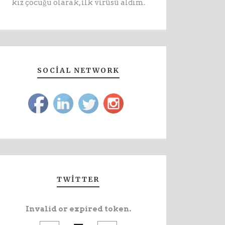
kız çocuğu olarak, ilk virüsü aldım.
SOCIAL NETWORK
TWITTER
Invalid or expired token.