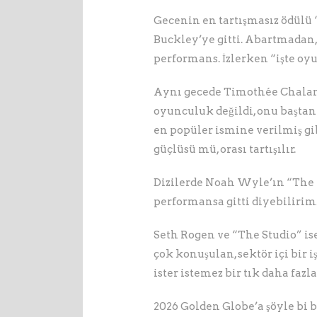
Gecenin en tartışmasız ödülü
Buckley’ye gitti. Abartmadan
performans. İzlerken “işte oy
Aynı gecede Timothée Chalame
oyunculuk değildi, onu başta
en popüler ismine verilmiş gi
güçlüsü mü, orası tartışılır.
Dizilerde Noah Wyle’ın “The Pi
performansa gitti diyebilirim
Seth Rogen ve “The Studio” ise
çok konuşulan, sektör içi bir i
ister istemez bir tık daha fazla
2026 Golden Globe’a şöyle bi