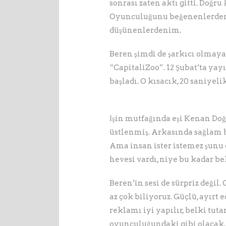
sonrası zaten aktı gitti. Doğ
Oyunculuğunu beğenenlerden de
düşünenlerdenim.
Beren şimdi de şarkıcı olmaya 
“CapitaliZoo”. 12 Şubat’ta ya
başladı. O kısacık, 20 saniyeli
İşin mutfağında eşi Kenan Doğ
üstlenmiş. Arkasında sağlam b
Ama insan ister istemez şu
hevesi vardı, niye bu kadar be
Beren’in sesi de sürpriz değil
az çok biliyoruz. Güçlü, ayırt e
reklamı iyi yapılır, belki tut
oyunculuğundaki gibi olacak. T