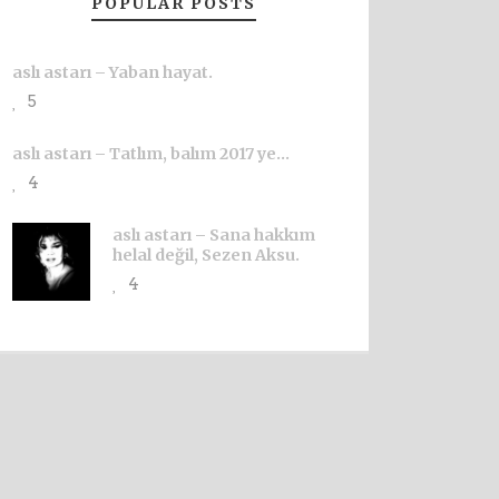
POPULAR POSTS
aslı astarı – Yaban hayat.
5
aslı astarı – Tatlım, balım 2017 ye…
4
aslı astarı – Sana hakkım
helal değil, Sezen Aksu.
4