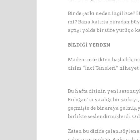
Bir de şarkı neden İngilizce?
mi? Bana kalırsa buradan bü
açtığı yolda bir süre yürür, o k
BİLDİĞİ YERDEN
Madem müzikten başladık, mü
dizim “İnci Taneleri” nihayet
Bu hafta dizinin yeni sezonuyla
Erdoğan’ın yazdığı bir şarkıyı
geçmişte de bir araya gelmiş,
birlikte seslendirmişlerdi. O 
Zaten bu dizide çalan, söylen
çalmayan mekân, Ankara hav