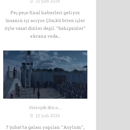
22 Şub 2026
Peş peşe final haberleri geliyor.
İnsanın içi acıyor. Çünkü biten işler
öyle vasat diziler değil. “Sahipsizler”
ekrana veda...
Distopik iltica…
22 Şub 2026
7 Şubat’ta galası yapılan “Asylum”,