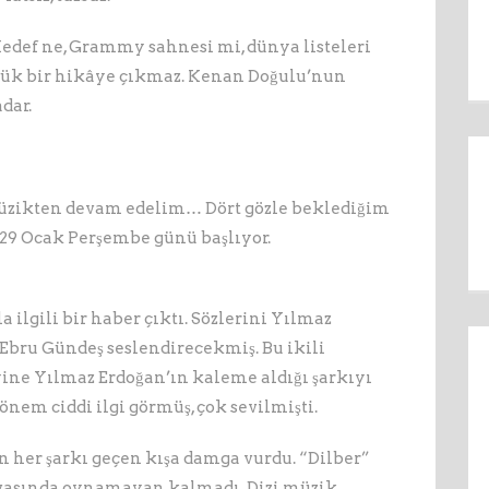
 Hedef ne, Grammy sahnesi mi, dünya listeleri
yük bir hikâye çıkmaz. Kenan Doğulu’nun
adar.
zikten devam edelim… Dört gözle beklediğim
 29 Ocak Perşembe günü başlıyor.
 ilgili bir haber çıktı. Sözlerini Yılmaz
, Ebru Gündeş seslendirecekmiş. Bu ikili
 yine Yılmaz Erdoğan’ın kaleme aldığı şarkıyı
dönem ciddi ilgi görmüş, çok sevilmişti.
en her şarkı geçen kışa damga vurdu. “Dilber”
asında oynamayan kalmadı. Dizi müzik