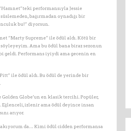
 “Hamnet”teki performansıyla Jessie
, süslemeden, bağırmadan oynadığı bir
unculuk bu!” diyorsun.
t “Marty Supreme” ile ödül aldı. Kötü bir
n söyleyeyim. Ama bu ödül bana biraz sezonun
bi geldi. Performans iyiydi ama gecenin en
tt” ile ödül aldı. Bu ödül de yerinde bir
.
 Golden Globe’un en klasik tercihi. Popüler,
ş. Eğlenceli, izlenir ama ödül deyince insan
sını arıyor.
 bakıyorum da… Kimi ödül cidden performansa