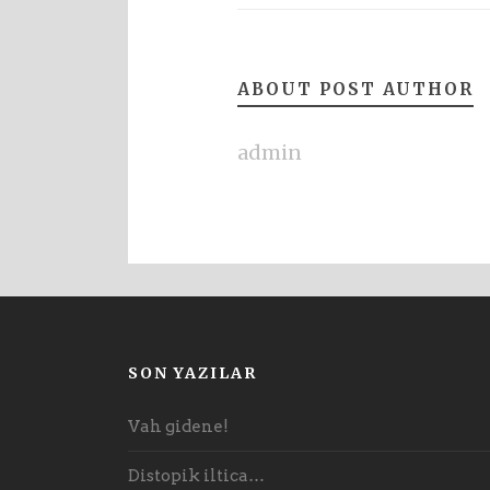
ABOUT POST AUTHOR
admin
SON YAZILAR
Vah gidene!
Distopik iltica…