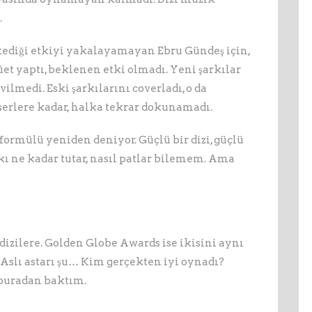
.
istediği etkiyi yakalayamayan Ebru Gündeş için,
et yaptı, beklenen etki olmadı. Yeni şarkılar
evilmedi. Eski şarkılarını coverladı, o da
nserlere kadar, halka tekrar dokunamadı.
formülü yeniden deniyor. Güçlü bir dizi, güçlü
arkı ne kadar tutar, nasıl patlar bilemem. Ama
zilere. Golden Globe Awards ise ikisini aynı
 Aslı astarı şu… Kim gerçekten iyi oynadı?
 buradan baktım.