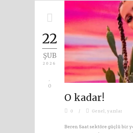
22
ŞUB
2026
0
O kadar!
0
/
Genel
,
yazılar
Beren Saat sektöre güçlü bir y