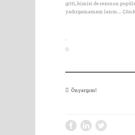
gitti, kimisi de sezonun popüle
yadırgamamam lazım… Çünkü b
0
Önyargım!