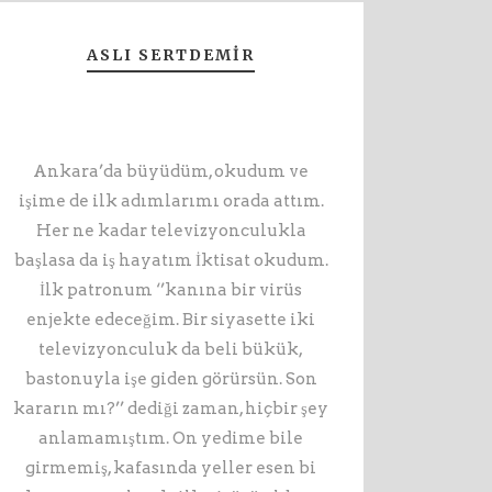
ASLI SERTDEMIR
Ankara’da büyüdüm, okudum ve
işime de ilk adımlarımı orada attım.
Her ne kadar televizyonculukla
başlasa da iş hayatım İktisat okudum.
İlk patronum ‘’kanına bir virüs
enjekte edeceğim. Bir siyasette iki
televizyonculuk da beli bükük,
bastonuyla işe giden görürsün. Son
kararın mı?’’ dediği zaman, hiçbir şey
anlamamıştım. On yedime bile
girmemiş, kafasında yeller esen bi