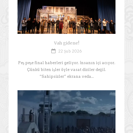
Vah gidene!
22 Şub 2026
Peş peşe final haberleri geliyor. İnsanın içi acıyor.
Çünkü biten işler öyle vasat diziler değil.
“Sahipsizler” ekrana veda...