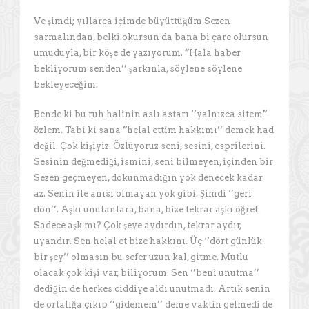
Ve şimdi; yıllarca içimde büyüttüğüm Sezen
sarmalından, belki okursun da bana bi çare olursun
umuduyla, bir köşe de yazıyorum.
‘’
Hala haber
bekliyorum senden’’ şarkınla, söylene söylene
bekleyeceğim.
Bende ki bu ruh halinin aslı astarı ‘’yalnızca sitem
’’
özlem. Tabi ki sana
‘’
helal ettim hakkımı’’ demek had
değil. Çok kişiyiz. Özlüyoruz seni, sesini, esprilerini.
Sesinin değmediği, ismini, seni bilmeyen, içinden bir
Sezen geçmeyen, dokunmadığın yok denecek kadar
az. Senin ile anısı olmayan yok gibi. Şimdi ‘’geri
dön’’. Aşkı unutanlara, bana, bize tekrar aşkı öğret.
Sadece aşk mı? Çok şeye aydırdın, tekrar aydır,
uyandır. Sen helal et bize hakkını. Üç ‘’dört günlük
bir şey’’ olmasın bu sefer uzun kal, gitme. Mutlu
olacak çok kişi var, biliyorum. Sen ‘’beni unutma’’
dediğin de herkes ciddiye aldı unutmadı. Artık senin
de ortalığa çıkıp ‘’gidemem’’ deme vaktin gelmedi de