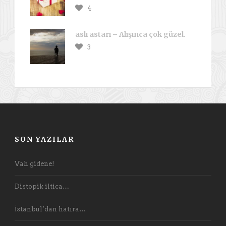
4
aslı astarı – Alışınca çok güzel.
3
SON YAZILAR
Vah gidene!
Distopik iltica…
İstanbul’dan hatıra…