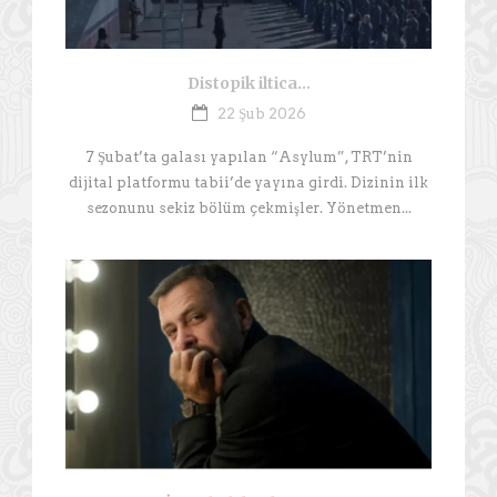
Distopik iltica…
22 Şub 2026
7 Şubat’ta galası yapılan “Asylum”, TRT’nin
dijital platformu tabii’de yayına girdi. Dizinin ilk
sezonunu sekiz bölüm çekmişler. Yönetmen...