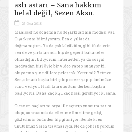
aslı astarı – Sana hakkım
helal değil, Sezen Aksu.
23 Oca 2018
Maalesef ne dönemin ne de şarkılarının modası var.
O şarkısını bilmiyorum. Ben o yıllar da
doğmamıştım. Ya da çok küçüktüm, gibi ifadelerin
sen de ve şarkılarında hiç de geçerli bahaneler
olmadığını biliyorum. İnternetten ya da sosyal
medyadan biri öyle bir video yapıp sunuyor ki,
oluyorsun yine dillere pelesenk. Yeter mi? Yetmez.
Sen, olmadı başka biri çıkıp cover yapıp önümüze
sunu veriyor. Hadi tam unuttum derken, baştan
başlıyoruz. Daha kaç kişi, kaç nesil gerekiyor ki sana.
O canım saçlarımı oryal ile açtırıp yumurta sarısı
oluşu, sonrasında da ellerime lime lime gelişi,
gözlerimin önünden hiç gitmiyor. Bende ki en
unutulmaz Sezen travmasıydı. Ne de çok istiyordum