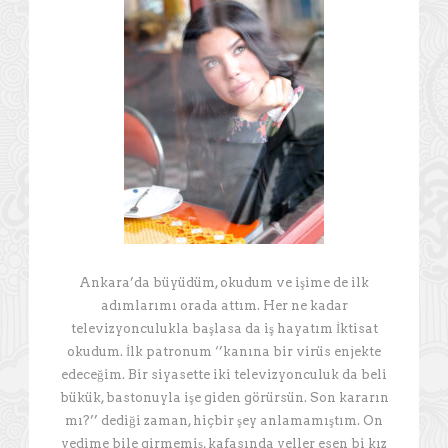
Ankara’da büyüdüm, okudum ve işime de ilk
adımlarımı orada attım. Her ne kadar
televizyonculukla başlasa da iş hayatım İktisat
okudum. İlk patronum ‘’kanına bir virüs enjekte
edeceğim. Bir siyasette iki televizyonculuk da beli
bükük, bastonuyla işe giden görürsün. Son kararın
mı?’’ dediği zaman, hiçbir şey anlamamıştım. On
yedime bile girmemiş, kafasında yeller esen bi kız