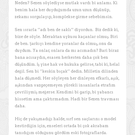
Neden? Sezen söylediyse mutlak vardı bi anlamı. Ki
benim hala her duyduğumda uzun uzun düşünüp,
zekamı sorgulayıp, komplekse girme sebebimsin.
Sen ısrarla ‘’adı ben de saklı’’ diyordun. Biz dedik ki,
bize de söyle. Meraktan uykusu kaçanlar olmuş. Biri
de ben. Şarkıyı kendine yoranlar da olmuş, onu da
duydum. Ya onlar, onlara da mı acımadın? Bari biraz
bana acısaydın, esasen herkesten daha çok ben
düşündüm. İş yine hak ve hukuka gelirse, tabi ki, helal
değil. Sen bi ‘’keskin bıçak’’ dedin. Milletin dilinden
hala düşmedi. Her söyleyen her dinleyen efkarlı, aşık,
aşkından vazgeçemeyen yürekli insanlarla etrafım
çevriliymiş meğerse. Kendimi bi garip, bi yabancı
hissetim ama çaktırmadım. Hadi bir Sezen travması
daha.
Hiç de yakışmadığı halde, sırf sen saçlarını o model
kestirdiğin için, enseleri ortada bi çok akrabam
tanıdığım olduğunu gördüm eski fotoğraflarda.