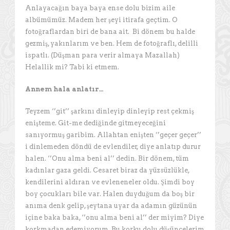
Anlayacağın baya baya ense dolu bizim aile
albümümüz. Madem her şeyi itirafa geçtim. O
fotoğraflardan biri de bana ait. Bi dönem bu halde
gezmiş, yakınlarım ve ben. Hem de fotoğraflı, delilli
ispatlı. (Düşman para verir almaya Mazallah)
Helallik mi? Tabi ki etmem.
Annem hala anlatır…
Teyzem ‘’git’’ şarkını dinleyip dinleyip rest çekmiş
enişteme. Git-me dediğinde gitmeyeceğini
sanıyormuş garibim. Allahtan enişten ‘’geçer geçer’’
i dinlemeden döndü de evlendiler, diye anlatıp durur
halen. ‘’Onu alma beni al’’ dedin. Bir dönem, tüm
kadınlar gaza geldi. Cesaret biraz da yüzsüzlükle,
kendilerini aldıran ve evleneneler oldu. Şimdi boy
boy çocukları bile var. Halen duyduğum da boş bir
anıma denk gelip, şeytana uyar da adamın güzünün
içine baka baka, ‘’onu alma beni al’’ der miyim? Diye
korkmadan edemiyorum. Bu korku dolu düşüncelerim