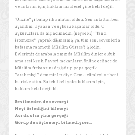
ve anlarım için, hakkım maalesef yine helal değil.
’Ünzile’’yi bulup ilk anlatan oldun. Sen anlattın, ben
uyandım. Uyanan ve uykusu kaçanlar oldu. O
uykusuzlara da hiç acımadın. (neyse ki) ‘’Tanrı
istemezse’’ yaprak düşmezmiş ya, tüm seni sevenlerin
kafasına rahmetli Müslüm Gürses’i işledin.
Evlerimiz de arabalarımız da Müslüm dinler olduk
ama sesi kısık. Favori mekanların önüne gelince de
Müslüm frekansını değiştirip popa geçtik
‘’arabeskçi’’ demesinler diye. Cem-i cümleyi ve beni
bu riske attın. Bu tehlikeli yolculuklarım için,
hakkım helal değil ki.
Sevilmeden de sevmeyi
Neyi özlediğini bilmeyi
Acı da olsa yine gerçeği
Görüp de söylemeyi bilmediysen…