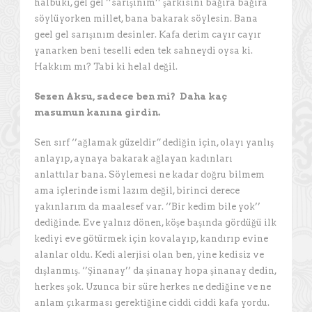
halbuki, gel gel ‘’sarışınım’’ şarkısını bağıra bağıra
söylüyorken millet, bana bakarak söylesin. Bana
geel gel sarışınım desinler. Kafa derim cayır cayır
yanarken beni teselli eden tek sahneydi oysa ki.
Hakkım mı? Tabi ki helal değil.
Sezen Aksu, sadece ben mi? Daha kaç
masumun kanına girdin.
Sen sırf ‘’ağlamak güzeldir
’’
dediğin için, olayı yanlış
anlayıp, aynaya bakarak ağlayan kadınları
anlattılar bana. Söylemesi ne kadar doğru bilmem
ama içlerinde ismi lazım değil, birinci derece
yakınlarım da maalesef var. ‘’Bir kedim bile yok’’
dediğinde. Eve yalnız dönen, köşe başında gördüğü ilk
kediyi eve götürmek için kovalayıp, kandırıp evine
alanlar oldu. Kedi alerjisi olan ben, yine kedisiz ve
dışlanmış. ‘’Şinanay’’ da şinanay hopa şinanay dedin,
herkes şok. Uzunca bir süre herkes ne dediğine ve ne
anlam çıkarması gerektiğine ciddi ciddi kafa yordu.