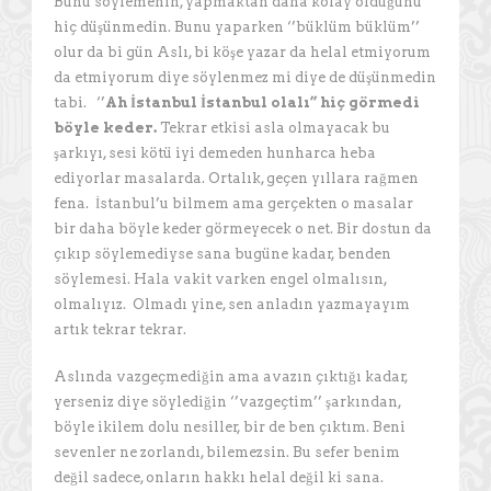
Bunu söylemenin, yapmaktan daha kolay olduğunu
hiç düşünmedin. Bunu yaparken ‘’büklüm büklüm’’
olur da bi gün Aslı, bi köşe yazar da helal etmiyorum
da etmiyorum diye söylenmez mi diye de düşünmedin
tabi. ‘’
Ah İstanbul İstanbul olalı’’ hiç görmedi
böyle keder.
Tekrar etkisi asla olmayacak bu
şarkıyı, sesi kötü iyi demeden hunharca heba
ediyorlar masalarda. Ortalık, geçen yıllara rağmen
fena. İstanbul’u bilmem ama gerçekten o masalar
bir daha böyle keder görmeyecek o net. Bir dostun da
çıkıp söylemediyse sana bugüne kadar, benden
söylemesi. Hala vakit varken engel olmalısın,
olmalıyız. Olmadı yine, sen anladın yazmayayım
artık tekrar tekrar.
Aslında vazgeçmediğin ama avazın çıktığı kadar,
yerseniz diye söylediğin ‘’vazgeçtim’’ şarkından,
böyle ikilem dolu nesiller, bir de ben çıktım. Beni
sevenler ne zorlandı, bilemezsin. Bu sefer benim
değil sadece, onların hakkı helal değil ki sana.