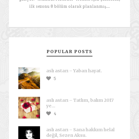
ilk sezonu 8 bölüm olarak planlanmış....
POPULAR POSTS
aslı astarı – Yaban hayat.
5
aslı astarı – Tatlım, balım 2017
ye…
4
aslı astarı – Sana hakkım helal
değil, Sezen Aksu.