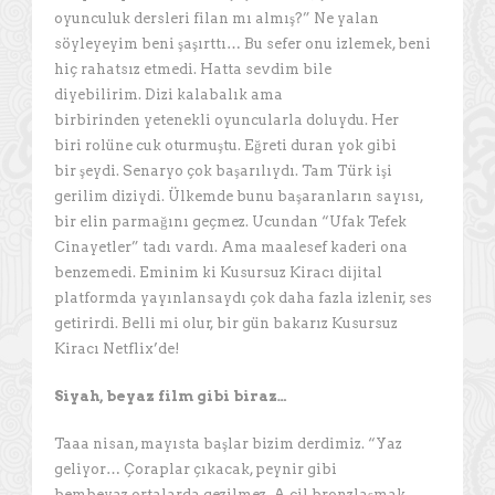
oyunculuk dersleri filan mı almış?” Ne yalan
söyleyeyim beni şaşırttı… Bu sefer onu izlemek, beni
hiç rahatsız etmedi. Hatta sevdim bile
diyebilirim. Dizi kalabalık ama
birbirinden yetenekli oyuncularla doluydu. Her
biri rolüne cuk oturmuştu. Eğreti duran yok gibi
bir şeydi. Senaryo çok başarılıydı. Tam Türk işi
gerilim diziydi. Ülkemde bunu başaranların sayısı,
bir elin parmağını geçmez. Ucundan “Ufak Tefek
Cinayetler” tadı vardı. Ama maalesef kaderi ona
benzemedi. Eminim ki Kusursuz Kiracı dijital
platformda yayınlansaydı çok daha fazla izlenir, ses
getirirdi. Belli mi olur, bir gün bakarız Kusursuz
Kiracı Netflix’de!
Siyah, beyaz film gibi biraz…
Taaa nisan, mayısta başlar bizim derdimiz. “Yaz
geliyor… Çoraplar çıkacak, peynir gibi
bembeyaz ortalarda gezilmez. A cil bronzlaşmak