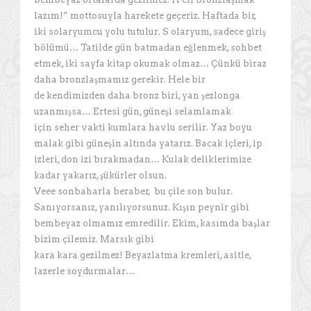
lazım!” mottosuyla harekete geçeriz. Haftada bir,
iki solaryumcu yolu tutulur. S olaryum, sadece giriş
bölümü… Tatilde gün batmadan eğlenmek, sohbet
etmek, iki sayfa kitap okumak olmaz… Çünkü biraz
daha bronzlaşmamız gerekir. Hele bir
de kendimizden daha bronz biri, yan şezlonga
uzanmışsa… Ertesi gün, güneşi selamlamak
için seher vakti kumlara havlu serilir. Yaz boyu
malak gibi güneşin altında yatarız. Bacak içleri, ip
izleri, don izi bırakmadan… Kulak deliklerimize
kadar yakarız, şükürler olsun.
Veee sonbaharla beraber, bu çile son bulur.
Sanıyorsanız, yanılıyorsunuz. Kışın peynir gibi
bembeyaz olmamız emredilir. Ekim, kasımda başlar
bizim çilemiz. Marsık gibi
kara kara gezilmez! Beyazlatma kremleri, asitle,
lazerle soydurmalar…