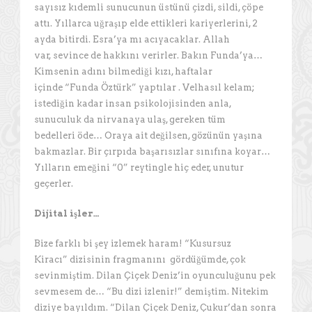
sayısız kıdemli sunucunun üstünü çizdi, sildi, çöpe
attı. Yıllarca uğraşıp elde ettikleri kariyerlerini, 2
ayda bitirdi. Esra’ya mı acıyacaklar. Allah
var, sevince de hakkını verirler. Bakın Funda’ya…
Kimsenin adını bilmediği kızı, haftalar
içinde “Funda Öztürk” yaptılar . Velhasıl kelam;
istediğin kadar insan psikolojisinden anla,
sunuculuk da nirvanaya ulaş, gereken tüm
bedelleri öde… Oraya ait değilsen, gözünün yaşına
bakmazlar. Bir çırpıda başarısızlar sınıfına koyar…
Yılların emeğini “0” reytingle hiç eder, unutur
geçerler.
Dijital işler…
Bize farklı bi şey izlemek haram! “Kusursuz
Kiracı” dizisinin fragmanını gördüğümde, çok
sevinmiştim. Dilan Çiçek Deniz’in oyunculuğunu pek
sevmesem de… “Bu dizi izlenir!” demiştim. Nitekim
diziye bayıldım. “Dilan Çiçek Deniz, Çukur’dan sonra