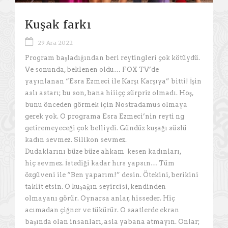
Kuşak farkı
29 Ara 2022
Program başladığından beri reytingleri çok kötüydü.
Ve sonunda, beklenen oldu… FOX TV’de
yayınlanan “Esra Ezmeci ile Karşı Karşıya” bitti! İşin
aslı astarı; bu son, bana hiiiçç sürpriz olmadı. Hoş,
bunu önceden görmek için Nostradamus olmaya
gerek yok. O programa Esra Ezmeci’nin reyti ng
getiremeyeceği çok belliydi. Gündüz kuşağı süslü
kadın sevmez. Silikon sevmez.
Dudaklarını büze büze ahkam kesen kadınları,
hiç sevmez. İstediği kadar hırs yapsın… Tüm
özgüveni ile “Ben yaparım!” desin. Ötekini, berikini
taklit etsin. O kuşağın seyircisi, kendinden
olmayanı görür. Oynarsa anlar, hisseder. Hiç
acımadan çiğner ve tükürür. O saatlerde ekran
başında olan insanları, asla yabana atmayın. Onlar;