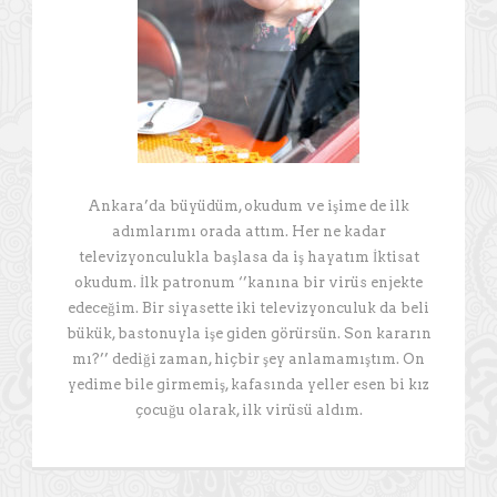
Ankara’da büyüdüm, okudum ve işime de ilk
adımlarımı orada attım. Her ne kadar
televizyonculukla başlasa da iş hayatım İktisat
okudum. İlk patronum ‘’kanına bir virüs enjekte
edeceğim. Bir siyasette iki televizyonculuk da beli
bükük, bastonuyla işe giden görürsün. Son kararın
mı?’’ dediği zaman, hiçbir şey anlamamıştım. On
yedime bile girmemiş, kafasında yeller esen bi kız
çocuğu olarak, ilk virüsü aldım.