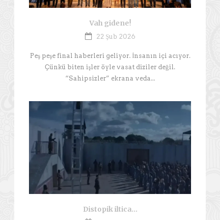
Vah gidene!
22 Şub 2026
Peş peşe final haberleri geliyor. İnsanın içi acıyor.
Çünkü biten işler öyle vasat diziler değil.
“Sahipsizler” ekrana veda...
Distopik iltica…