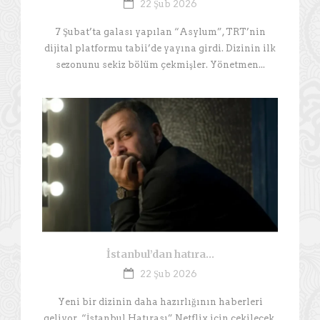
22 Şub 2026
7 Şubat’ta galası yapılan “Asylum”, TRT’nin
dijital platformu tabii’de yayına girdi. Dizinin ilk
sezonunu sekiz bölüm çekmişler. Yönetmen...
İstanbul’dan hatıra…
22 Şub 2026
Yeni bir dizinin daha hazırlığının haberleri
geliyor. “İstanbul Hatırası” Netflix için çekilecek,