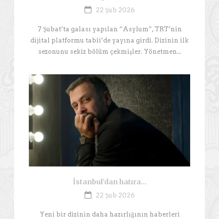
22 Şub 2026
7 Şubat’ta galası yapılan “Asylum”, TRT’nin
dijital platformu tabii’de yayına girdi. Dizinin ilk
sezonunu sekiz bölüm çekmişler. Yönetmen...
İstanbul’dan hatıra…
22 Şub 2026
Yeni bir dizinin daha hazırlığının haberleri