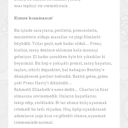
esas tepkiyi siz vermelisiniz.
Kimse kınamasın!
Biz içinde sarayların, perilerin, prenseslerin,
mucizelerin olduğu masallar ve çizgi filmlerle
büyüdük. Yıllar geçti, eşek kadar olduk… Prens,
kraliçe, saray denince aklımıza hala monarşi
gelmiyor. El kadar çocukken öyle bir yıkadılar ki
beynimizi. Biz hep o yakışıklı prensi, saray hayatını,
taçları, sihirli değnekleri, bal kabağını Bentley’e
dönüştürecek perileri bekledik. Baktık gelen, giden
yok! Prens Harry’i dikizledik…
Rahmetli Elizabeth’e nene dedik… Charles’ın Kral
olmasına sevinemedik. Onların hayatlarını
takip edip, stolkladık. Bi tar afımız hiiiç uyanmak
istemedi bu tatlı rüyadan. Hoş; öpüp uyandıracak
adamların çoğu kısa ve göbekli olunca, uyanmak
istememizde normal.