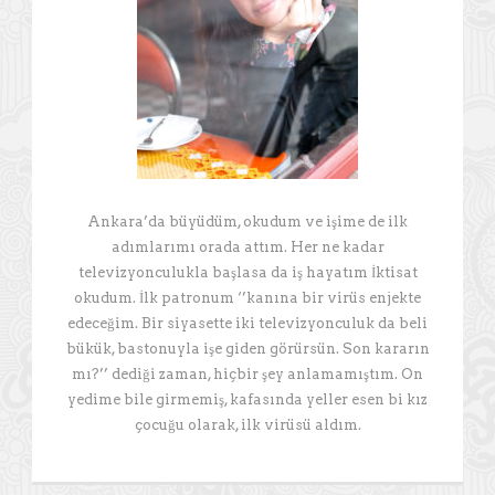
Ankara’da büyüdüm, okudum ve işime de ilk
adımlarımı orada attım. Her ne kadar
televizyonculukla başlasa da iş hayatım İktisat
okudum. İlk patronum ‘’kanına bir virüs enjekte
edeceğim. Bir siyasette iki televizyonculuk da beli
bükük, bastonuyla işe giden görürsün. Son kararın
mı?’’ dediği zaman, hiçbir şey anlamamıştım. On
yedime bile girmemiş, kafasında yeller esen bi kız
çocuğu olarak, ilk virüsü aldım.