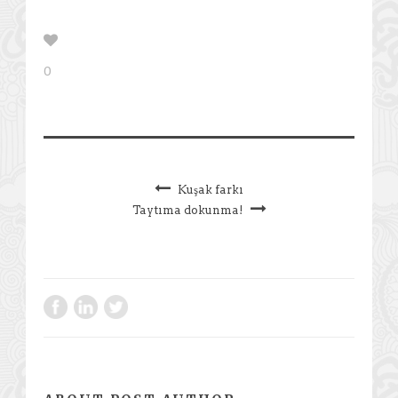
0
Kuşak farkı
Taytıma dokunma!