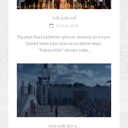
Vah gidene!
22 Şub 2026
Peş peşe final haberleri geliyor. İnsanın içi acıyor.
Çünkü biten işler öyle vasat diziler değil.
“Sahipsizler” ekrana veda...
Distopik iltica…