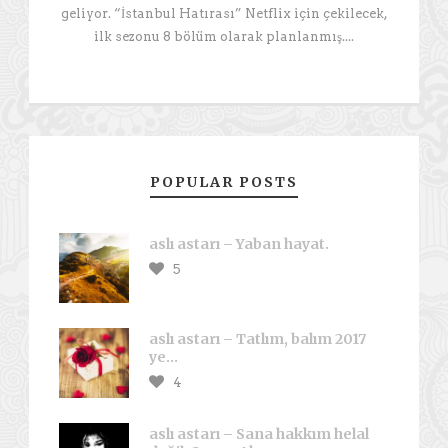
geliyor. “İstanbul Hatırası” Netflix için çekilecek,
ilk sezonu 8 bölüm olarak planlanmış....
POPULAR POSTS
aslı astarı – Yaban hayat.
5
aslı astarı – Tatlım, balım 2017
ye…
4
aslı astarı – Sana hakkım helal