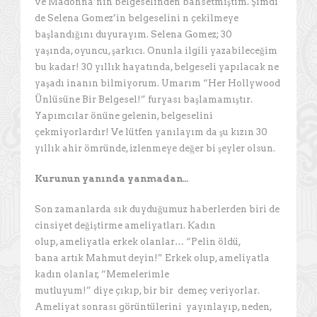
ve Madonna’nın belgeselinden bahsetmiştim. Şimdi
de Selena Gomez’in belgeselini n çekilmeye
başlandığını duyurayım. Selena Gomez; 30
yaşında, oyuncu, şarkıcı. Onunla ilgili yazabileceğim
bu kadar! 30 yıllık hayatında, belgeseli yapılacak ne
yaşadı inanın bilmiyorum. Umarım “Her Hollywood
Ünlüsüne Bir Belgesel!” furyası başlamamıştır.
Yapımcılar önüne gelenin, belgeselini
çekmiyorlardır! Ve lütfen yanılayım da şu kızın 30
yıllık ahir ömründe, izlenmeye değer bi şeyler olsun.
Kurunun yanında yanmadan…
Son zamanlarda sık duyduğumuz haberlerden biri de
cinsiyet değiştirme ameliyatları. Kadın
olup, ameliyatla erkek olanlar… “Pelin öldü,
bana artık Mahmut deyin!” Erkek olup, ameliyatla
kadın olanlar, “Memelerimle
mutluyum!” diye çıkıp, bir bir demeç veriyorlar.
Ameliyat sonrası görüntülerini yayınlayıp, neden,