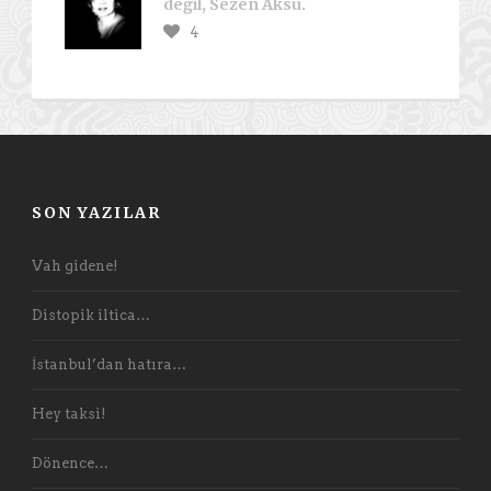
değil, Sezen Aksu.
4
SON YAZILAR
Vah gidene!
Distopik iltica…
İstanbul’dan hatıra…
Hey taksi!
Dönence…