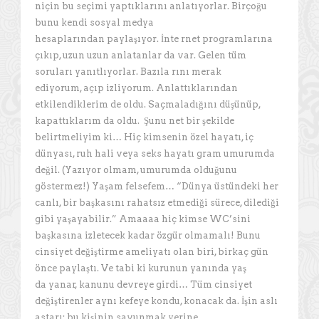
niçin bu seçimi yaptıklarını anlatıyorlar. Birçoğu
bunu kendi sosyal medya
hesaplarından paylaşıyor. İnte rnet programlarına
çıkıp, uzun uzun anlatanlar da var. Gelen tüm
soruları yanıtlıyorlar. Bazıla rını merak
ediyorum, açıp izliyorum. Anlattıklarından
etkilendiklerim de oldu. Saçmaladığını düşünüp,
kapattıklarım da oldu. Şunu net bir şekilde
belirtmeliyim ki… Hiç kimsenin özel hayatı, iç
dünyası, ruh hali veya seks hayatı gram umurumda
değil. (Yazıyor olmam, umurumda olduğunu
göstermez!) Yaşam felsefem… “Dünya üstündeki her
canlı, bir başkasını rahatsız etmediği sürece, dilediği
gibi yaşayabilir.” Amaaaa hiç kimse WC’sini
başkasına izletecek kadar özgür olmamalı! Bunu
cinsiyet değiştirme ameliyatı olan biri, birkaç gün
önce paylaştı. Ve tabi ki kurunun yanında yaş
da yanar, kanunu devreye girdi… Tüm cinsiyet
değiştirenler aynı kefeye kondu, konacak da. İşin aslı
astarı; bu kişinin savunmak yerine,