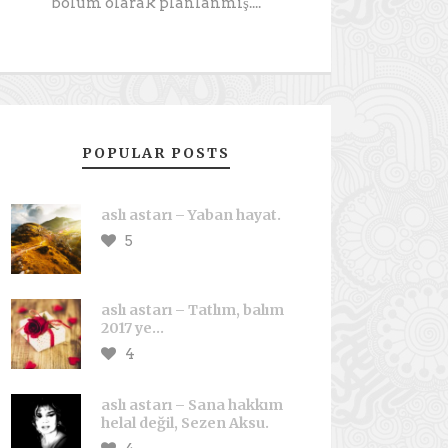
bölüm olarak planlanmış....
POPULAR POSTS
aslı astarı – Yaban hayat.
5
aslı astarı – Tatlım, balım
2017 ye…
4
aslı astarı – Sana hakkım
helal değil, Sezen Aksu.