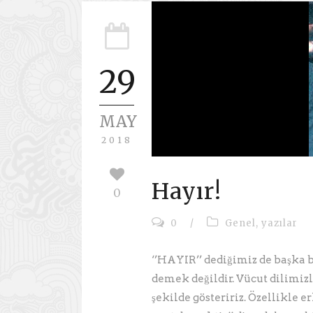
29
MAY
2018
Hayır!
0
0
/
Genel
,
yazılar
‘’HAYIR’’ dediğimiz de başka b
demek değildir. Vücut dilimizl
şekilde gösteririz. Özellikle 