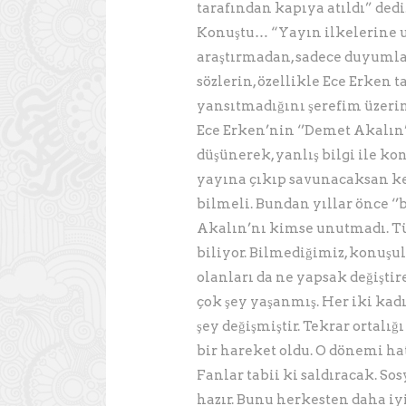
tarafından kapıya atıldı” dedi
Konuştu… “Yayın ilkelerine 
araştırmadan, sadece duyumla
sözlerin, özellikle Ece Erken 
yansıtmadığını şerefim üzeri
Ece Erken’nin ‘’Demet Akalın’ı
düşünerek, yanlış bilgi ile ko
yayına çıkıp savunacaksan ke
bilmeli. Bundan yıllar önce ‘’
Akalın’nı kimse unutmadı. Tüm
biliyor. Bilmediğimiz, konuş
olanları da ne yapsak değiştir
çok şey yaşanmış. Her iki kad
şey değişmiştir. Tekrar ortal
bir hareket oldu. O dönemi ha
Fanlar tabii ki saldıracak. S
hazır. Bunu herkesten daha iy