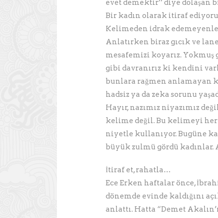
evet demektir’’ diye dolaşan b
Bir kadın olarak itiraf ediyoru
Kelimeden idrak edemeyenlere
Anlatırken biraz gıcık ve lan
mesafemizi koyarız. Yokmuş g
gibi davranırız ki kendini v
bunlara rağmen anlamayan kiş
hadsiz ya da zeka sorunu yaş
Hayır, nazımız niyazımız deği
kelime değil. Bu kelimeyi her
niyetle kullanıyor. Bugüne 
büyük zulmü gördü kadınlar. 
İtiraf et, rahatla…
Ece Erken haftalar önce, İbra
dönemde evinde kaldığını açık
anlattı. Hatta “Demet Akalın’