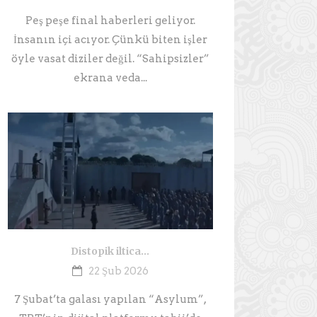
Peş peşe final haberleri geliyor.
İnsanın içi acıyor. Çünkü biten işler
öyle vasat diziler değil. “Sahipsizler”
ekrana veda...
Distopik iltica…
22 Şub 2026
7 Şubat’ta galası yapılan “Asylum”,