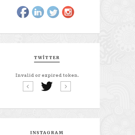
TWITTER
Invalid or expired token.
INSTAGRAM