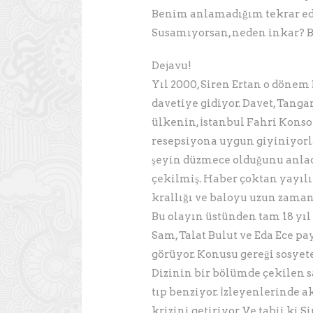
Benim anlamadığım tekrar edi
Susamıyorsan, neden inkar? B
Dejavu!
Yıl 2000, Siren Ertan o dönem 
davetiye gidiyor. Davet, Tanga
ülkenin, İstanbul Fahri Konsol
resepsiyona uygun giyiniyorlar
şeyin düzmece olduğunu anladı
çekilmiş. Haber çoktan yayılı
krallığı ve baloyu uzun zama
Bu olayın üstünden tam 18 yıl g
Sam, Talat Bulut ve Eda Ece pay
görüyor. Konusu gereği sosyet
Dizinin bir bölümde çekilen s
tıp benziyor. İzleyenlerinde a
krizini getiriyor. Ve tabii ki 