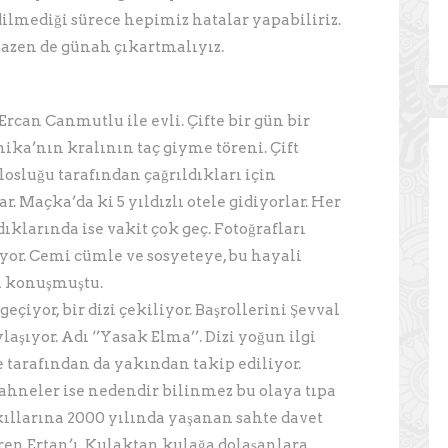
lmediği sürece hepimiz hatalar yapabiliriz.
azen de günah çıkartmalıyız.
Ercan Canmutlu ile evli. Çifte bir gün bir
nika’nın kralının taç giyme töreni. Çift
osluğu tarafından çağrıldıkları için
. Maçka’da ki 5 yıldızlı otele gidiyorlar. Her
klarında ise vakit çok geç. Fotoğrafları
yor. Cemi cümle ve sosyeteye, bu hayali
n konuşmuştu.
eçiyor, bir dizi çekiliyor. Başrollerini Şevval
laşıyor. Adı ‘’Yasak Elma’’. Dizi yoğun ilgi
e tarafından da yakından takip ediliyor.
ahneler ise nedendir bilinmez bu olaya tıpa
kıllarına 2000 yılında yaşanan sahte davet
Siren Ertan’ı. Kulaktan kulağa dolaşanlara