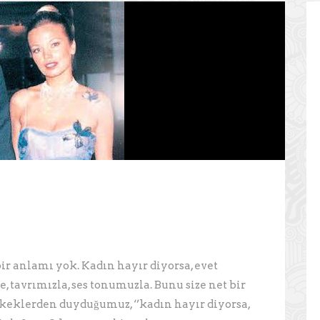
ir anlamı yok. Kadın hayır diyorsa, evet
e, tavrımızla, ses tonumuzla. Bunu size net bir
erkeklerden duyduğumuz, ‘’kadın hayır diyorsa,