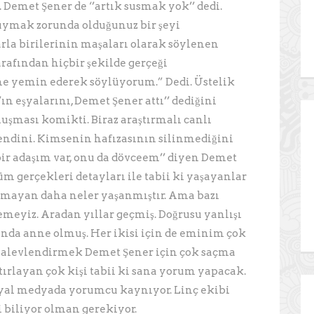
. Demet Şener de ‘’artık susmak yok’’ dedi.
uymak zorunda olduğunuz bir şeyi
rla birilerinin maşaları olarak söylenen
tarafından hiçbir şekilde gerçeği
ne yemin ederek söylüyorum.” Dedi. Üstelik
n eşyalarını, Demet Şener attı’’ dediğini
nuşması komikti. Biraz araştırmalı canlı
ndini. Kimsenin hafızasının silinmediğini
bir adaşım var, onu da dövceem’’ diyen Demet
 gerçekleri detayları ile tabii ki yaşayanlar
ulmayan daha neler yaşanmıştır. Ama bazı
emeyiz. Aradan yıllar geçmiş. Doğrusu yanlışı
ında anne olmuş. Her ikisi için de eminim çok
ığı alevlendirmek Demet Şener için çok saçma
tırlayan çok kişi tabii ki sana yorum yapacak.
osyal medyada yorumcu kaynıyor. Linç ekibi
i biliyor olman gerekiyor.