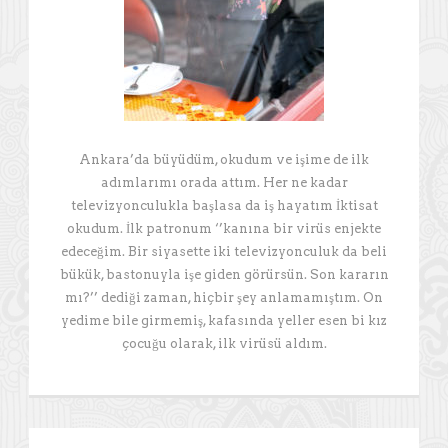
Ankara’da büyüdüm, okudum ve işime de ilk
adımlarımı orada attım. Her ne kadar
televizyonculukla başlasa da iş hayatım İktisat
okudum. İlk patronum ‘’kanına bir virüs enjekte
edeceğim. Bir siyasette iki televizyonculuk da beli
bükük, bastonuyla işe giden görürsün. Son kararın
mı?’’ dediği zaman, hiçbir şey anlamamıştım. On
yedime bile girmemiş, kafasında yeller esen bi kız
çocuğu olarak, ilk virüsü aldım.