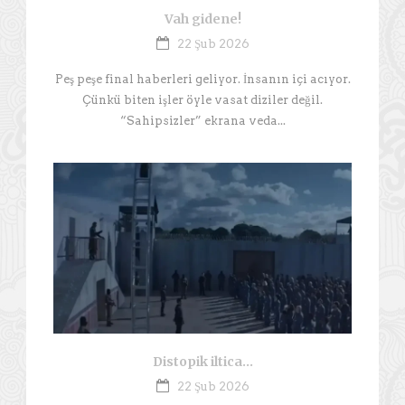
Vah gidene!
22 Şub 2026
Peş peşe final haberleri geliyor. İnsanın içi acıyor.
Çünkü biten işler öyle vasat diziler değil.
“Sahipsizler” ekrana veda...
Distopik iltica…
22 Şub 2026