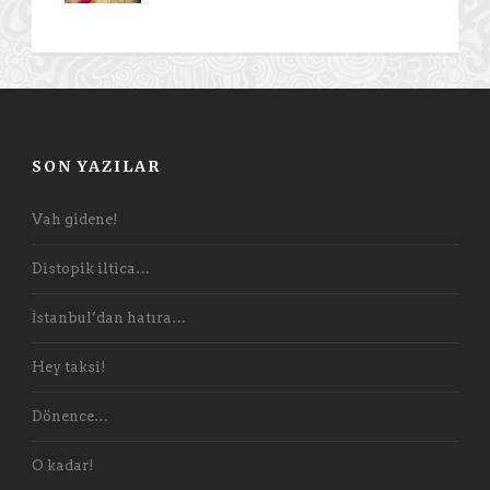
SON YAZILAR
Vah gidene!
Distopik iltica…
İstanbul’dan hatıra…
Hey taksi!
Dönence…
O kadar!