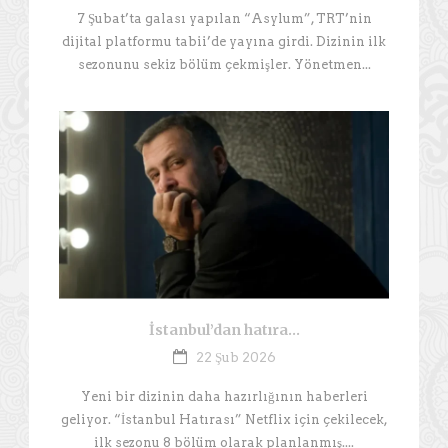
7 Şubat’ta galası yapılan “Asylum”, TRT’nin
dijital platformu tabii’de yayına girdi. Dizinin ilk
sezonunu sekiz bölüm çekmişler. Yönetmen...
İstanbul’dan hatıra…
22 Şub 2026
Yeni bir dizinin daha hazırlığının haberleri
geliyor. “İstanbul Hatırası” Netflix için çekilecek,
ilk sezonu 8 bölüm olarak planlanmış....