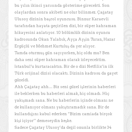
bu yılın ikinci yarısında gösterime girecekti. Son
olaylardan sonra akibeti ne olur bilinmez. Çağatay
Ulusoy dizinin başrol oyuncusu. Binnur Karaevli
tarafından hayata geçirilen dizi, bir süper kahraman
hikayesini anlatıyor. 10 bölümlük dizinin oyuncu
kadrosunda Okan Yalabık, Ayça Ayşin Turan, Hazar
Ergüçlü ve Mehmet Kurtuluş da yer alıyor.
Tamda oturmuş gün sayıyorken, hiç oldu mu? Ben
daha seni süper kahraman olarak izleyecektim.
İstanbul’u kurtaracaktın. Bir de o dizi Netfilix’in ilk
Türk orijinal dizisi olacaktı. Dizinin kadrosu da gayet
güzeldi.
Ahh Çağatay ahh… Biz seni güzel işlerinin haberleri
ile beklerken bu haberleri almak, hiç olmadı. Hiç
yakışmadı sana. Ne bu haberlerin içinde olmanı ne
de kullanıyor olmanı yakıştıramadık sana. Bir de
kullandığını kabul ederken “Bizim camiada birçok
kişi içiyor’’ demeseydin keşke.
Sadece Çağatay Ulusoy’da değil onunla birlikte 34