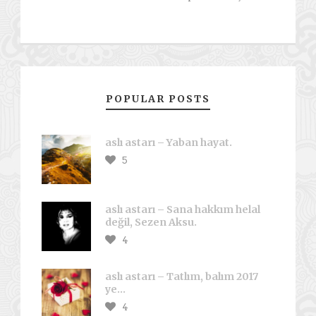
POPULAR POSTS
aslı astarı – Yaban hayat.
5
aslı astarı – Sana hakkım helal
değil, Sezen Aksu.
4
aslı astarı – Tatlım, balım 2017
ye…
4