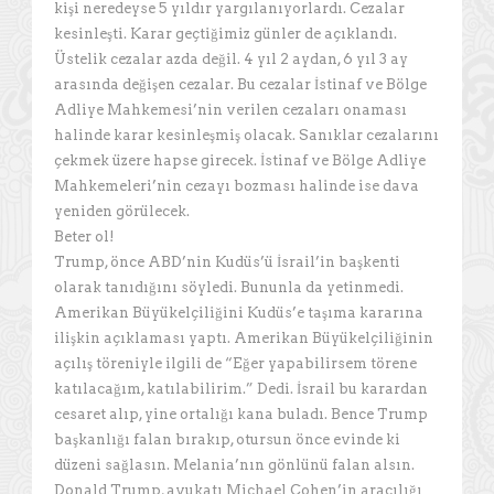
kişi neredeyse 5 yıldır yargılanıyorlardı. Cezalar
kesinleşti. Karar geçtiğimiz günler de açıklandı.
Üstelik cezalar azda değil. 4 yıl 2 aydan, 6 yıl 3 ay
arasında değişen cezalar. Bu cezalar İstinaf ve Bölge
Adliye Mahkemesi’nin verilen cezaları onaması
halinde karar kesinleşmiş olacak. Sanıklar cezalarını
çekmek üzere hapse girecek. İstinaf ve Bölge Adliye
Mahkemeleri’nin cezayı bozması halinde ise dava
yeniden görülecek.
Beter ol!
Trump, önce ABD’nin Kudüs’ü İsrail’in başkenti
olarak tanıdığını söyledi. Bununla da yetinmedi.
Amerikan Büyükelçiliğini Kudüs’e taşıma kararına
ilişkin açıklaması yaptı. Amerikan Büyükelçiliğinin
açılış töreniyle ilgili de “Eğer yapabilirsem törene
katılacağım, katılabilirim.” Dedi. İsrail bu karardan
cesaret alıp, yine ortalığı kana buladı. Bence Trump
başkanlığı falan bırakıp, otursun önce evinde ki
düzeni sağlasın. Melania’nın gönlünü falan alsın.
Donald Trump, avukatı Michael Cohen’in aracılığı