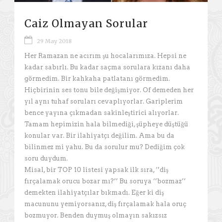
Caiz Olmayan Sorular
29 May 2018
Her Ramazan ne acırım şu hocalarımıza. Hepsi ne
kadar sabırlı. Bu kadar saçma sorulara kızanı daha
görmedim. Bir kahkaha patlatanı görmedim.
Hiçbirinin ses tonu bile değişmiyor. Of demeden her
yıl aynı tuhaf soruları cevaplıyorlar. Gariplerim
bence yayına çıkmadan sakinleştirici alıyorlar.
Tamam hepimizin hala bilmediği, şüpheye düştüğü
konular var. Bir ilahiyatçı değilim. Ama bu da
bilinmez mi yahu. Bu da sorulur mu? Dediğim çok
soru duydum.
Misal, bir TOP 10 listesi yapsak ilk sıra, ‘’diş
fırçalamak orucu bozar mı?’’ Bu soruya ‘’bozmaz’’
demekten ilahiyatçılar bıkmadı. Eğer ki diş
macununu yemiyorsanız, diş fırçalamak hala oruç
bozmuyor. Benden duymuş olmayın sakızsız