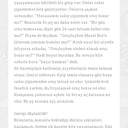
yaşayamayan tehlikeli bir grup var. Onlar sakız
çiğnemezse kriz geçiriyorlar. Onların şaşmaz
sorusudur. ‘’Hocaaamm sakız çiğnemek oruç bozar
mı?’’ Bunlarda bi şey mi daha neler var. ‘’Bir gün
oruç tutmasam, diğer gün 24 saat tutsam kabul olur
mu?’’ Diyen de duydum. ‘’Oruçluyken Murat Boz’u
izlersem orucum bozulur mu?’’ Artık nasıl bir niyetle
izliyorsa arkadaş. ‘’Oruçluyken abdest almak oruç
bozar mı?’’ Hadi buyur buradan. Bu soruya bile
sabırla hoca ‘’hayır bozmaz’’ dedi.
İlk önceliğimiz kalbimizi, niyetlerimizi temiz tutmak
olsun. Gerisi teferruat. Kalp temiz olmazsa gün boyu
sakız çiğnemeden oruç tutsak ne olur. İçimizde kırk
fesatlık varken, diş fırçalamak oruç bozsa ne olur.
Komşunuz, yakınınız açken siz bir ay aç kalsanız ne
olur. Bu ay arınma ayı, arınalım.
Gereği düşünüldü!
Bilenlerin, merakla beklediği dizinin çekimleri
başlamıştı. Setten ilk kareler bile yayınlanmıştı. Dizi