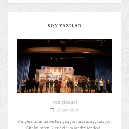
SON YAZILAR
Vah gidene!
22 Şub 2026
Peş peşe final haberleri geliyor. İnsanın içi acıyor.
Çünkü biten işler öyle vasat diziler değil.