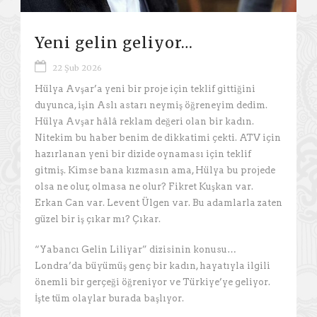
Yeni gelin geliyor…
22 Şub 2026
Hülya Avşar’a yeni bir proje için teklif gittiğini
duyunca, işin Aslı astarı neymiş öğreneyim dedim.
Hülya Avşar hâlâ reklam değeri olan bir kadın.
Nitekim bu haber benim de dikkatimi çekti. ATV için
hazırlanan yeni bir dizide oynaması için teklif
gitmiş. Kimse bana kızmasın ama, Hülya bu projede
olsa ne olur, olmasa ne olur? Fikret Kuşkan var.
Erkan Can var. Levent Ülgen var. Bu adamlarla zaten
güzel bir iş çıkar mı? Çıkar.
“Yabancı Gelin Liliyar” dizisinin konusu…
Londra’da büyümüş genç bir kadın, hayatıyla ilgili
önemli bir gerçeği öğreniyor ve Türkiye’ye geliyor.
İşte tüm olaylar burada başlıyor.