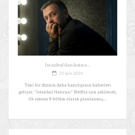
İstanbul’dan hatıra…
22 Şub 2026
Yeni bir dizinin daha hazırlığının haberleri
geliyor. “İstanbul Hatırası” Netflix için çekilecek,
ilk sezonu 8 bölüm olarak planlanmış....