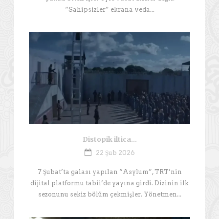
“Sahipsizler” ekrana veda...
Distopik iltica…
22 Şub 2026
7 Şubat’ta galası yapılan “Asylum”, TRT’nin
dijital platformu tabii’de yayına girdi. Dizinin ilk
sezonunu sekiz bölüm çekmişler. Yönetmen...