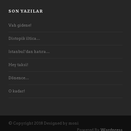
SON YAZILAR
Vah gidene!
Distopik iltica…
İstanbul’dan hatıra…
Hey taksi!
Dönence…
O kadar!
© Copyright 2018 Designed by moni
Powered By
Wordpress