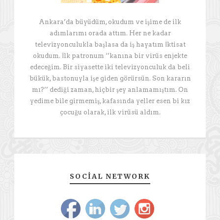
Ankara’da büyüdüm, okudum ve işime de ilk
adımlarımı orada attım. Her ne kadar
televizyonculukla başlasa da iş hayatım İktisat
okudum. İlk patronum ‘’kanına bir virüs enjekte
edeceğim. Bir siyasette iki televizyonculuk da beli
bükük, bastonuyla işe giden görürsün. Son kararın
mı?’’ dediği zaman, hiçbir şey anlamamıştım. On
yedime bile girmemiş, kafasında yeller esen bi kız
çocuğu olarak, ilk virüsü aldım.
SOCIAL NETWORK