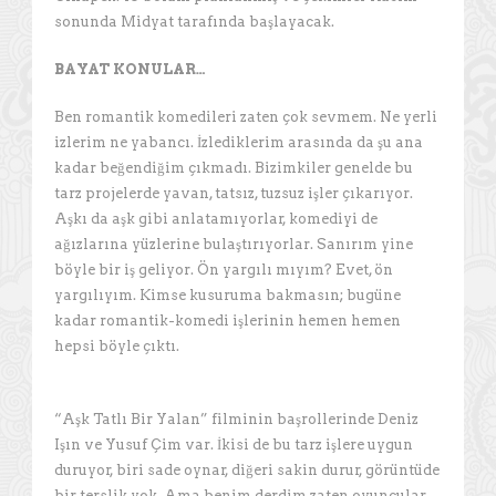
sonunda Midyat tarafında başlayacak.
BAYAT KONULAR…
Ben romantik komedileri zaten çok sevmem. Ne yerli
izlerim ne yabancı. İzlediklerim arasında da şu ana
kadar beğendiğim çıkmadı. Bizimkiler genelde bu
tarz projelerde yavan, tatsız, tuzsuz işler çıkarıyor.
Aşkı da aşk gibi anlatamıyorlar, komediyi de
ağızlarına yüzlerine bulaştırıyorlar. Sanırım yine
böyle bir iş geliyor. Ön yargılı mıyım? Evet, ön
yargılıyım. Kimse kusuruma bakmasın; bugüne
kadar romantik-komedi işlerinin hemen hemen
hepsi böyle çıktı.
“Aşk Tatlı Bir Yalan” filminin başrollerinde Deniz
Işın ve Yusuf Çim var. İkisi de bu tarz işlere uygun
duruyor, biri sade oynar, diğeri sakin durur, görüntüde
bir terslik yok. Ama benim derdim zaten oyuncular