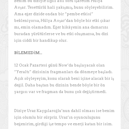
Benim bu diziyle ilgili asıl soru işaretim Hülya
Avşar. Tesettürlü hali yakışmış, bunu söyleyebilirim.
Ama eğer dizide ondan bir “pembe etkisi”
bekleniyorsa, Hülya Avşar’dan böyle bir etki çıkar
mı, emin olamadım. Eğer hikâyenin ana damarını
buradan yürütürlerse ve bu etki oluşmazsa, bu dizi
için ciddi bir handikap olur.
BİLEMEDİM…
12 Ocak Pazartesi günü Now’da başlayacak olan
“Yeraltı” dizisinin fragmanları da dönmeye başladı.
Açık söyleyeyim, konu olarak beni içine alacak bir iş
değil. Daha baştan bu dizinin bende böyle bir ön
yargısı var ve fragman da bunu çok değiştirmedi.
Diziye Uraz Kaygılaroğlu’nun dahil olması ise benim
için olumlu bir sürpriz. Uraz’ın oyunculuğunu
beğenirim, girdiği işe tempo ve enerji katan bir isim.