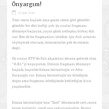
Önyargım!
22 Şub 2026
Yeni sezon başladı ama geçen sezon gibi gümbür
gümbür bir dizi trafiği yok. Şu sıralar fragmanı
dönmeye başlayan, yayın günü netleşmiş birkaç dizi
var. Ben de bu fragmanları izledim. İşin Aslı astarını
söyleyecek olursam, izlenimlerim pek de olumlu
değil.
İlk sıraya ATV’de Salı akşamları ekrana gelecek olan
“A.B.İ.”yi koyuyorum. Dizinin fragmanı dönmeye
başladı, başrolde Kenan İmirzalioğlu ve Afra
Saraçoğlu var. Kenan İmirzalioğlu’nu özlediğim
doğru ama fragmanı izlediğimde beklediğim hissi
yaşamadım.
Kenan İmirzalioğlu’nun “Ezel” döneminde sert, racon
kesen hallerini, şimdi ona yakıştıramadım. Bunun