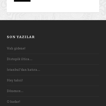
SON YAZILAR
Vah gidene!
Distopik iltica…
İstanbul’dan hatıra…
Hey taksi!
Dönence…
O kadar!