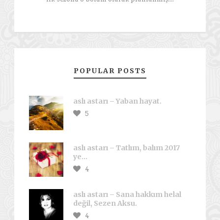
POPULAR POSTS
aslı astarı – Yaban hayat.
5
aslı astarı – Tatlım, balım 2017
ye…
4
aslı astarı – Sana hakkım helal
değil, Sezen Aksu.
4