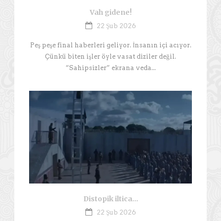
Vah gidene!
22 Şub 2026
Peş peşe final haberleri geliyor. İnsanın içi acıyor.
Çünkü biten işler öyle vasat diziler değil.
“Sahipsizler” ekrana veda...
Distopik iltica…
22 Şub 2026