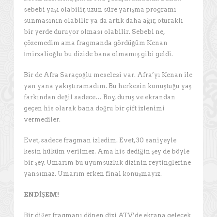
sebebi yaşı olabilir, uzun süre yarışma programı
sunmasının olabilir ya da artık daha ağır, oturaklı
bir yerde duruyor olması olabilir. Sebebi ne,
çözemedim ama fragmanda gördüğüm Kenan
İmirzalioğlu bu dizide bana olmamış gibi geldi.
Bir de Afra Saraçoğlu meselesi var. Afra’yı Kenan ile
yan yana yakıştıramadım. Bu herkesin konuştuğu yaş
farkından değil sadece… Boy, duruş ve ekrandan
geçen his olarak bana doğru bir çift izlenimi
vermediler.
Evet, sadece fragman izledim. Evet, 30 saniyeyle
kesin hüküm verilmez. Ama his dediğin şey de böyle
bir şey. Umarım bu uyumsuzluk dizinin reytinglerine
yansımaz. Umarım erken final konuşmayız.
ENDİŞEM!
Bir diğer fragmanı dönen dizi ATV’de ekrana gelecek