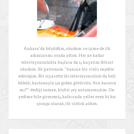
Ankara’da büyüdüm, okudum ve işime de ilk
adımlarımı orada attım. Her ne kadar
televizyonculukla başlasa da iş hayatım İktisat
okudum. İlk patronum ‘’kanına bir virüs enjekte
edeceğim. Bir siyasette iki televizyonculuk da beli
bükük, bastonuyla işe giden görürsün. Son kararın
mı?’’ dediği zaman, hiçbir şey anlamamıştım. On
yedime bile girmemiş, kafasında yeller esen bi kız
çocuğu olarak, ilk virüsü aldım.