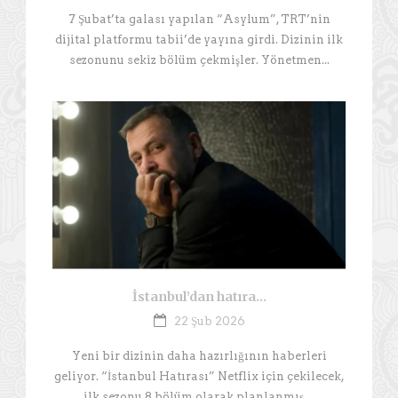
7 Şubat’ta galası yapılan “Asylum”, TRT’nin
dijital platformu tabii’de yayına girdi. Dizinin ilk
sezonunu sekiz bölüm çekmişler. Yönetmen...
İstanbul’dan hatıra…
22 Şub 2026
Yeni bir dizinin daha hazırlığının haberleri
geliyor. “İstanbul Hatırası” Netflix için çekilecek,
ilk sezonu 8 bölüm olarak planlanmış....