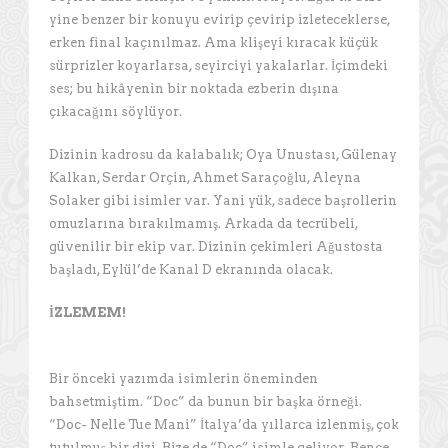
yine benzer bir konuyu evirip çevirip izleteceklerse,
erken final kaçınılmaz. Ama klişeyi kıracak küçük
sürprizler koyarlarsa, seyirciyi yakalarlar. İçimdeki
ses; bu hikâyenin bir noktada ezberin dışına
çıkacağını söylüyor.
Dizinin kadrosu da kalabalık; Oya Unustası, Gülenay
Kalkan, Serdar Orçin, Ahmet Saraçoğlu, Aleyna
Solaker gibi isimler var. Yani yük, sadece başrollerin
omuzlarına bırakılmamış. Arkada da tecrübeli,
güvenilir bir ekip var. Dizinin çekimleri Ağustosta
başladı, Eylül’de Kanal D ekranında olacak.
İZLEMEM!
Bir önceki yazımda isimlerin öneminden
bahsetmiştim. “Doc” da bunun bir başka örneği.
“Doc- Nelle Tue Mani” İtalya’da yıllarca izlenmiş, çok
tutulmuş bir dizi. Bize de “Doc” isimle geliyor. Bence