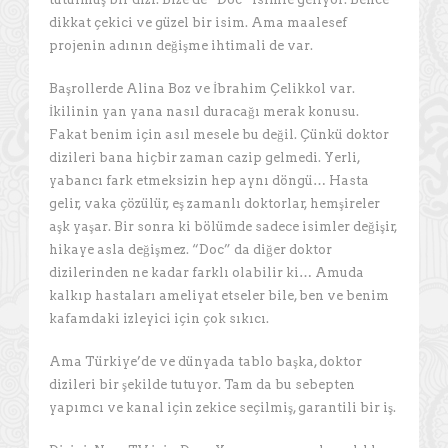
dikkat çekici ve güzel bir isim. Ama maalesef
projenin adının değişme ihtimali de var.
Başrollerde Alina Boz ve İbrahim Çelikkol var.
İkilinin yan yana nasıl duracağı merak konusu.
Fakat benim için asıl mesele bu değil. Çünkü doktor
dizileri bana hiçbir zaman cazip gelmedi. Yerli,
yabancı fark etmeksizin hep aynı döngü… Hasta
gelir, vaka çözülür, eş zamanlı doktorlar, hemşireler
aşk yaşar. Bir sonra ki bölümde sadece isimler değişir,
hikaye asla değişmez. “Doc” da diğer doktor
dizilerinden ne kadar farklı olabilir ki… Amuda
kalkıp hastaları ameliyat etseler bile, ben ve benim
kafamdaki izleyici için çok sıkıcı.
Ama Türkiye’de ve dünyada tablo başka, doktor
dizileri bir şekilde tutuyor. Tam da bu sebepten
yapımcı ve kanal için zekice seçilmiş, garantili bir iş.