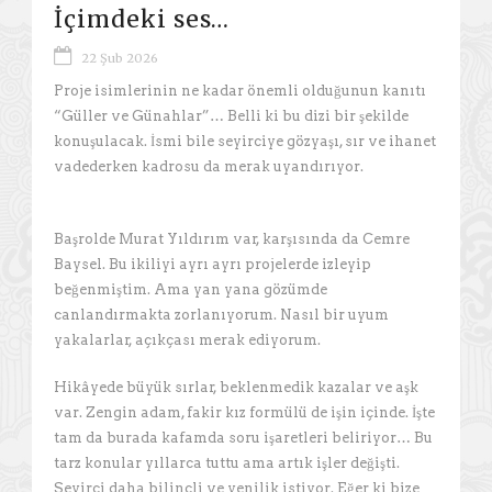
İçimdeki ses…
22 Şub 2026
Proje isimlerinin ne kadar önemli olduğunun kanıtı
“Güller ve Günahlar”… Belli ki bu dizi bir şekilde
konuşulacak. İsmi bile seyirciye gözyaşı, sır ve ihanet
vadederken kadrosu da merak uyandırıyor.
Başrolde Murat Yıldırım var, karşısında da Cemre
Baysel. Bu ikiliyi ayrı ayrı projelerde izleyip
beğenmiştim. Ama yan yana gözümde
canlandırmakta zorlanıyorum. Nasıl bir uyum
yakalarlar, açıkçası merak ediyorum.
Hikâyede büyük sırlar, beklenmedik kazalar ve aşk
var. Zengin adam, fakir kız formülü de işin içinde. İşte
tam da burada kafamda soru işaretleri beliriyor… Bu
tarz konular yıllarca tuttu ama artık işler değişti.
Seyirci daha bilinçli ve yenilik istiyor. Eğer ki bize