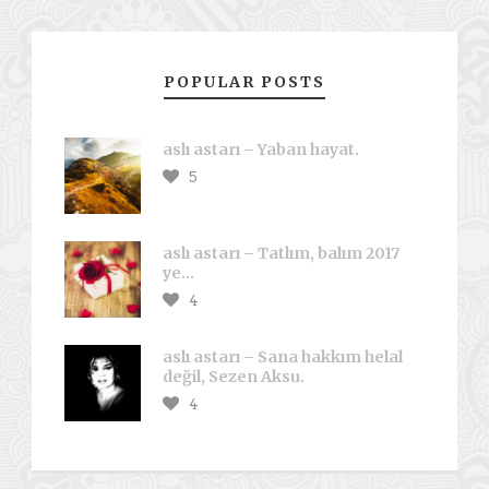
POPULAR POSTS
aslı astarı – Yaban hayat.
5
aslı astarı – Tatlım, balım 2017
ye…
4
aslı astarı – Sana hakkım helal
değil, Sezen Aksu.
4