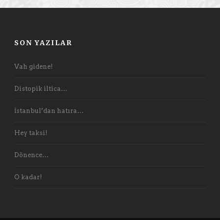
SON YAZILAR
Vah gidene!
Distopik iltica…
İstanbul’dan hatıra…
Hey taksi!
Dönence…
O kadar!