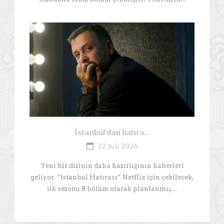
İstanbul’dan hatıra…
22 Şub 2026
Yeni bir dizinin daha hazırlığının haberleri
geliyor. “İstanbul Hatırası” Netflix için çekilecek,
ilk sezonu 8 bölüm olarak planlanmış....