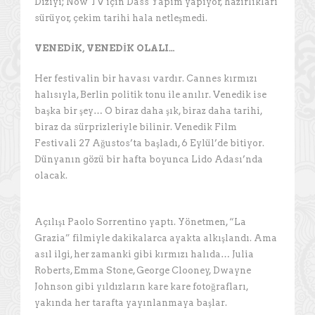
Diziyi; Now TV için Dass Yapım yapıyor, hazırlıkları
sürüyor, çekim tarihi hala netleşmedi.
VENEDİK, VENEDİK OLALI…
Her festivalin bir havası vardır. Cannes kırmızı
halısıyla, Berlin politik tonu ile anılır. Venedik ise
başka bir şey… O biraz daha şık, biraz daha tarihi,
biraz da sürprizleriyle bilinir. Venedik Film
Festivali 27 Ağustos’ta başladı, 6 Eylül’de bitiyor.
Dünyanın gözü bir hafta boyunca Lido Adası’nda
olacak.
Açılışı Paolo Sorrentino yaptı. Yönetmen, “La
Grazia” filmiyle dakikalarca ayakta alkışlandı. Ama
asıl ilgi, her zamanki gibi kırmızı halıda… Julia
Roberts, Emma Stone, George Clooney, Dwayne
Johnson gibi yıldızların kare kare fotoğrafları,
yakında her tarafta yayınlanmaya başlar.