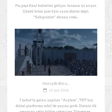
Peş peşe final haberleri geliyor. İnsanın içi acıyor.
Çünkü biten işler öyle vasat diziler değil.
“Sahipsizler” ekrana veda...
Distopik iltica…
22 Şub 2026
7 Şubat’ta galası yapılan “Asylum”, TRT’nin
dijital platformu tabii’de yayına girdi. Dizinin ilk
sezonunu sekiz bölüm çekmişler. Yönetmen...