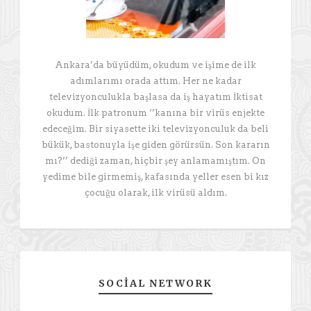
Ankara’da büyüdüm, okudum ve işime de ilk
adımlarımı orada attım. Her ne kadar
televizyonculukla başlasa da iş hayatım İktisat
okudum. İlk patronum ‘’kanına bir virüs enjekte
edeceğim. Bir siyasette iki televizyonculuk da beli
bükük, bastonuyla işe giden görürsün. Son kararın
mı?’’ dediği zaman, hiçbir şey anlamamıştım. On
yedime bile girmemiş, kafasında yeller esen bi kız
çocuğu olarak, ilk virüsü aldım.
SOCIAL NETWORK