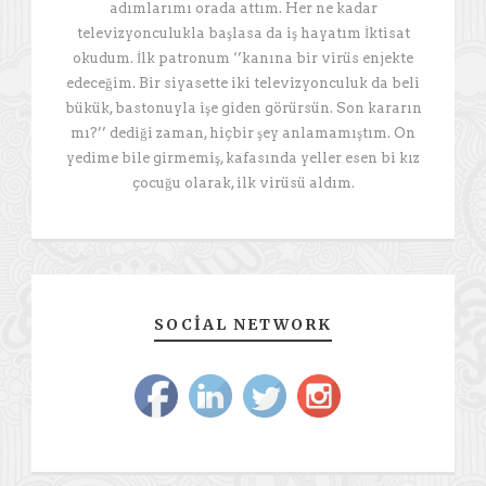
adımlarımı orada attım. Her ne kadar
televizyonculukla başlasa da iş hayatım İktisat
okudum. İlk patronum ‘’kanına bir virüs enjekte
edeceğim. Bir siyasette iki televizyonculuk da beli
bükük, bastonuyla işe giden görürsün. Son kararın
mı?’’ dediği zaman, hiçbir şey anlamamıştım. On
yedime bile girmemiş, kafasında yeller esen bi kız
çocuğu olarak, ilk virüsü aldım.
SOCIAL NETWORK