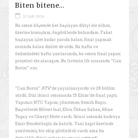
Biten bitene…
22 Şub 2026
Bu sezon köşemde her başlayan diziyi ele aldım,
üzerine konuştum, öngörülerde bulundum. Fakat
başlayan işler kadar yarıda kalan, final yapmak
zorunda kalan diziler de oldu. Bu hafta ve
önümüzdeki hafta yazılarımda, bu sezon final yapan
projeleri ele alacağım. Bu listenin ilk sırasında “Can
Borcu” var.
“Can Borcu” ATV’de yayınlanıyordu ve 28 bölüm
sürdü. Dizi ikinci sezonunda 15 Ekim’de final yaptı.
Yapımcı NTC Yapım, yönetmen Semih Bağcı.
Başrollerde Bülent İnal, Ebru Özkan Saban, Mine
Tugay ve Cüneyt Mete vardı. İkinci sezonda kadroya
Emir Benderlioğlu da katıldı. Yani kağıt üzerinde
yenilenmiş bir ekip görüntüsü vardı ama bu
değişiklik diziyi yukarı taşımaya yetmedi.