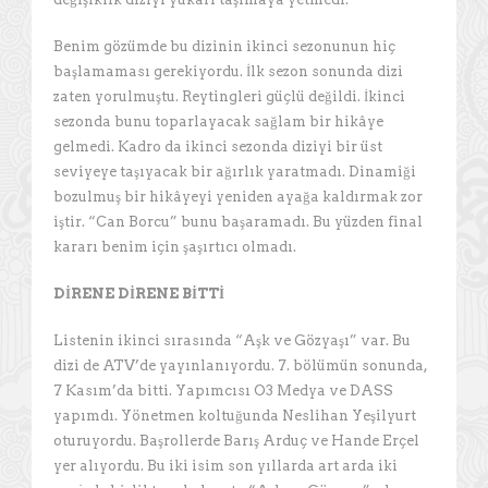
Benim gözümde bu dizinin ikinci sezonunun hiç
başlamaması gerekiyordu. İlk sezon sonunda dizi
zaten yorulmuştu. Reytingleri güçlü değildi. İkinci
sezonda bunu toparlayacak sağlam bir hikâye
gelmedi. Kadro da ikinci sezonda diziyi bir üst
seviyeye taşıyacak bir ağırlık yaratmadı. Dinamiği
bozulmuş bir hikâyeyi yeniden ayağa kaldırmak zor
iştir. “Can Borcu” bunu başaramadı. Bu yüzden final
kararı benim için şaşırtıcı olmadı.
DİRENE DİRENE BİTTİ
Listenin ikinci sırasında “Aşk ve Gözyaşı” var. Bu
dizi de ATV’de yayınlanıyordu. 7. bölümün sonunda,
7 Kasım’da bitti. Yapımcısı O3 Medya ve DASS
yapımdı. Yönetmen koltuğunda Neslihan Yeşilyurt
oturuyordu. Başrollerde Barış Arduç ve Hande Erçel
yer alıyordu. Bu iki isim son yıllarda art arda iki