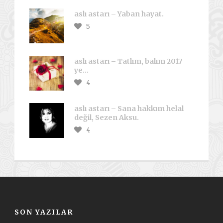
aslı astarı – Yaban hayat.
5
aslı astarı – Tatlım, balım 2017
ye…
4
aslı astarı – Sana hakkım helal
değil, Sezen Aksu.
4
SON YAZILAR