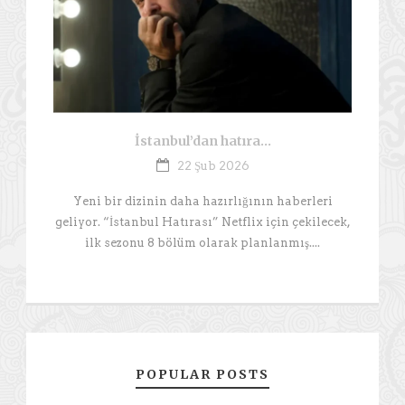
İstanbul’dan hatıra…
22 Şub 2026
Yeni bir dizinin daha hazırlığının haberleri
geliyor. “İstanbul Hatırası” Netflix için çekilecek,
ilk sezonu 8 bölüm olarak planlanmış....
POPULAR POSTS