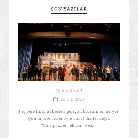
SON YAZILAR
Vah gidene!
22 Şub 2026
Peş peşe final haberleri geliyor. İnsanın içi acıyor.
Çünkü biten işler öyle vasat diziler değil.
“Sahipsizler” ekrana veda...