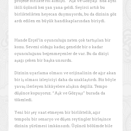
projede birlikte rol almıştı. “Aşk ve Gözyaşı”nda aynı
ikili üçüncü kez yan yana geldi. Seyirci artık bu
birliktelikten heyecan duymuyordu, bu da dizinin göz
ardı edilen en büyük handikaplarından biriydi.
Hande Erçel’in oyunculuğu zaten çok tartışılan bir
konu. Seveni olduğu kadar, genelde bir o kadar
oyunculuğunu beğenmeyenler de var. Bu da diziyi
aşağı çeken bir başka unsurdu.
Dizinin uyarlama olması ve orijinalinin de ağır akan
bir iş olması izleyiciyi daha da uzaklaştırdı. Biz böyle
yavaş ilerleyen hikâyelere alışkın değiliz. Tempo
düşünce kopuyoruz. “Aşk ve Gözyaşı” burada da
tökezledi.
Yeni bir şey vaat etmeyen bir birliktelik, ağır
tempolu bir senaryo ve düşen reytingler birleşince
dizinin yürümesi imkânsızdı. Üçüncü bölümde bile