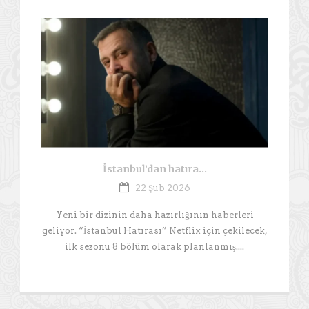
İstanbul’dan hatıra…
22 Şub 2026
Yeni bir dizinin daha hazırlığının haberleri
geliyor. “İstanbul Hatırası” Netflix için çekilecek,
ilk sezonu 8 bölüm olarak planlanmış....