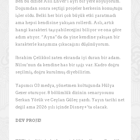
Ben bu dizide Aslı Enver’i ayrı bir yere koyuyorum.
Doğumdan sonra seçtiği projeler herkesin konuştuğu
işler oldu. Belki her biri çok büyük etki yaratmadı
ama hepsi kendisine yakışan rollerdi. Aslı, artık
hangi karakteri taşıyabileceğini biliyor ve ona göre
adım atıyor. “Ayna”da da yine kendine yakışan bir
karakterle karşımıza çıkacağını düşünüyorum.
İbrahim Çelikkol zaten ekranda iyi duran bir adam.
Nilsu’nun da kendine has bir ışığı var. Kadro doğru
seçilmiş, doğru kurulmuş diyebilirim.
Yapımcı O3 medya, yönetmen koltuğunda Hülya
Gezer oturuyor. 8 bölümlük dizinin senaryosunu
Serkan Yörük ve Ceylan Güleç yazdı. Yayın tarihi net
değil ama 2026 yılı içinde Disney+’ta olacak.
DEV PROJE!