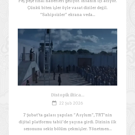
Peş peşe final haberleri geliyor. İnsanın içi acıyor.
Çünkü biten işler öyle vasat diziler değil.
“Sahipsizler” ekrana veda...
Distopik iltica…
22 Şub 2026
7 Şubat’ta galası yapılan “Asylum”, TRT’nin
dijital platformu tabii’de yayına girdi. Dizinin ilk
sezonunu sekiz bölüm çekmişler. Yönetmen...