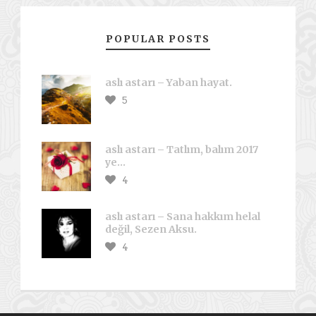
POPULAR POSTS
aslı astarı – Yaban hayat.
5
aslı astarı – Tatlım, balım 2017
ye…
4
aslı astarı – Sana hakkım helal
değil, Sezen Aksu.
4