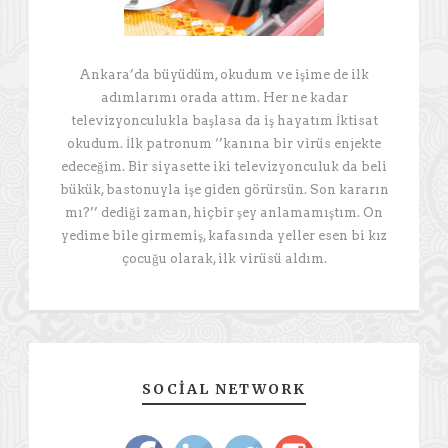
Ankara’da büyüdüm, okudum ve işime de ilk
adımlarımı orada attım. Her ne kadar
televizyonculukla başlasa da iş hayatım İktisat
okudum. İlk patronum ‘’kanına bir virüs enjekte
edeceğim. Bir siyasette iki televizyonculuk da beli
bükük, bastonuyla işe giden görürsün. Son kararın
mı?’’ dediği zaman, hiçbir şey anlamamıştım. On
yedime bile girmemiş, kafasında yeller esen bi kız
çocuğu olarak, ilk virüsü aldım.
SOCIAL NETWORK