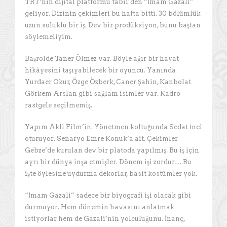
TRT’nin dijital platformu tabii’den “İmam Gazali”
geliyor. Dizinin çekimleri bu hafta bitti. 30 bölümlük
uzun soluklu bir iş. Dev bir prodüksiyon, bunu baştan
söylemeliyim.
Başrolde Taner Ölmez var. Böyle ağır bir hayat
hikâyesini taşıyabilecek bir oyuncu. Yanında
Yurdaer Okur, Özge Özberk, Caner Şahin, Kanbolat
Görkem Arslan gibi sağlam isimler var. Kadro
rastgele seçilmemiş.
Yapım Akli Film’in. Yönetmen koltuğunda Sedat İnci
oturuyor. Senaryo Emre Konuk’a ait. Çekimler
Gebze’de kurulan dev bir platoda yapılmış. Bu iş için
ayrı bir dünya inşa etmişler. Dönem işi zordur… Bu
işte öylesine uydurma dekorlar, basit kostümler yok.
“İmam Gazali” sadece bir biyografi işi olacak gibi
durmuyor. Hem dönemin havasını anlatmak
istiyorlar hem de Gazali’nin yolculuğunu. İnanç,