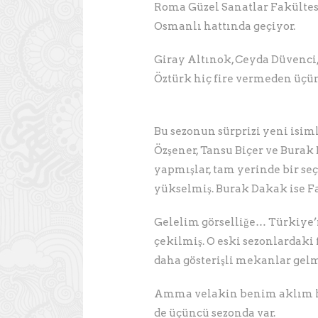
Roma Güzel Sanatlar Fakültes
Osmanlı hattında geçiyor.
Giray Altınok, Ceyda Düvenci,
Öztürk hiç fire vermeden üçün
Bu sezonun sürprizi yeni isim
Özşener, Tansu Biçer ve Bura
yapmışlar, tam yerinde bir se
yükselmiş. Burak Dakak ise F
Gelelim görselliğe… Türkiye’n
çekilmiş. O eski sezonlardaki 
daha gösterişli mekanlar gelmi
Amma velakin benim aklım hal
de üçüncü sezonda var.