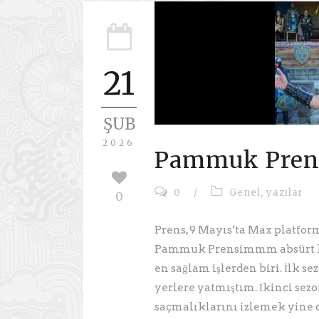
21
ŞUB
2026
Pammuk Pren
0
/
Genel
,
yazılar
0
Prens, 9 Mayıs’ta Max platfo
Pammuk Prensimmm absürt ko
en sağlam işlerden biri. İlk 
yerlere yatmıştım. İkinci sez
saçmalıklarını izlemek yine d