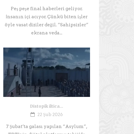
Peş peşe final haberleri geliyor.
İnsanın içi acıyor. Çünkü biten işler
öyle vasat diziler değil. “Sahipsizler”
ekrana veda...
Distopik iltica…
22 Şub 2026
7 Şubat’ta galası yapılan “Asylum”,