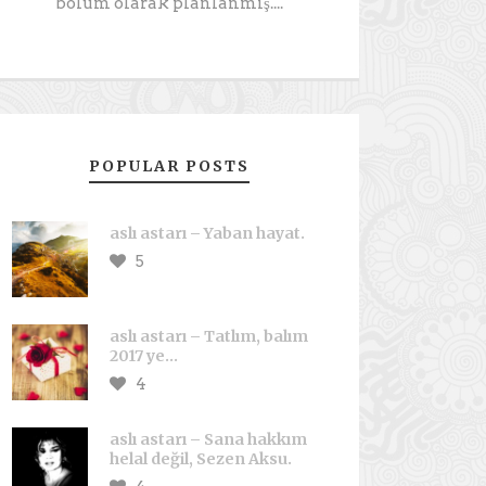
bölüm olarak planlanmış....
POPULAR POSTS
aslı astarı – Yaban hayat.
5
aslı astarı – Tatlım, balım
2017 ye…
4
aslı astarı – Sana hakkım
helal değil, Sezen Aksu.