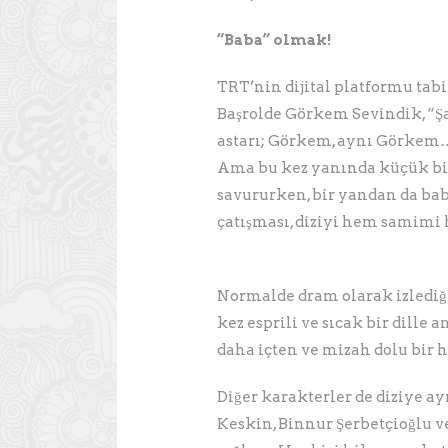
“Baba” olmak!
TRT’nin dijital platformu tabi
Başrolde Görkem Sevindik, “Şa
astarı; Görkem, aynı Görkem… E
Ama bu kez yanında küçük bir 
savururken, bir yandan da bab
çatışması, diziyi hem samimi 
Normalde dram olarak izlediğ
kez esprili ve sıcak bir dille 
daha içten ve mizah dolu bir 
Diğer karakterler de diziye ay
Keskin, Binnur Şerbetçioğlu 