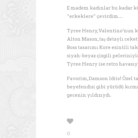
E madem kadınlar bu kadar kö
“erkeklere” çevirdim…
Tyree Henry, Valentino’nun kl
Alton Mason, taş detaylı ceke
Boss tasarımı Kore esintili t
siyah-beyaz çizgili peleriniyl
Tyree Henry ise retro havası
Favorim, Damson Idris! Özel t
beyefendisi gibi yürüdü kırmız
gecenin yıldızıydı.
0