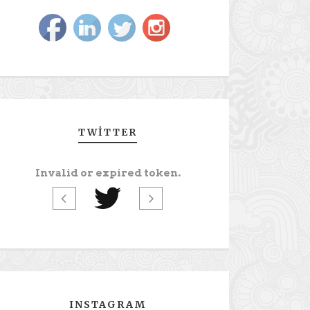
TWITTER
Invalid or expired token.
INSTAGRAM