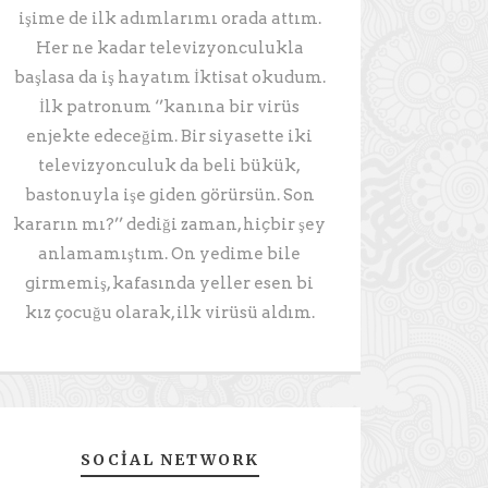
işime de ilk adımlarımı orada attım.
Her ne kadar televizyonculukla
başlasa da iş hayatım İktisat okudum.
İlk patronum ‘’kanına bir virüs
enjekte edeceğim. Bir siyasette iki
televizyonculuk da beli bükük,
bastonuyla işe giden görürsün. Son
kararın mı?’’ dediği zaman, hiçbir şey
anlamamıştım. On yedime bile
girmemiş, kafasında yeller esen bi
kız çocuğu olarak, ilk virüsü aldım.
SOCIAL NETWORK