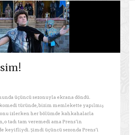
sim!
rmunda üçüncü sezonuyla ekrana döndü.
medi türünde, bizim memlekette yapılmış
sezonu izlerken her bölümde kahkahalarla
on, o tadı tam veremedi ama Prens’in
e keyifliydi. Şimdi üçüncü sezonda Prens’i