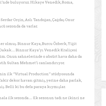
i’nde buluyoruz. Hikaye Venedik, Roma,
 Serdar Orçin, Aslı Tandoğan, Çağdaş Onur
cü sezonda da varlar.
ler olmuş. Binnur Kaya, Burcu Özberk, Yiğit
k Dakak… Binnur Kaya’yı Venedik Kraliçesi
çim. Onun sahnelerinde o absürt hava daha da
atih Sultan Mehmet’i canlandırıyor.
in ilk ‘’Virtual Production’’ stüdyosunda
fakir dekor havası gitmiş, yerine daha parlak,
ş. Belli ki bu defa paraya kıymışlar.
a ilk sezonda… İlk sezonun tadı ne ikinci ne