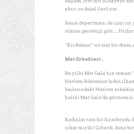
sağlam. Her biri hikayeye katk
akıcı ve doğal ilerliyor.
Sanat departmanı da işini iyi 
olması gerektiği gibi… Hiçbir
“Kız Babası” ne tam bir dram,
Met Erkekleri…
Bu yılki Met Gala’nın teması 
Harlem Rönesansı’ndan ilham 
başlarındaki Harlem sokaklar
halini Met Gala’da görmemiz
Kadınlar tam bir fiyaskoydu. 
çıkar mıydı? Çıkardı. Ama bir