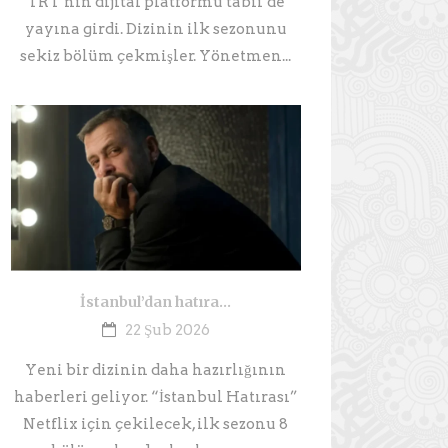
TRT’nin dijital platformu tabii’de
yayına girdi. Dizinin ilk sezonunu
sekiz bölüm çekmişler. Yönetmen...
İstanbul’dan hatıra…
22 Şub 2026
Yeni bir dizinin daha hazırlığının
haberleri geliyor. “İstanbul Hatırası”
Netflix için çekilecek, ilk sezonu 8