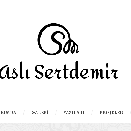
KKIMDA
GALERI
YAZILARI
PROJELER