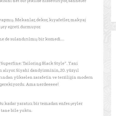
ısını net bir şekilde hissettiriyor, sahneler
yapmış. Mekanlar, dekor, kıyafetler, makyaj
 şey eğreti durmuyor.
 ne de sulandırılmış bir komedi…
“Superfine: Tailoring Black Style”. Yani
alıyor. Siyahi dandyizminin, 20. yüzyıl
ından yükselen zarafetin ve terziliğin modern
 gerekiyordu. Ama nerdeeeee!
Bu kadar yaratıcı bir temadan enfes şeyler
 tane bile yoktu.