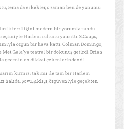
tü, tema da erkekler, o zaman ben de yönümü
asik terziliğini modern bir yorumla sundu.
t seçimiyle Harlem ruhunu yansıttı. S.Coups,
akımıyla özgün bir hava kattı. Colman Domingo,
e Met Gala’ya teatral bir dokunuş getirdi. Brian
yla gecenin en dikkat çekenlerindendi.
asarım kırmızı takımı ile tam bir Harlem
ı halıda. Şovu, şıklığı, özgüveniyle geçekten