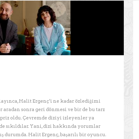
layınca, Halit Ergenç’i ne kadar özlediğimi
r aradan sonra geri dönmesi ve bir de bu tarz
rpriz oldu. Çevremde diziyi izleyenler ya
de sıkıldılar. Yani, dizi hakkında yorumlar
ış durumda. Halit Ergenç, başarılı bir oyuncu.