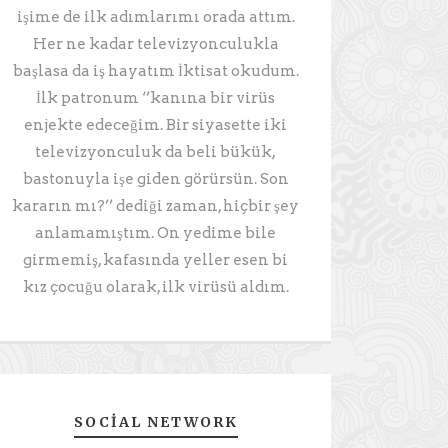
işime de ilk adımlarımı orada attım.
Her ne kadar televizyonculukla
başlasa da iş hayatım İktisat okudum.
İlk patronum ‘’kanına bir virüs
enjekte edeceğim. Bir siyasette iki
televizyonculuk da beli bükük,
bastonuyla işe giden görürsün. Son
kararın mı?’’ dediği zaman, hiçbir şey
anlamamıştım. On yedime bile
girmemiş, kafasında yeller esen bi
kız çocuğu olarak, ilk virüsü aldım.
SOCIAL NETWORK