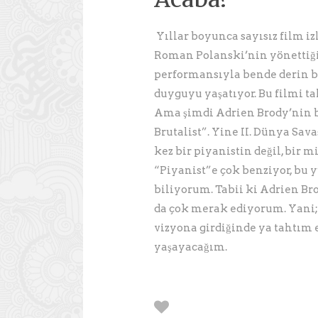
Yıllar boyunca sayısız film i
Roman Polanski’nin yönettiği
performansıyla bende derin bir
duyguyu yaşatıyor. Bu filmi 
Ama şimdi Adrien Brody’nin ba
Brutalist”. Yine II. Dünya Sav
kez bir piyanistin değil, bir 
“Piyanist”e çok benziyor, bu 
biliyorum. Tabii ki Adrien Br
da çok merak ediyorum. Yani; 
vizyona girdiğinde ya tahtım e
yaşayacağım.