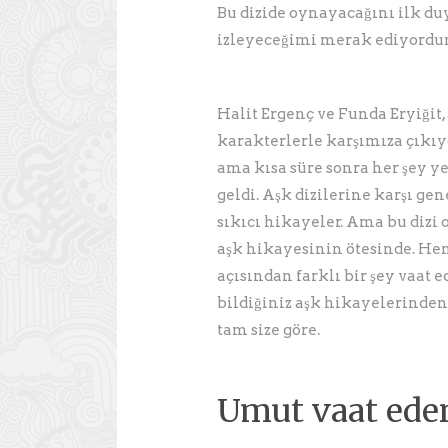
Bu dizide oynayacağını ilk du
izleyeceğimi merak ediyord
Halit Ergenç ve Funda Eryiğit,
karakterlerle karşımıza çıkıyo
ama kısa süre sonra her şey ye
geldi. Aşk dizilerine karşı ge
sıkıcı hikayeler. Ama bu dizi o
aşk hikayesinin ötesinde. He
açısından farklı bir şey vaat e
bildiğiniz aşk hikayelerinden f
tam size göre.
Umut vaat ede