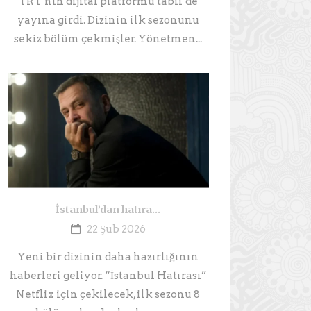
TRT’nin dijital platformu tabii’de
yayına girdi. Dizinin ilk sezonunu
sekiz bölüm çekmişler. Yönetmen...
İstanbul’dan hatıra…
22 Şub 2026
Yeni bir dizinin daha hazırlığının
haberleri geliyor. “İstanbul Hatırası”
Netflix için çekilecek, ilk sezonu 8