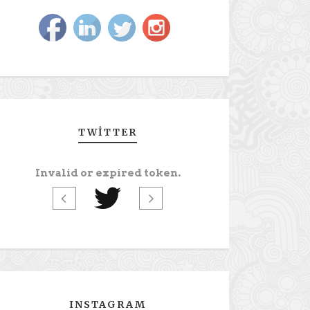
TWITTER
Invalid or expired token.
INSTAGRAM