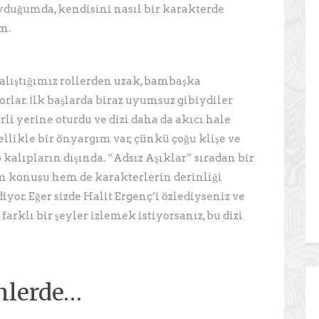
yduğumda, kendisini nasıl bir karakterde
um.
 alıştığımız rollerden uzak, bambaşka
rlar. İlk başlarda biraz uyumsuz gibiydiler
rli yerine oturdu ve dizi daha da akıcı hale
nellikle bir önyargım var, çünkü çoğu klişe ve
 kalıpların dışında. “Adsız Aşıklar” sıradan bir
m konusu hem de karakterlerin derinliği
diyor. Eğer sizde Halit Ergenç’i özlediyseniz ve
arklı bir şeyler izlemek istiyorsanız, bu dizi
nlerde…