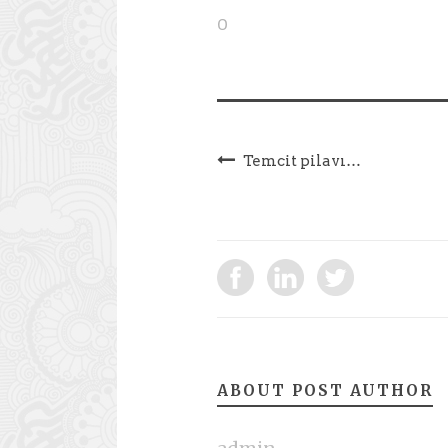
0
Temcit pilavı…
ABOUT POST AUTHOR