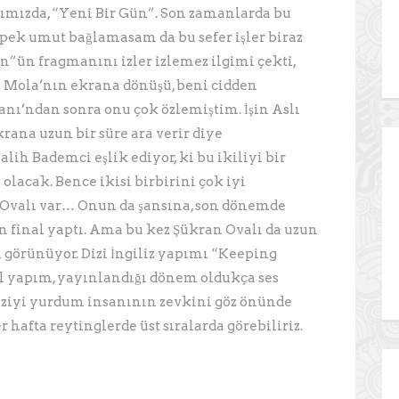
rşımızda, “Yeni Bir Gün”. Son zamanlarda bu
 pek umut bağlamasam da bu sefer işler biraz
ün”ün fragmanını izler izlemez ilgimi çekti,
i Mola’nın ekrana dönüşü, beni cidden
nı’ndan sonra onu çok özlemiştim. İşin Aslı
krana uzun bir süre ara verir diye
ih Bademci eşlik ediyor, ki bu ikiliyi bir
olacak. Bence ikisi birbirini çok iyi
Ovalı var… Onun da şansına, son dönemde
en final yaptı. Ama bu kez Şükran Ovalı da uzun
bi görünüyor. Dizi İngiliz yapımı “Keeping
al yapım, yayınlandığı dönem oldukça ses
diziyi yurdum insanının zevkini göz önünde
 hafta reytinglerde üst sıralarda görebiliriz.