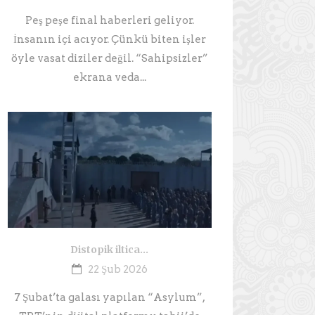
Peş peşe final haberleri geliyor.
İnsanın içi acıyor. Çünkü biten işler
öyle vasat diziler değil. “Sahipsizler”
ekrana veda...
Distopik iltica…
22 Şub 2026
7 Şubat’ta galası yapılan “Asylum”,