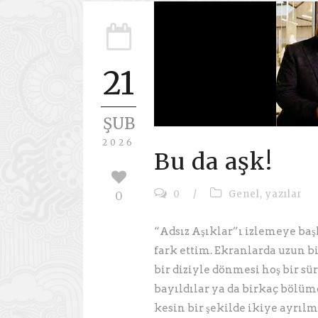
21
ŞUB
2026
Bu da aşk!
0
/
Genel
,
yazılar
0
“Adsız Aşıklar”ı izlemeye baş
fark ettim. Ekranlarda uzun bi
bir diziyle dönmesi hoş bir sü
bayıldılar ya da birkaç bölüm
kesin bir şekilde ikiye ayrılm