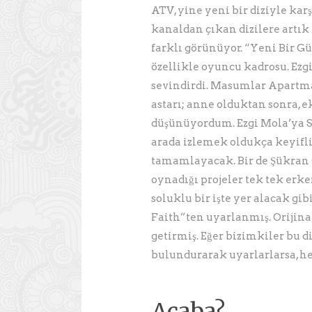
ATV, yine yeni bir diziyle ka
kanaldan çıkan dizilere artık
farklı görünüyor. “Yeni Bir G
özellikle oyuncu kadrosu. Ezg
sevindirdi. Masumlar Apartma
astarı; anne olduktan sonra, e
düşünüyordum. Ezgi Mola’ya Sal
arada izlemek oldukça keyifli 
tamamlayacak. Bir de Şükran 
oynadığı projeler tek tek erk
soluklu bir işte yer alacak gi
Faith”ten uyarlanmış. Orijin
getirmiş. Eğer bizimkiler bu 
bulundurarak uyarlarlarsa, her
Acaba?