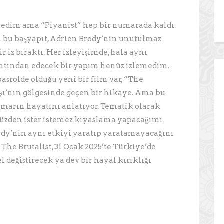
zledim ama “Piyanist” hep bir numarada kaldı.
 bu başyapıt, Adrien Brody’nin unutulmaz
 iz bıraktı. Her izleyişimde, hala aynı
tahtından edecek bir yapım henüz izlemedim.
şrolde olduğu yeni bir film var, “The
aşı’nın gölgesinde geçen bir hikaye. Ama bu
mimarın hayatını anlatıyor. Tematik olarak
yüzden ister istemez kıyaslama yapacağımı
ody’nin aynı etkiyi yaratıp yaratamayacağını
The Brutalist, 31 Ocak 2025’te Türkiye’de
l değiştirecek ya dev bir hayal kırıklığı