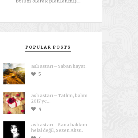
bölüm olarak planlanmış....
POPULAR POSTS
aslı astarı – Yaban hayat.
5
aslı astarı – Tatlım, balım
2017 ye…
4
aslı astarı – Sana hakkım
helal değil, Sezen Aksu.