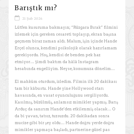
Barıştık mı?
21 Şub 2026
Lütfen kusuruma bakmayın; “Rüzgara Bırak” filmini
izlemek için gereken cesareti toplayıp, ekran başına
geçmem biraz zaman aldı. Malum, işin içinde Hande
Erçel olunca, kendimi psikolojik olarak hazırlamam
gerekiyordu. Hoş, kendisi de benden pek haz
etmiyor… Şimdi baktım da hâlâ Instagram
hesabında engelliyim. Neyse, konumuza dönelim…
El mahkûm oturdum, izledim. Filmin ilk 20 dakikası
tam bir kâbustu. Hande yine Hollywood starı
havasında, en vasat oyunculuğunu sergiliyordu.
Kasılmış, büzülmüş, anlamsız mimikler yapmış. Barış
Arduç da sanırım Hande’den etkilenmiş olacak… O
da bi yavan, tatsız, tuzsuzdu. 20 dakikadan sonra
mucize gibi bir şey oldu… Hande doğru yerde doğru
mimikler yapmaya başladı, partnerine güzel pas