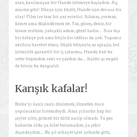
atan, kasılmayan bir Hande izlemeye başladım. Ay,
mucize gibi! Dünya için küçük, Hande için devasa bir
olay! Film ise tam bir yaz esintisi. Sıkmaz, yormaz,
üzmez ama düşündürmez de. Yaz, güneş, deniz, bir
tutam erotizm, yakışıklı adam, güzel kadın… Sıra dışı
bir hikâye yok ama böyle bir iddiası da yok. Yapımcı
akıllıca hareket etmiş. Düşük bütçeyle, az uğraşla, bol
izlenirlik garantili bir iş çıkarmış. Hande, bak bu
sefer beğendim seni ve yazdım da… Kaldır şu engeli
de bitsin bu dargınlık.
Karışık kafalar!
Buika’yı kanlı canlı dinlemek, ölmeden önce
yapılacaklar listemdeydi. Ama yıllardır hep bir
şeyler çıktı, gitmek bir türlü nasip olmadı. Ya geç
haberim oldu, ya bilet bulamadım, ya şehir
dışındaydım… Bu yıl nihayet işler yolunda gitti,