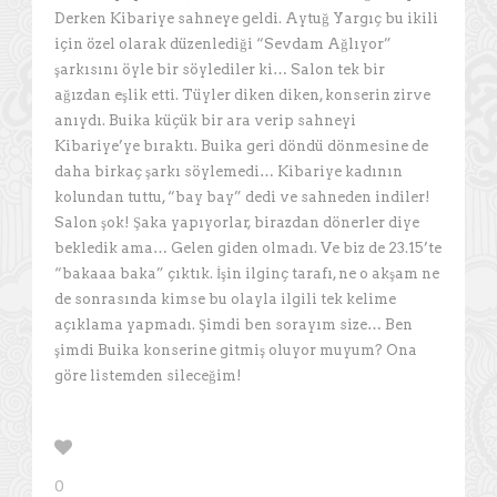
Derken Kibariye sahneye geldi. Aytuğ Yargıç bu ikili
için özel olarak düzenlediği “Sevdam Ağlıyor”
şarkısını öyle bir söylediler ki… Salon tek bir
ağızdan eşlik etti. Tüyler diken diken, konserin zirve
anıydı. Buika küçük bir ara verip sahneyi
Kibariye’ye bıraktı. Buika geri döndü dönmesine de
daha birkaç şarkı söylemedi… Kibariye kadının
kolundan tuttu, “bay bay” dedi ve sahneden indiler!
Salon şok! Şaka yapıyorlar, birazdan dönerler diye
bekledik ama… Gelen giden olmadı. Ve biz de 23.15’te
“bakaaa baka” çıktık. İşin ilginç tarafı, ne o akşam ne
de sonrasında kimse bu olayla ilgili tek kelime
açıklama yapmadı. Şimdi ben sorayım size… Ben
şimdi Buika konserine gitmiş oluyor muyum? Ona
göre listemden sileceğim!
0