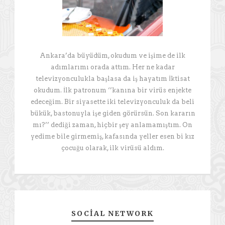
Ankara’da büyüdüm, okudum ve işime de ilk
adımlarımı orada attım. Her ne kadar
televizyonculukla başlasa da iş hayatım İktisat
okudum. İlk patronum ‘’kanına bir virüs enjekte
edeceğim. Bir siyasette iki televizyonculuk da beli
bükük, bastonuyla işe giden görürsün. Son kararın
mı?’’ dediği zaman, hiçbir şey anlamamıştım. On
yedime bile girmemiş, kafasında yeller esen bi kız
çocuğu olarak, ilk virüsü aldım.
SOCIAL NETWORK