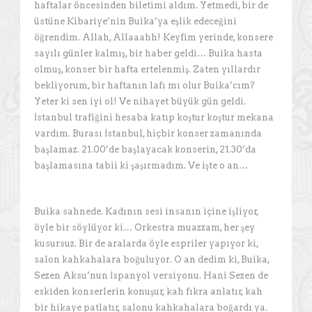
haftalar öncesinden biletimi aldım. Yetmedi, bir de
üstüne Kibariye’nin Buika’ya eşlik edeceğini
öğrendim. Allah, Allaaahh! Keyfim yerinde, konsere
sayılı günler kalmış, bir haber geldi… Buika hasta
olmuş, konser bir hafta ertelenmiş. Zaten yıllardır
bekliyorum, bir haftanın lafı mı olur Buika’cım?
Yeter ki sen iyi ol! Ve nihayet büyük gün geldi.
İstanbul trafiğini hesaba katıp koştur koştur mekana
vardım. Burası İstanbul, hiçbir konser zamanında
başlamaz. 21.00’de başlayacak konserin, 21.30’da
başlamasına tabii ki şaşırmadım. Ve işte o an…
Buika sahnede. Kadının sesi insanın içine işliyor,
öyle bir söylüyor ki… Orkestra muazzam, her şey
kusursuz. Bir de aralarda öyle espriler yapıyor ki,
salon kahkahalara boğuluyor. O an dedim ki, Buika,
Sezen Aksu’nun İspanyol versiyonu. Hani Sezen de
eskiden konserlerin konuşur, kah fıkra anlatır, kah
bir hikaye patlatır, salonu kahkahalara boğardı ya.