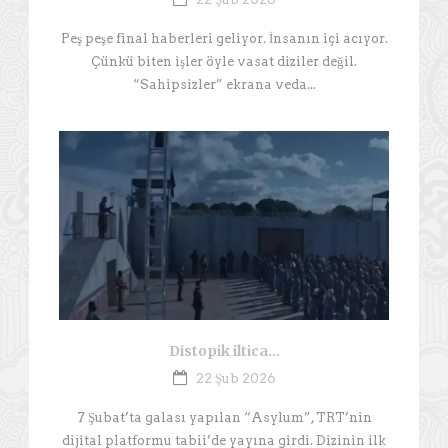
Peş peşe final haberleri geliyor. İnsanın içi acıyor.
Çünkü biten işler öyle vasat diziler değil.
“Sahipsizler” ekrana veda...
Distopik iltica…
22 Şub 2026
7 Şubat’ta galası yapılan “Asylum”, TRT’nin
dijital platformu tabii’de yayına girdi. Dizinin ilk