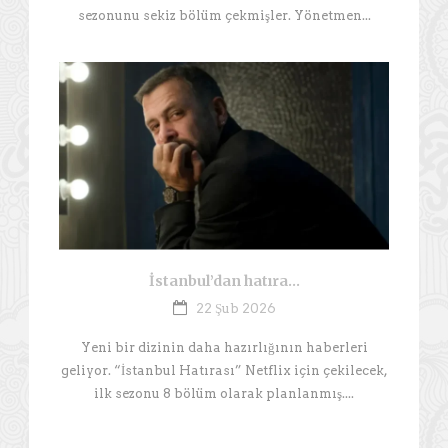
sezonunu sekiz bölüm çekmişler. Yönetmen...
İstanbul’dan hatıra…
22 Şub 2026
Yeni bir dizinin daha hazırlığının haberleri
geliyor. “İstanbul Hatırası” Netflix için çekilecek,
ilk sezonu 8 bölüm olarak planlanmış....