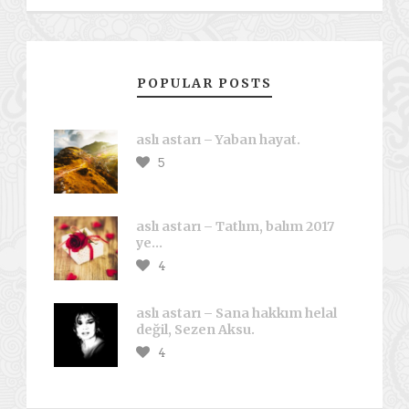
POPULAR POSTS
aslı astarı – Yaban hayat.
5
aslı astarı – Tatlım, balım 2017
ye…
4
aslı astarı – Sana hakkım helal
değil, Sezen Aksu.
4