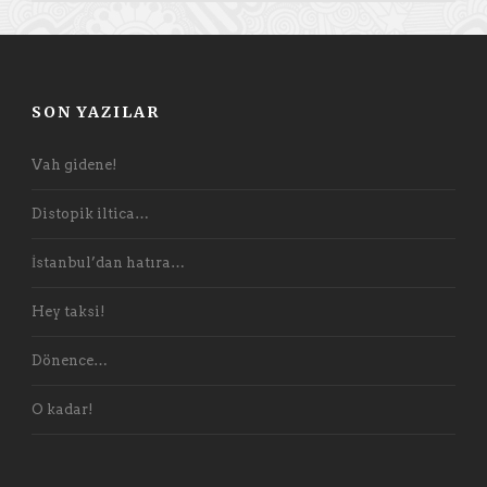
SON YAZILAR
Vah gidene!
Distopik iltica…
İstanbul’dan hatıra…
Hey taksi!
Dönence…
O kadar!