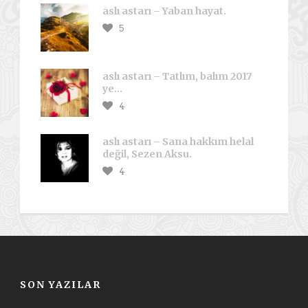
aslı astarı – Yaban hayat.
5
aslı astarı – Tatlım, balım 2017
ye…
4
aslı astarı – Sana hakkım helal
değil, Sezen Aksu.
4
SON YAZILAR