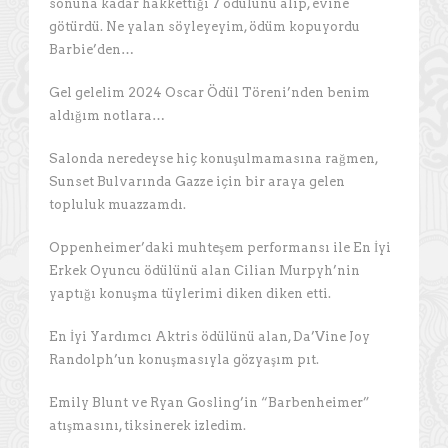
sonuna kadar hakkettiği 7 ödülünü alıp, evine
götürdü. Ne yalan söyleyeyim, ödüm kopuyordu
Barbie’den…
Gel gelelim 2024 Oscar Ödül Töreni’nden benim
aldığım notlara…
Salonda neredeyse hiç konuşulmamasına rağmen,
Sunset Bulvarında Gazze için bir araya gelen
topluluk muazzamdı.
Oppenheimer’daki muhteşem performansı ile En İyi
Erkek Oyuncu ödülünü alan Cilian Murpyh’nin
yaptığı konuşma tüylerimi diken diken etti.
En İyi Yardımcı Aktris ödülünü alan, Da’Vine Joy
Randolph’un konuşmasıyla gözyaşım pıt.
Emily Blunt ve Ryan Gosling’in “Barbenheimer”
atışmasını, tiksinerek izledim.