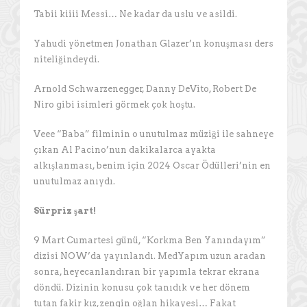
Tabii kiiii Messi… Ne kadar da uslu ve asildi.
Yahudi yönetmen Jonathan Glazer’ın konuşması ders
niteliğindeydi.
Arnold Schwarzenegger, Danny DeVito, Robert De
Niro gibi isimleri görmek çok hoştu.
Veee “Baba” filminin o unutulmaz müziği ile sahneye
çıkan Al Pacino’nun dakikalarca ayakta
alkışlanması, benim için 2024 Oscar Ödülleri’nin en
unutulmaz anıydı.
Sürpriz şart!
9 Mart Cumartesi günü, “Korkma Ben Yanındayım”
dizisi NOW’da yayınlandı. MedYapım uzun aradan
sonra, heyecanlandıran bir yapımla tekrar ekrana
döndü. Dizinin konusu çok tanıdık ve her dönem
tutan fakir kız, zengin oğlan hikayesi… Fakat