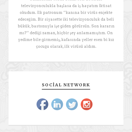
televizyonculukla başlasa da iş hayatım İktisat
okudum. İlk patronum ‘’kanına bir virüs enjekte
edeceğim. Bir siyasette iki televizyonculuk da beli
bükük, bastonuyla işe giden görürsün. Son kararın
mı?’’ dediği zaman, hiçbir şey anlamamıştım. On
yedime bile girmemiş, kafasında yeller esen bi kız
çocuğu olarak, ilk virüsü aldım.
SOCIAL NETWORK