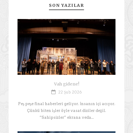
SON YAZILAR
Vah gidene!
22 Şub 2026
Peş peşe final haberleri geliyor. İnsanın içi acıyor.
Çünkü biten işler öyle vasat diziler değil.
“Sahipsizler” ekrana veda...