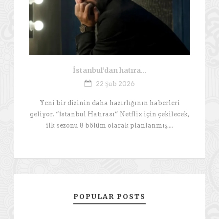
İstanbul’dan hatıra…
22 Şub 2026
Yeni bir dizinin daha hazırlığının haberleri
geliyor. “İstanbul Hatırası” Netflix için çekilecek,
ilk sezonu 8 bölüm olarak planlanmış....
POPULAR POSTS