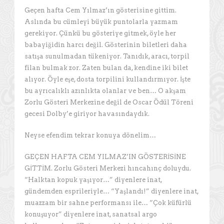
Geçen hafta Cem Yılmaz’ın gösterisine gittim.
Aslında bu cümleyi büyük puntolarla yazmam
gerekiyor. Çünkü bu gösteriye gitmek, öyle her
babayiğidin harcı değil. Gösterinin biletleri daha
satışa sunulmadan tükeniyor. Tanıdık, aracı, torpil
filan bulmak zor. Zaten bulan da, kendine iki bilet
alıyor. Öyle eşe, dosta torpilini kullandırmıyor. İşte
bu ayrıcalıklı azınlıkta olanlar ve ben… O akşam
Zorlu Gösteri Merkezine değil de Oscar Ödül Töreni
gecesi Dolby’e giriyor havasındaydık.
Neyse efendim tekrar konuya dönelim…
GEÇEN HAFTA CEM YILMAZ’IN GÖSTERİSİNE
GİTTİM. Zorlu Gösteri Merkezi hıncahınç doluydu.
“Halktan kopuk yaşıyor…” diyenlere inat,
gündemden esprileriyle… “Yaşlandı!” diyenlere inat,
muazzam bir sahne performansı ile… “Çok küfürlü
konuşuyor” diyenlere inat, sanatsal argo