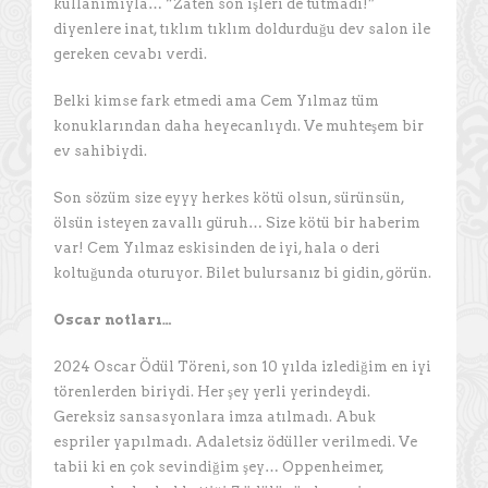
kullanımıyla… “Zaten son işleri de tutmadı!”
diyenlere inat, tıklım tıklım doldurduğu dev salon ile
gereken cevabı verdi.
Belki kimse fark etmedi ama Cem Yılmaz tüm
konuklarından daha heyecanlıydı. Ve muhteşem bir
ev sahibiydi.
Son sözüm size eyyy herkes kötü olsun, sürünsün,
ölsün isteyen zavallı güruh… Size kötü bir haberim
var! Cem Yılmaz eskisinden de iyi, hala o deri
koltuğunda oturuyor. Bilet bulursanız bi gidin, görün.
Oscar notları…
2024 Oscar Ödül Töreni, son 10 yılda izlediğim en iyi
törenlerden biriydi. Her şey yerli yerindeydi.
Gereksiz sansasyonlara imza atılmadı. Abuk
espriler yapılmadı. Adaletsiz ödüller verilmedi. Ve
tabii ki en çok sevindiğim şey… Oppenheimer,