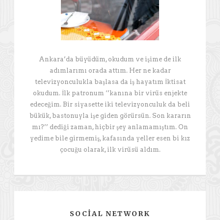
Ankara’da büyüdüm, okudum ve işime de ilk
adımlarımı orada attım. Her ne kadar
televizyonculukla başlasa da iş hayatım İktisat
okudum. İlk patronum ‘’kanına bir virüs enjekte
edeceğim. Bir siyasette iki televizyonculuk da beli
bükük, bastonuyla işe giden görürsün. Son kararın
mı?’’ dediği zaman, hiçbir şey anlamamıştım. On
yedime bile girmemiş, kafasında yeller esen bi kız
çocuğu olarak, ilk virüsü aldım.
SOCIAL NETWORK