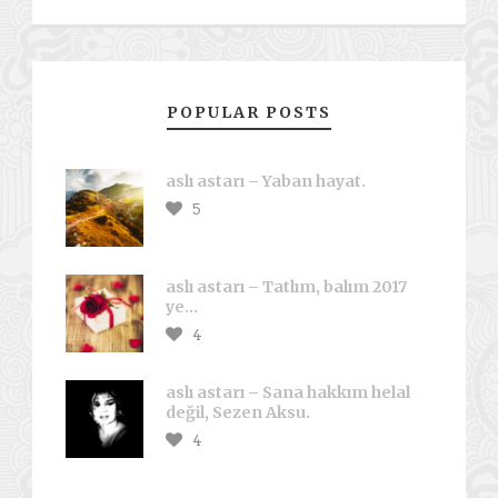
POPULAR POSTS
aslı astarı – Yaban hayat.
5
aslı astarı – Tatlım, balım 2017
ye…
4
aslı astarı – Sana hakkım helal
değil, Sezen Aksu.
4