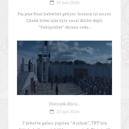
22 Şub 2026
Peş peşe final haberleri geliyor. İnsanın içi acıyor.
Çünkü biten işler öyle vasat diziler değil.
“Sahipsizler” ekrana veda...
Distopik iltica…
22 Şub 2026
7 Şubat’ta galası yapılan “Asylum”, TRT’nin