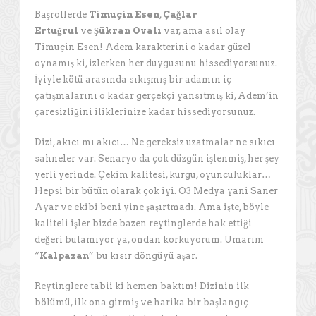
Başrollerde
Timuçin Esen
,
Çağlar
Ertuğrul
ve
Şükran Ovalı
var, ama asıl olay
Timuçin Esen! Adem karakterini o kadar güzel
oynamış ki, izlerken her duygusunu hissediyorsunuz.
İyiyle kötü arasında sıkışmış bir adamın iç
çatışmalarını o kadar gerçekçi yansıtmış ki, Adem’in
çaresizliğini iliklerinize kadar hissediyorsunuz.
Dizi, akıcı mı akıcı… Ne gereksiz uzatmalar ne sıkıcı
sahneler var. Senaryo da çok düzgün işlenmiş, her şey
yerli yerinde. Çekim kalitesi, kurgu, oyunculuklar…
Hepsi bir bütün olarak çok iyi. O3 Medya yani Saner
Ayar ve ekibi beni yine şaşırtmadı. Ama işte, böyle
kaliteli işler bizde bazen reytinglerde hak ettiği
değeri bulamıyor ya, ondan korkuyorum. Umarım
“
Kalpazan
” bu kısır döngüyü aşar.
Reytinglere tabii ki hemen baktım! Dizinin ilk
bölümü, ilk ona girmiş ve harika bir başlangıç