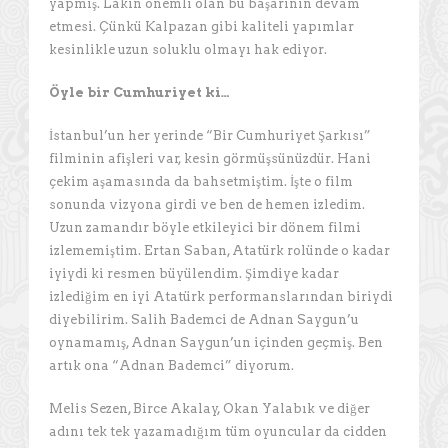
yapmış. Lakin önemli olan bu başarının devam
etmesi. Çünkü Kalpazan gibi kaliteli yapımlar
kesinlikle uzun soluklu olmayı hak ediyor.
Öyle bir Cumhuriyet ki…
İstanbul’un her yerinde “Bir Cumhuriyet Şarkısı”
filminin afişleri var, kesin görmüşsünüzdür. Hani
çekim aşamasında da bahsetmiştim. İşte o film
sonunda vizyona girdi ve ben de hemen izledim.
Uzun zamandır böyle etkileyici bir dönem filmi
izlememiştim. Ertan Saban, Atatürk rolünde o kadar
iyiydi ki resmen büyülendim. Şimdiye kadar
izlediğim en iyi Atatürk performanslarından biriydi
diyebilirim. Salih Bademci de Adnan Saygun’u
oynamamış, Adnan Saygun’un içinden geçmiş. Ben
artık ona “Adnan Bademci” diyorum.
Melis Sezen, Birce Akalay, Okan Yalabık ve diğer
adını tek tek yazamadığım tüm oyuncular da cidden