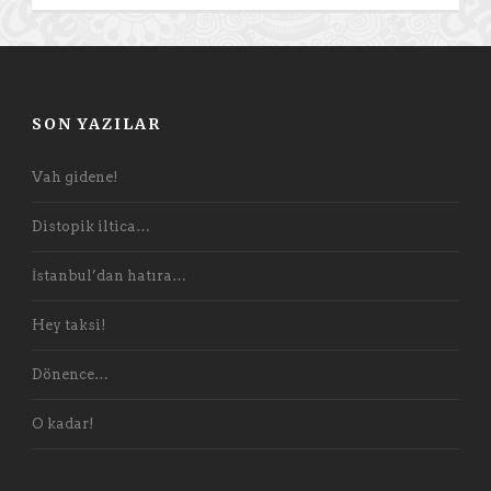
SON YAZILAR
Vah gidene!
Distopik iltica…
İstanbul’dan hatıra…
Hey taksi!
Dönence…
O kadar!