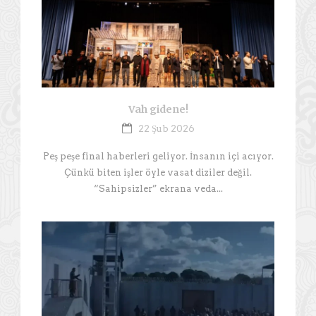
Vah gidene!
22 Şub 2026
Peş peşe final haberleri geliyor. İnsanın içi acıyor.
Çünkü biten işler öyle vasat diziler değil.
“Sahipsizler” ekrana veda...