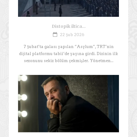
Distopik iltica…
22 Şub 2026
7 Şubat’ta galası yapılan “Asylum”, TRT’nin
dijital platformu tabii’de yayına girdi. Dizinin ilk
sezonunu sekiz bölüm çekmişler. Yönetmen...