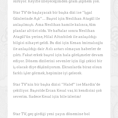
sürüyor. Keyifle izleyeceğimden gram şüphem yok.
Star TV’de başlayacak bir başka dizi ise ‘’İşgal
Günlerinde Aşk’’… Başrol için Neslihan Atagül ile
anlaşılmıştı. Ama Neslihan hamile kalınca, tüm
planlar alt üst oldu. Ve haftalar sonra Neslihan
Atagül’ün yerine, Hilal Altınbilek ile anlaşıldığı
bilgisi nihayet geldi. Bu dizi için Kenan İmirzalıoğlu
ile anlaşıldığı dair Aslı astarı olmayan haberler de
çıktı. Fakat erkek başrol için hala görüşmeler devam
ediyor. Dönem dizilerini sevenler için ilgi çekici bir
iş olacak diye düşünüyorum. Ekranlarda biraz olsun
farklı işler görmek, hepimize iyi gelecek.
Star TV’nin bir başka dizisi ‘’Halef’’ ise Mardin’de
çekiliyor. Başrolde Ercan Kesal var, ki kendisini çok
severim. Sadece Kesal için bile izlerim!
Star TV, geç girdiği yeni yayın dönemine bol