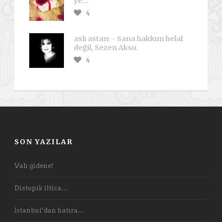
ye…
4
aslı astarı – Sana hakkım helal
değil, Sezen Aksu.
4
SON YAZILAR
Vah gidene!
Distopik iltica…
İstanbul’dan hatıra…