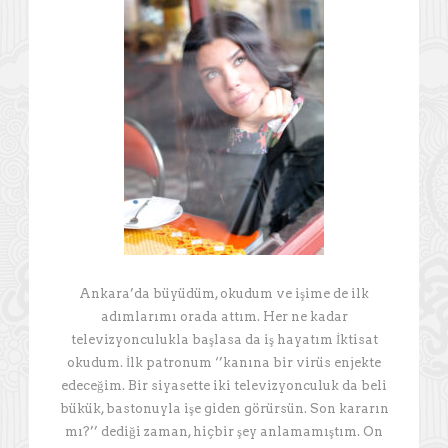
Ankara’da büyüdüm, okudum ve işime de ilk
adımlarımı orada attım. Her ne kadar
televizyonculukla başlasa da iş hayatım İktisat
okudum. İlk patronum ‘’kanına bir virüs enjekte
edeceğim. Bir siyasette iki televizyonculuk da beli
bükük, bastonuyla işe giden görürsün. Son kararın
mı?’’ dediği zaman, hiçbir şey anlamamıştım. On