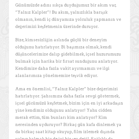
Günümüzde adını sıkça duyduğumuz bir akım var,
“Yalnız Kalpler”! Bu akım, yalnızlıkla barışık
olmanın, kendi iç dünyamıza yolculuk yapmanın ve
değerimizi keşfetmenin üzerinde duruyor.
Bize, kimsesizliğin aslında güçlü bir deneyim
olduğunu hatırlatıyor. Bi başımıza olmak, kendi
düşüncelerimize dalıp gidebilmek, içsel huzurumuzu
bulmak için harika bir fırsat sunduğunu anlatıyor.
Kendimize daha fazla vakit ayırmamızı ve ilgi
alanlarımıza yönelmemize teşvik ediyor.
Ama en önemlisi, “Yalnız Kalpler” bize değerimizi
hatırlatıyor. Şahsımıza daha fazla sevgi göstermek,
içsel gücümüzü keşfetmek, bizim için en iyi arkadaşın
yine kendimiz olduğunu anlatıyor! Yahu cidden
merak ettim, tüm bunları kim anlatıyor? Kim
neresinden uyduruyor? Birkaç gün kafa dinlemek ya
da birkaç saat kitap okuyup, film izlemek dışında
yalnız kalmak hiç de iyi bir şey değil. Sağlıklı da