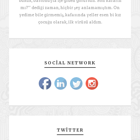
bükük, bastonuyla işe giden görürsün. Son kararın
mı?’’ dediği zaman, hiçbir şey anlamamıştım. On
yedime bile girmemiş, kafasında yeller esen bi kız
çocuğu olarak, ilk virüsü aldım.
SOCIAL NETWORK
TWITTER