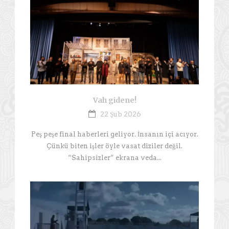
Vah gidene!
22 Şub 2026
Peş peşe final haberleri geliyor. İnsanın içi acıyor.
Çünkü biten işler öyle vasat diziler değil.
“Sahipsizler” ekrana veda...