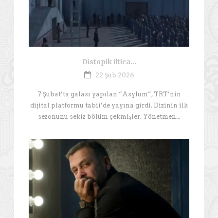
Distopik iltica…
22 Şub 2026
7 Şubat’ta galası yapılan “Asylum”, TRT’nin
dijital platformu tabii’de yayına girdi. Dizinin ilk
sezonunu sekiz bölüm çekmişler. Yönetmen...