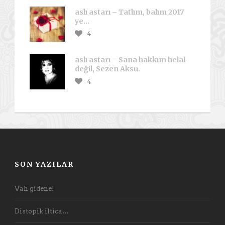
aslı astarı – Tatlım, balım 2017
ye…
4
aslı astarı – Sana hakkım helal
değil, Sezen Aksu.
4
SON YAZILAR
Vah gidene!
Distopik iltica…