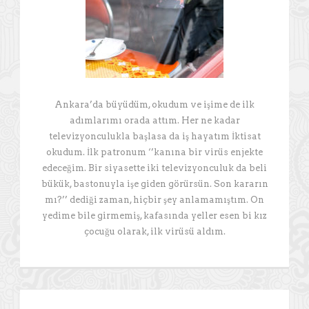
Ankara’da büyüdüm, okudum ve işime de ilk
adımlarımı orada attım. Her ne kadar
televizyonculukla başlasa da iş hayatım İktisat
okudum. İlk patronum ‘’kanına bir virüs enjekte
edeceğim. Bir siyasette iki televizyonculuk da beli
bükük, bastonuyla işe giden görürsün. Son kararın
mı?’’ dediği zaman, hiçbir şey anlamamıştım. On
yedime bile girmemiş, kafasında yeller esen bi kız
çocuğu olarak, ilk virüsü aldım.