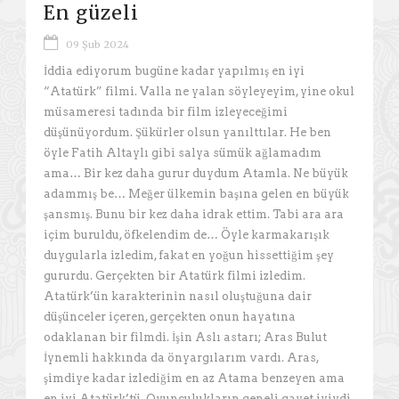
En güzeli
09 Şub 2024
İddia ediyorum bugüne kadar yapılmış en iyi
“Atatürk” filmi. Valla ne yalan söyleyeyim, yine okul
müsameresi tadında bir film izleyeceğimi
düşünüyordum. Şükürler olsun yanılttılar. He ben
öyle Fatih Altaylı gibi salya sümük ağlamadım
ama… Bir kez daha gurur duydum Atamla. Ne büyük
adammış be… Meğer ülkemin başına gelen en büyük
şansmış. Bunu bir kez daha idrak ettim. Tabi ara ara
içim buruldu, öfkelendim de… Öyle karmakarışık
duygularla izledim, fakat en yoğun hissettiğim şey
gururdu. Gerçekten bir Atatürk filmi izledim.
Atatürk’ün karakterinin nasıl oluştuğuna dair
düşünceler içeren, gerçekten onun hayatına
odaklanan bir filmdi. İşin Aslı astarı; Aras Bulut
İynemli hakkında da önyargılarım vardı. Aras,
şimdiye kadar izlediğim en az Atama benzeyen ama
en iyi Atatürk’tü. Oyunculukların geneli gayet iyiydi.