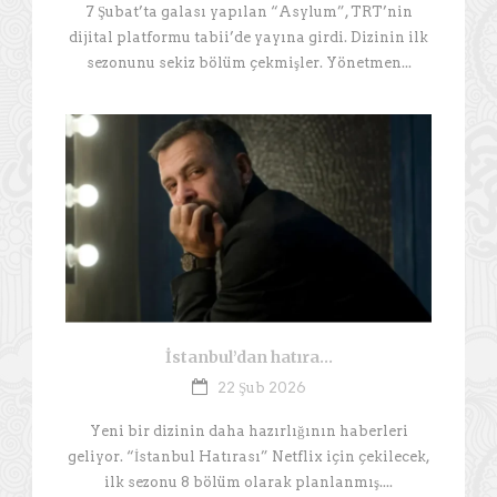
7 Şubat’ta galası yapılan “Asylum”, TRT’nin
dijital platformu tabii’de yayına girdi. Dizinin ilk
sezonunu sekiz bölüm çekmişler. Yönetmen...
İstanbul’dan hatıra…
22 Şub 2026
Yeni bir dizinin daha hazırlığının haberleri
geliyor. “İstanbul Hatırası” Netflix için çekilecek,
ilk sezonu 8 bölüm olarak planlanmış....