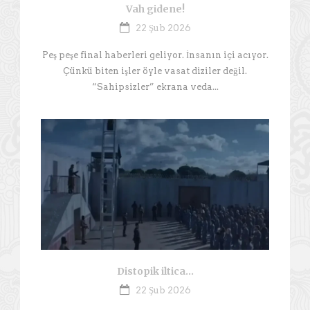
Vah gidene!
22 Şub 2026
Peş peşe final haberleri geliyor. İnsanın içi acıyor.
Çünkü biten işler öyle vasat diziler değil.
“Sahipsizler” ekrana veda...
Distopik iltica…
22 Şub 2026