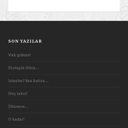
SON YAZILAR
Vah gidene!
Distopik iltica…
İstanbul’dan hatıra…
Hey taksi!
Dönence…
O kadar!