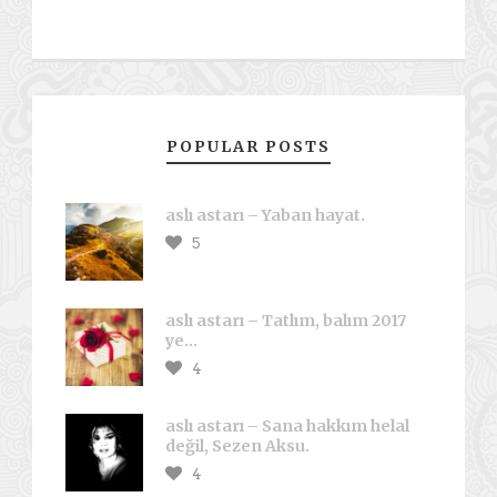
POPULAR POSTS
aslı astarı – Yaban hayat.
5
aslı astarı – Tatlım, balım 2017
ye…
4
aslı astarı – Sana hakkım helal
değil, Sezen Aksu.
4