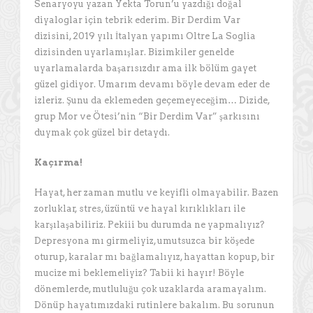
Senaryoyu yazan Yekta Torun’u yazdığı doğal
diyaloglar için tebrik ederim. Bir Derdim Var
dizisini, 2019 yılı İtalyan yapımı Oltre La Soglia
dizisinden uyarlamışlar. Bizimkiler genelde
uyarlamalarda başarısızdır ama ilk bölüm gayet
güzel gidiyor. Umarım devamı böyle devam eder de
izleriz. Şunu da eklemeden geçemeyeceğim… Dizide,
grup Mor ve Ötesi’nin “Bir Derdim Var” şarkısını
duymak çok güzel bir detaydı.
Kaçırma!
Hayat, her zaman mutlu ve keyifli olmayabilir. Bazen
zorluklar, stres, üzüntü ve hayal kırıklıkları ile
karşılaşabiliriz. Pekiii bu durumda ne yapmalıyız?
Depresyona mı girmeliyiz, umutsuzca bir köşede
oturup, karalar mı bağlamalıyız, hayattan kopup, bir
mucize mi beklemeliyiz? Tabii ki hayır! Böyle
dönemlerde, mutluluğu çok uzaklarda aramayalım.
Dönüp hayatımızdaki rutinlere bakalım. Bu sorunun