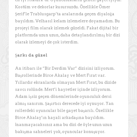
Kostüm ve dekorlar kusursuzdu. Özellikle Ömer
Şerif’le Trablusgarp’ta aralarında geçen diyaloğa
bayıldım. Velhasıl kelam izlemelere doyamadım. Bu
projeyi film olarak izlemek güzeldi. Fakat dijital bir
platformda uzun uzun, daha detaylandırılmış bir dizi
olarak izlemeyi de çok isterdim.
Şarkı da güzel
An itibarı ile “Bir Derdim Var” dizisini izliyorum.
Başrollerinde Birce Akalay ve Mert Fırat var.
Yıllardır ekranlarda olmayan Mert Fırat, bu dizide
savcı rolünde. Mert’i hayretler içinde izliyorum.
Adam işsiz geçen dönemlerinde oyunculuk dersi
almış sanırım. Şaşırtıcı derecede iyi oynuyor. Yan
rollerdeki oyuncular bile gayet başarılı. Özellikle
Birce Akalay’ın hayali arkadaşına bayıldım.
İnanmayacaksınız ama bu dizi de öyle uzun uzun
bakışma sahneleri yok, oyuncular konuşuyor.