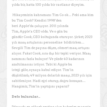
yılda bir, hatta 100 yılda bir rastlanır diyeyim.
Hikayemizin kahramanı Tim Co ok… Peki ama kim
bu Tim Cook? Kendisi 1998’den
beri Apple’da çalışıyor. 2011 yılında
Tim, Apple’a CEO oldu. Ve o gün bu
gündür Cook, CEO koltuğunda oturuyor. Şirket; 2023
yılı maaş artışlarını personeline bildirirken…
Sevgili Tim de payına düşen, cömert maaş artışını
alıyor. Fakat Cook, sıra dışı bir tepki veriyor. Maaş
zammını fazla buluyor! Ve yüzde 40 kadarının
azaltılmasını istiyor. Tabi ki Apple bu
isteği güle, oynaya kabul ediyor. Tim’in
düşürülmüş 49 milyon dolarlık maaşı, 2023 yılı için
sabitleniyor. Hadi eğri oturup, doğru konuşun…
Hangimiz, Tim’in yaptığını yaparız?
Defo bulucular…
Dünyada en yüksek reyting alan haberler, magazin