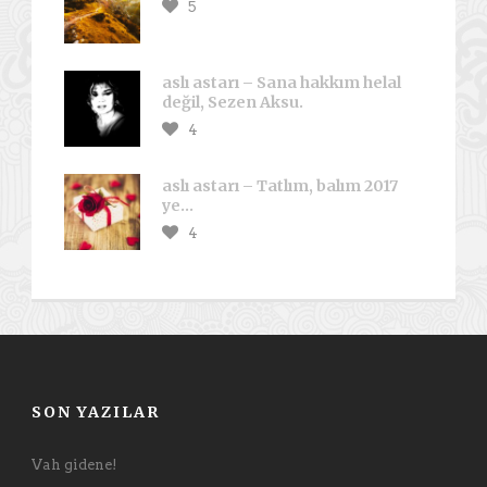
5
aslı astarı – Sana hakkım helal
değil, Sezen Aksu.
4
aslı astarı – Tatlım, balım 2017
ye…
4
SON YAZILAR
Vah gidene!