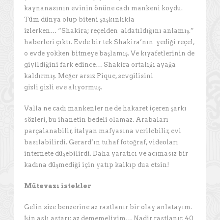
kaynanasının evinin önüne cadı mankeni koydu.
Tüm dünya olup biteni şaşkınlıkla
izlerken… “Shakira; reçelden aldatıldığını anlamış.”
haberleri çıktı. Evde bir tek Shakira’nın yediği reçel,
o evde yokken bitmeye başlamış. Ve kıyafetlerinin de
giyildiğini fark edince… Shakira ortalığı ayağa
kaldırmış. Meğer arsız Pique, sevgilisini
gizli gizli eve alıyormuş.
Valla ne cadı mankenler ne de hakaret içeren şarkı
sözleri, bu ihanetin bedeli olamaz. Arabaları
parçalanabilir, İtalyan mafyasına verilebilir, evi
basılabilirdi. Gerard’ın tuhaf fotoğraf, videoları
internete düşebilirdi. Daha yaratıcı ve acımasız bir
kadına düşmediği için yatıp kalkıp dua etsin!
Mütevazı istekler
Gelin size benzerine az rastlanır bir olay anlatayım.
İşin aslı astarı; az dememeliyim… Nadir rastlanır, 40