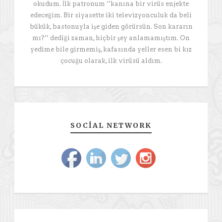
okudum. İlk patronum ‘’kanına bir virüs enjekte
edeceğim. Bir siyasette iki televizyonculuk da beli
bükük, bastonuyla işe giden görürsün. Son kararın
mı?’’ dediği zaman, hiçbir şey anlamamıştım. On
yedime bile girmemiş, kafasında yeller esen bi kız
çocuğu olarak, ilk virüsü aldım.
SOCIAL NETWORK