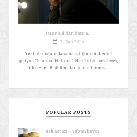
İstanbul’dan hatıra…
22 Şub 2026
Yeni bir dizinin daha hazırlığının haberleri
geliyor. “İstanbul Hatırası” Netflix için çekilecek,
ilk sezonu 8 bölüm olarak planlanmış....
POPULAR POSTS
aslı astarı – Yaban hayat.