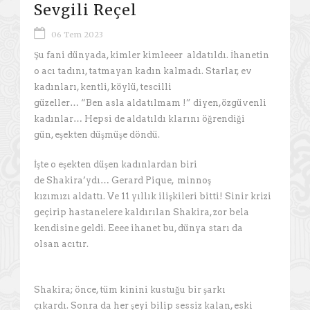
Sevgili Reçel
06 Tem 2023
Şu fani dünyada, kimler kimleeer aldatıldı. İhanetin
o acı tadını, tatmayan kadın kalmadı. Starlar, ev
kadınları, kentli, köylü, tescilli
güzeller… “Ben asla aldatılmam !” diyen,özgüvenli
kadınlar… Hepsi de aldatıldı klarını öğrendiği
gün, eşekten düşmüşe döndü.
İşte o eşekten düşen kadınlardan biri
de Shakira’ydı… Gerard Pique, minnoş
kızımızı aldattı. Ve 11 yıllık ilişkileri bitti! Sinir krizi
geçirip hastanelere kaldırılan Shakira, zor bela
kendisine geldi. Eeee ihanet bu, dünya starı da
olsan acıtır.
Shakira; önce, tüm kinini kustuğu bir şarkı
çıkardı. Sonra da her şeyi bilip sessiz kalan, eski