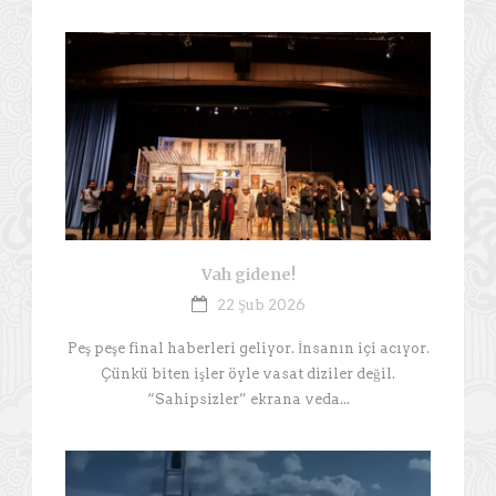
Vah gidene!
22 Şub 2026
Peş peşe final haberleri geliyor. İnsanın içi acıyor.
Çünkü biten işler öyle vasat diziler değil.
“Sahipsizler” ekrana veda...