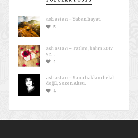
POPULAR POSTS
aslı astarı – Yaban hayat.
5
aslı astarı – Tatlım, balım 2017
ye…
4
aslı astarı – Sana hakkım helal
değil, Sezen Aksu.
4