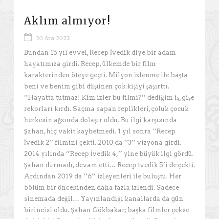
Aklım almıyor!
30 Ara 2022
Bundan 15 yıl evvel, Recep İvedik diye bir adam
hayatımıza girdi. Recep, ülkemde bir film
karakterinden öteye geçti. Milyon izlenme ile başta
beni ve benim gibi düşünen çok kişiyi şaşırttı.
‘’Hayatta tutmaz! Kim izler bu filmi?’’ dediğim iş, gişe
rekorları kırdı. Saçma sapan replikleri, çoluk çocuk
herkesin ağzında dolaşır oldu. Bu ilgi karşısında
Şahan, hiç vakit kaybetmedi. 1 yıl sonra ‘’Recep
İvedik 2’’ filmini çekti. 2010 da ‘’3’’ vizyona girdi.
2014 yılında ‘’Recep İvedik 4,’’ yine büyük ilgi gördü.
Şahan durmadı, devam etti… Recep İvedik 5’i de çekti.
Ardından 2019 da ‘’6’’ izleyenleri ile buluştu. Her
bölüm bir öncekinden daha fazla izlendi. Sadece
sinemada değil… Yayınlandığı kanallarda da gün
birincisi oldu. Şahan Gökbakar; başka filmler çekse