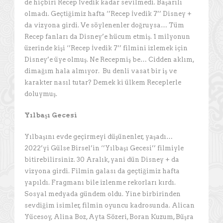
de hiçbiri Recep İvedik kadar sevilmedi. Başarılı
olmadı. Geçtiğimiz hafta ‘’Recep İvedik 7’’ Disney +
da vizyona girdi. Ve söylenenler doğruysa… Tüm
Recep fanları da Disney’e hücum etmiş. 1 milyonun
üzerinde kişi ‘’Recep İvedik 7’’ filmini izlemek için
Disney’e üye olmuş. Ne Recepmiş be… Cidden aklım,
dimağım hala almıyor. Bu denli vasat bir iş ve
karakter nasıl tutar? Demek ki ülkem Receplerle
doluymuş.
Yılbaşı Gecesi
Yılbaşını evde geçirmeyi düşünenler, yaşadı…
2022’yi Gülse Birsel’in ‘’Yılbaşı Gecesi’’ filmiyle
bitirebilirsiniz. 30 Aralık, yani dün Disney + da
vizyona girdi. Filmin galası da geçtiğimiz hafta
yapıldı. Fragmanı bile izlenme rekorları kırdı.
Sosyal medyada gündem oldu. Yine birbirinden
sevdiğim isimler, filmin oyuncu kadrosunda. Alican
Yücesoy, Alina Boz, Ayta Sözeri, Boran Kuzum, Büşra