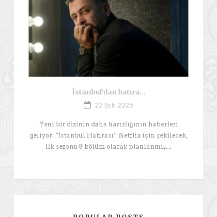
İstanbul’dan hatıra…
22 Şub 2026
Yeni bir dizinin daha hazırlığının haberleri
geliyor. “İstanbul Hatırası” Netflix için çekilecek,
ilk sezonu 8 bölüm olarak planlanmış....