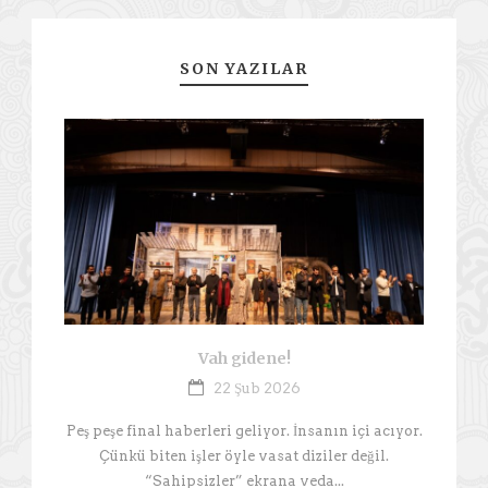
SON YAZILAR
Vah gidene!
22 Şub 2026
Peş peşe final haberleri geliyor. İnsanın içi acıyor.
Çünkü biten işler öyle vasat diziler değil.
“Sahipsizler” ekrana veda...