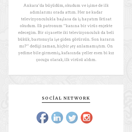
Ankara’da büyüdüm, okudum ve işime de ilk
adımlarımı orada attım. Her ne kadar
televizyonculukla başlasa da iş hayatım İktisat
okudum. İlk patronum ‘’kanına bir virüs enjekte
edeceğim. Bir siyasette iki televizyonculuk da beli
bükük, bastonuyla işe giden görürsün. Son kararın
mı?’’ dediği zaman, hiçbir şey anlamamıştım. On
yedime bile girmemiş, kafasında yeller esen bi kız
çocuğu olarak, ilk virüsü aldım.
SOCIAL NETWORK