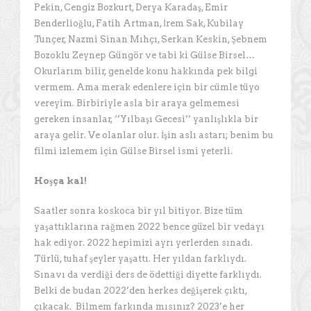
Pekin, Cengiz Bozkurt, Derya Karadaş, Emir
Benderlioğlu, Fatih Artman, İrem Sak, Kubilay
Tunçer, Nazmi Sinan Mıhçı, Serkan Keskin, Şebnem
Bozoklu Zeynep Güngör ve tabi ki Gülse Birsel…
Okurlarım bilir, genelde konu hakkında pek bilgi
vermem. Ama merak edenlere için bir cümle tüyo
vereyim. Birbiriyle asla bir araya gelmemesi
gereken insanlar, ‘’Yılbaşı Gecesi’’ yanlışlıkla bir
araya gelir. Ve olanlar olur. İşin aslı astarı; benim bu
filmi izlemem için Gülse Birsel ismi yeterli.
Hoşça kal!
Saatler sonra koskoca bir yıl bitiyor. Bize tüm
yaşattıklarına rağmen 2022 bence güzel bir vedayı
hak ediyor. 2022 hepimizi ayrı yerlerden sınadı.
Türlü, tuhaf şeyler yaşattı. Her yıldan farklıydı.
Sınavı da verdiği ders de ödettiği diyette farklıydı.
Belki de budan 2022’den herkes değişerek çıktı,
çıkacak. Bilmem farkında mısınız? 2023’e her