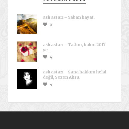
aslı astarı – Yaban hayat.
5
aslı astarı – Tatlım, balım 2017
ye…
4
aslı astarı – Sana hakkım helal
değil, Sezen Aksu.
4