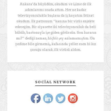
Ankara’da büyüdüm, okudum ve işime de ilk
adımlarımı orada attım. Her ne kadar
televizyonculukla başlasa da iş hayatım İktisat
okudum. İlk patronum ‘’kanına bir virüs enjekte
edeceğim. Bir siyasette iki televizyonculuk da beli
bükük, bastonuyla işe giden görürsün. Son kararın
mı?’’ dediği zaman, hiçbir şey anlamamıştım. On
yedime bile girmemiş, kafasında yeller esen bi kız
çocuğu olarak, ilk virüsü aldım.
SOCIAL NETWORK