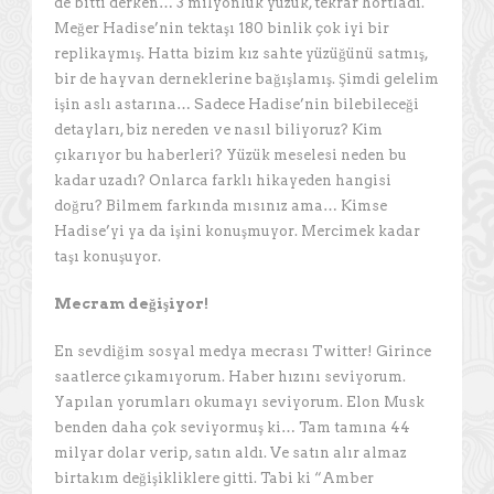
de bitti derken… 3 milyonluk yüzük, tekrar hortladı.
Meğer Hadise’nin tektaşı 180 binlik çok iyi bir
replikaymış. Hatta bizim kız sahte yüzüğünü satmış,
bir de hayvan derneklerine bağışlamış. Şimdi gelelim
işin aslı astarına… Sadece Hadise’nin bilebileceği
detayları, biz nereden ve nasıl biliyoruz? Kim
çıkarıyor bu haberleri? Yüzük meselesi neden bu
kadar uzadı? Onlarca farklı hikayeden hangisi
doğru? Bilmem farkında mısınız ama… Kimse
Hadise’yi ya da işini konuşmuyor. Mercimek kadar
taşı konuşuyor.
Mecram değişiyor!
En sevdiğim sosyal medya mecrası Twitter! Girince
saatlerce çıkamıyorum. Haber hızını seviyorum.
Yapılan yorumları okumayı seviyorum. Elon Musk
benden daha çok seviyormuş ki… Tam tamına 44
milyar dolar verip, satın aldı. Ve satın alır almaz
birtakım değişikliklere gitti. Tabi ki “Amber