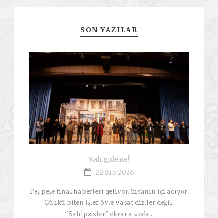
SON YAZILAR
Vah gidene!
22 Şub 2026
Peş peşe final haberleri geliyor. İnsanın içi acıyor.
Çünkü biten işler öyle vasat diziler değil.
“Sahipsizler” ekrana veda...