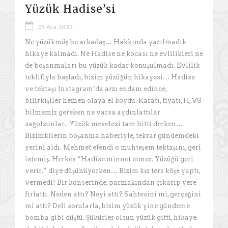
Yüzük Hadise’si
29 Ara 2022
Ne yüzükmüş be arkadaş… Hakkında yazılmadık
hikaye kalmadı. Ne Hadise ne kocası ne evlilikleri ne
de boşanmaları bu yüzük kadar konuşulmadı. Evlilik
teklifiyle başladı, bizim yüzüğün hikayesi… Hadise
ve tektaşı Instagram’da arzı endam edince,
bilirkişiler hemen olaya el koydu. Karatı, fiyatı, H, VS
bilmemiz gereken ne varsa aydınlattılar
sağolsunlar. Yüzük meselesi tam bitti derken…
Bizimkilerin boşanma haberiyle, tekrar gündemdeki
yerini aldı. Mehmet efendi o muhteşem tektaşını, geri
istemiş. Herkes “Hadise minnet etmez. Yüzüğü geri
verir.” diye düşünüyorken… Bizim kız ters köşe yaptı,
vermedi! Bir konserinde, parmağından çıkarıp yere
fırlattı. Neden attı? Neyi attı? Sahtesini mi, gerçeğini
mi attı? Deli sorularla, bizim yüzük yine gündeme
bomba gibi düştü. Şükürler olsun yüzük gitti, hikaye