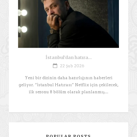
İstanbul’dan hatıra…
22 Şub 2026
Yeni bir dizinin daha hazırlığının haberleri
geliyor. “İstanbul Hatırası” Netflix için çekilecek,
ilk sezonu 8 bölüm olarak planlanmış....
POPULAR POSTS