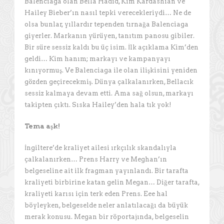
Balenciaga olan Bella Hadid, Kim Kardashian ve
Hailey Bieber’ın nasıl tepki verecekleriydi… Ne de
olsa bunlar, yıllardır tependen tırnağa Balenciaga
giyerler. Markanın yürüyen, tanıtım panosu gibiler.
Bir süre sessiz kaldı bu üç isim. İlk açıklama Kim’den
geldi… Kim hanım; markayı ve kampanyayı
kınıyormuş. Ve Balenciaga ile olan ilişkisini yeniden
gözden geçirecekmiş. Dünya çalkalanırken, Bellacık
sessiz kalmaya devam etti. Ama sağ olsun, markayı
takipten çıktı. Sıska Hailey’den hala tık yok!
Tema aşk!
İngiltere’de kraliyet ailesi ırkçılık skandalıyla
çalkalanırken… Prens Harry ve Meghan’ın
belgeseline ait ilk fragman yayınlandı. Bir tarafta
kraliyeti birbirine katan gelin Megan… Diğer tarafta,
kraliyeti karısı için terk eden Prens. Eee hal
böyleyken, belgeselde neler anlatılacağı da büyük
merak konusu. Megan bir röportajında, belgeselin