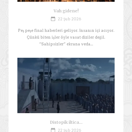
Vah gidene!
22 Şub 2026
Peş peşe final haberleri geliyor. İnsanın içi acıyor.
Çünkü biten işler öyle vasat diziler değil.
“Sahipsizler” ekrana veda...
Distopik iltica…
22 Şub 2026