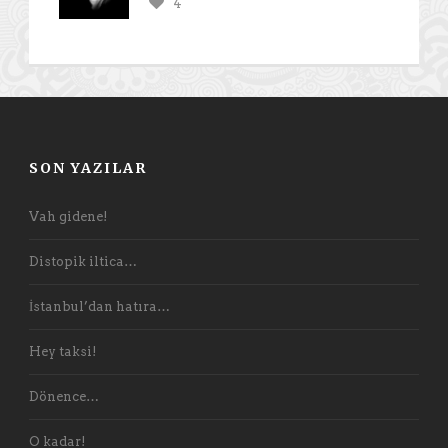
4
SON YAZILAR
Vah gidene!
Distopik iltica…
İstanbul’dan hatıra…
Hey taksi!
Dönence…
O kadar!