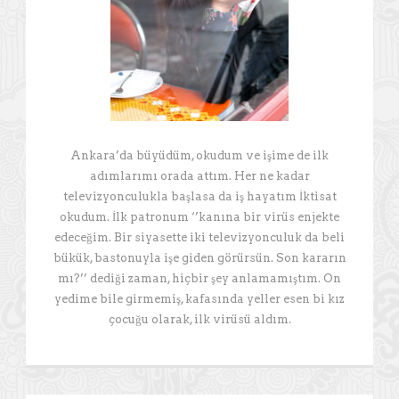
Ankara’da büyüdüm, okudum ve işime de ilk
adımlarımı orada attım. Her ne kadar
televizyonculukla başlasa da iş hayatım İktisat
okudum. İlk patronum ‘’kanına bir virüs enjekte
edeceğim. Bir siyasette iki televizyonculuk da beli
bükük, bastonuyla işe giden görürsün. Son kararın
mı?’’ dediği zaman, hiçbir şey anlamamıştım. On
yedime bile girmemiş, kafasında yeller esen bi kız
çocuğu olarak, ilk virüsü aldım.