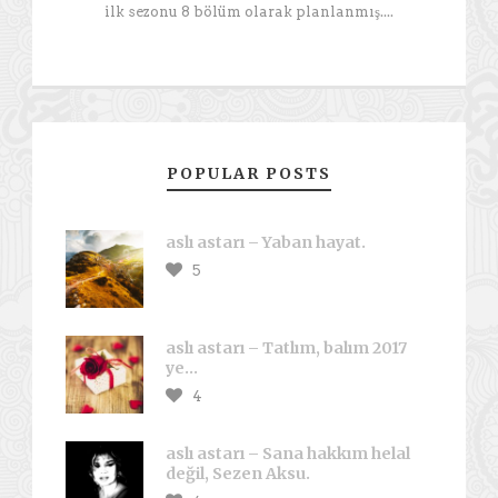
ilk sezonu 8 bölüm olarak planlanmış....
POPULAR POSTS
aslı astarı – Yaban hayat.
5
aslı astarı – Tatlım, balım 2017
ye…
4
aslı astarı – Sana hakkım helal
değil, Sezen Aksu.