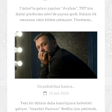
7 Şubat’ta galası yapılan “Asylum”, TRT’nin
dijital platformu tabii’de yayına girdi. Dizinin ilk
sezonunu sekiz bölüm çekmişler. Yönetmen...
İstanbul’dan hatıra…
22 Şub 2026
Yeni bir dizinin daha hazırlığının haberleri
geliyor. “İstanbul Hatırası” Netflix için çekilecek,