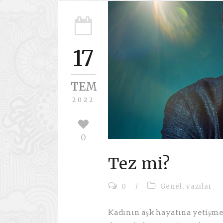
17
TEM
2022
0
Tez mi?
0
/
Genel
,
yazılar
Kadının aşk hayatına yetişme