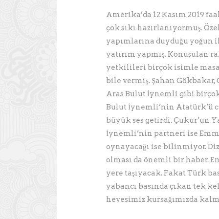
Amerika’da 12 Kasım 2019 faal
çok sıkı hazırlanıyormuş. Öz
yapımlarına duyduğu yoğun ilg
yatırım yapmış. Konuşulan ra
yetkilileri birçok isimle mas
bile vermiş. Şahan Gökbakar, 
Aras Bulut İynemli gibi birço
Bulut İynemli’nin Atatürk’ü 
büyük ses getirdi. Çukur’un 
İynemli’nin partneri ise Em
oynayacağı ise bilinmiyor. D
olması da önemli bir haber. 
yere taşıyacak. Fakat Türk ba
yabancı basında çıkan tek k
hevesimiz kursağımızda kal