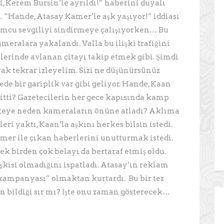
, Kerem Bursin’le ayrıldı!” haberini duyalı
 “Hande, Atasay Kamer’le aşk yaşıyor!” iddiası
mcu sevgiliyi sindirmeye çalışıyorken… Bu
ameralara yakalandı. Valla bu ilişki trafiğini
lerinde avlanan çitayı takip etmek gibi. Şimdi
rak tekrar izleyelim. Sizi ne düşünürsünüz
 bir gariplik var gibi geliyor. Hande, Kaan
itti? Gazetecilerin her gece kapısında kamp
steye neden kameraların önüne atladı? Aklıma
ri yaktı, Kaan’la aşkını herkes bilsin istedi.
amer ile çıkan haberlerini unutturmak istedi.
erek birden çok belayı da bertaraf etmiş oldu.
lişkisi olmadığını ispatladı. Atasay’ın reklam
ampanyası” olmaktan kurtardı. Bu bir tez
n bildiği sır mı? İşte onu zaman gösterecek…