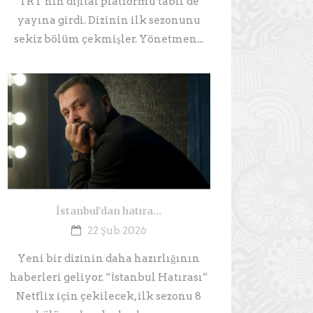
TRT’nin dijital platformu tabii’de
yayına girdi. Dizinin ilk sezonunu
sekiz bölüm çekmişler. Yönetmen...
İstanbul’dan hatıra…
22 Şub 2026
Yeni bir dizinin daha hazırlığının
haberleri geliyor. “İstanbul Hatırası”
Netflix için çekilecek, ilk sezonu 8