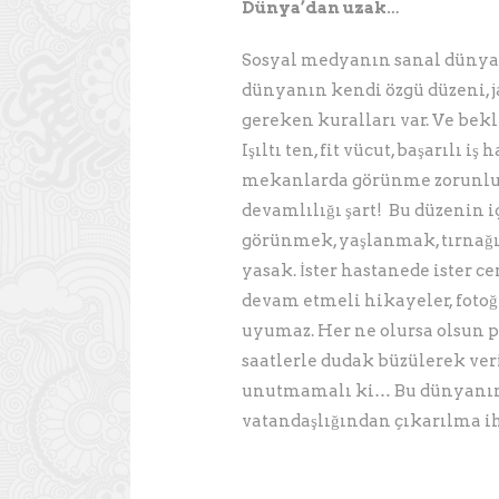
Dünya’dan uzak…
Sosyal medyanın sanal dünyası,
dünyanın kendi özgü düzeni, 
gereken kuralları var. Ve bek
Işıltı ten, fit vücut, başarılı i
mekanlarda görünme zorunlul
devamlılığı şart! Bu düzenin iç
görünmek, yaşlanmak, tırnağın
yasak. İster hastanede ister c
devam etmeli hikayeler, fotoğ
uyumaz. Her ne olursa olsun 
saatlerle dudak büzülerek ve
unutmamalı ki… Bu dünyanın 
vatandaşlığından çıkarılma ih