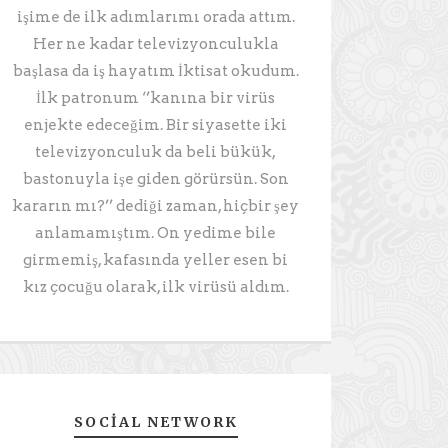
işime de ilk adımlarımı orada attım.
Her ne kadar televizyonculukla
başlasa da iş hayatım İktisat okudum.
İlk patronum ‘’kanına bir virüs
enjekte edeceğim. Bir siyasette iki
televizyonculuk da beli bükük,
bastonuyla işe giden görürsün. Son
kararın mı?’’ dediği zaman, hiçbir şey
anlamamıştım. On yedime bile
girmemiş, kafasında yeller esen bi
kız çocuğu olarak, ilk virüsü aldım.
SOCIAL NETWORK