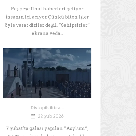
Peş peşe final haberleri geliyor.
İnsanın içi acıyor. Çünkü biten işler
öyle vasat diziler değil. “Sahipsizler”
ekrana veda...
Distopik iltica…
22 Şub 2026
7 Şubat’ta galası yapılan “Asylum”,