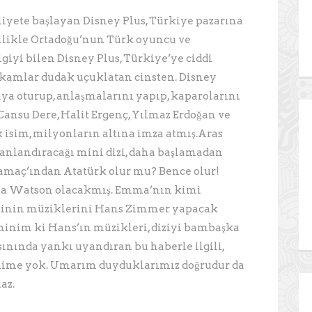
iyete başlayan Disney Plus, Türkiye pazarına
ellikle Ortadoğu’nun Türk oyuncu ve
iyi bilen Disney Plus, Türkiye’ye ciddi
kamlar dudak uçuklatan cinsten. Disney
aya oturup, anlaşmalarını yapıp, kaparolarını
Cansu Dere, Halit Ergenç, Yılmaz Erdoğan ve
k isim, milyonların altına imza atmış.Aras
canlandıracağı mini dizi, daha başlamadan
Yamaç’ından Atatürk olur mu? Bence olur!
ma Watson olacakmış. Emma’nın kimi
izinin müziklerini Hans Zimmer yapacak
Eminim ki Hans’ın müzikleri, diziyi bambaşka
sınında yankı uyandıran bu haberle ilgili,
elime yok. Umarım duyduklarımız doğrudur da
maz.