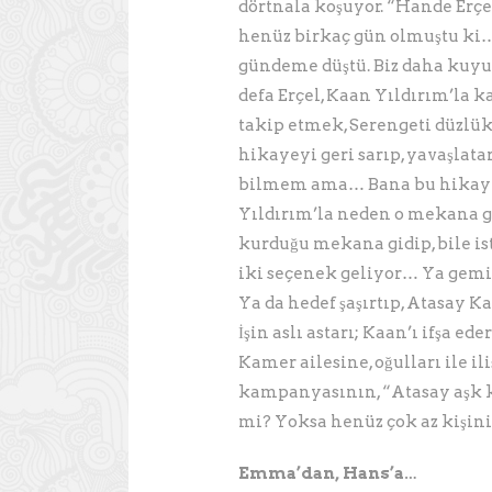
dörtnala koşuyor. “Hande Erçel
henüz birkaç gün olmuştu ki…
gündeme düştü. Biz daha kuyu
defa Erçel, Kaan Yıldırım’la k
takip etmek, Serengeti düzlük
hikayeyi geri sarıp, yavaşlata
bilmem ama… Bana bu hikayede
Yıldırım’la neden o mekana g
kurduğu mekana gidip, bile i
iki seçenek geliyor… Ya gemile
Ya da hedef şaşırtıp, Atasay K
İşin aslı astarı; Kaan’ı ifşa ed
Kamer ailesine, oğulları ile i
kampanyasının, “Atasay aşk k
mi? Yoksa henüz çok az kişini
Emma’dan, Hans’a…