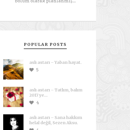
bölüm olarak planlanmış....
POPULAR POSTS
aslı astarı – Yaban hayat.
5
aslı astarı – Tatlım, balım
2017 ye…
4
aslı astarı – Sana hakkım
helal değil, Sezen Aksu.