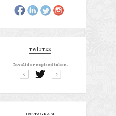
TWITTER
Invalid or expired token.
INSTAGRAM