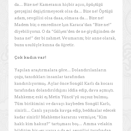
da… Bize ne! Kameranın hiçbir açısı, öpüştüğü
gerçeğini değiştirmeyecek olsa da… Bize ne! Öptüğü
adam, sevgilisi olsa daaa, olmasa da… Bize ne!
Madem biz; o emredince Işın Karaca’dan “Bize ne!”
diyebiliyoruz. O da “Gülşen’den de ne giydiğinden de
bana ne!” der bi zahmet. Ve umarım; bir anne olarak,
bunu usulüyle kızına da öğretir.
Çok kadın var!
Yapılan araştırmalara göre… Dolandırılanların
çoğu, tanıdıkları insanlar tarafından
kandırılıyormuş. Aylar önce Songül Karlı da kocası
tarafından dolandırıldığını iddia edip, dava açmıştı.
Mahkeme; eski eş Metin Yüncü’yü suçsuz bulmuş.
Tüm birikimini ve davayı kaybeden Songül Karlı,
sinirli… Canlı yayında kavga edip, beddualar edecek
kadar sinirli! Mahkeme kararını vermişse, “Kim
haklı kim haksız?” tartışması boş… Amma velakin
bildiğim bir şey varsa o da eşi, sevgilisi tarafından