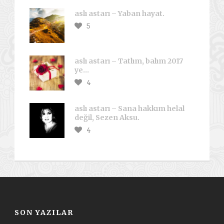
aslı astarı – Yaban hayat.
5
aslı astarı – Tatlım, balım 2017
ye…
4
aslı astarı – Sana hakkım helal
değil, Sezen Aksu.
4
SON YAZILAR