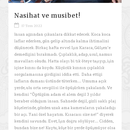
Nasihat ve musibet!
17 Tem 2022
İnsan ağzından çıkanlara dikkat edecek. Koca koca
laflar ederken, gün gelip altında kalma ihtimalini
düşünecek. Birkaç hafta evvel Işın Karaca, Gülşen’e
demediğini bırakmadı. Çıplaklık, adap, usul, namus
mavalları okudu. Hatta olayı bi tık öteye taşıyıp, işin
içine kızını da koydu. Küçücük kızının çıplaklık
sorgulamasına girdiğini iddia etti. Daha ettiği
lafların dumanı üstünde tüterken… Umuma açık
yerde, ulu orta sevgilisi ile öpüşürken yakalandı. Ve
kendini “Öptüğüm adam el alem değil 3 yıldır
beraber olduğum insan. Sahnede değil, gizli saklı plaj
köşelerinde, gözden uzak ama kameraların yakaladığı
bir açı. Yani özel hayatım. Kısacası size ne!” diyerek
kendini savundu. Evet, Işın doğru söylüyor… Cidden,
bundan bize ne! Kuytu, köşe bir yerde öpüşmüyor olsa