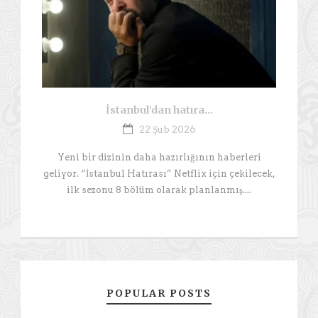
İstanbul’dan hatıra…
22 Şub 2026
Yeni bir dizinin daha hazırlığının haberleri
geliyor. “İstanbul Hatırası” Netflix için çekilecek,
ilk sezonu 8 bölüm olarak planlanmış....
POPULAR POSTS