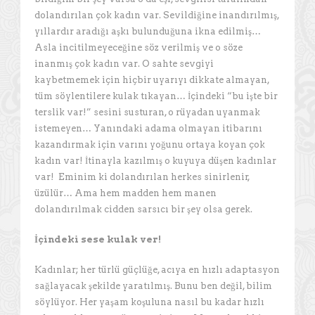
dolandırılan çok kadın var. Sevildiğine inandırılmış,
yıllardır aradığı aşkı bulunduğuna ikna edilmiş…
Asla incitilmeyeceğine söz verilmiş ve o söze
inanmış çok kadın var. O sahte sevgiyi
kaybetmemek için hiçbir uyarıyı dikkate almayan,
tüm söylentilere kulak tıkayan… İçindeki “bu işte bir
terslik var!” sesini susturan, o rüyadan uyanmak
istemeyen… Yanındaki adama olmayan itibarını
kazandırmak için varını yoğunu ortaya koyan çok
kadın var! İtinayla kazılmış o kuyuya düşen kadınlar
var! Eminim ki dolandırılan herkes sinirlenir,
üzülür… Ama hem madden hem manen
dolandırılmak cidden sarsıcı bir şey olsa gerek.
İçindeki sese kulak ver!
Kadınlar; her türlü güçlüğe, acıya en hızlı adaptasyon
sağlayacak şekilde yaratılmış. Bunu ben değil, bilim
söylüyor. Her yaşam koşuluna nasıl bu kadar hızlı