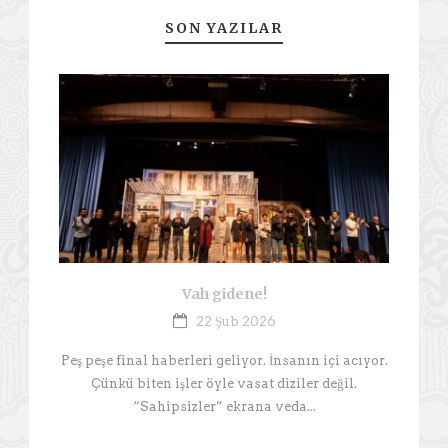
SON YAZILAR
Vah gidene!
22 Şub 2026
Peş peşe final haberleri geliyor. İnsanın içi acıyor.
Çünkü biten işler öyle vasat diziler değil.
“Sahipsizler” ekrana veda...