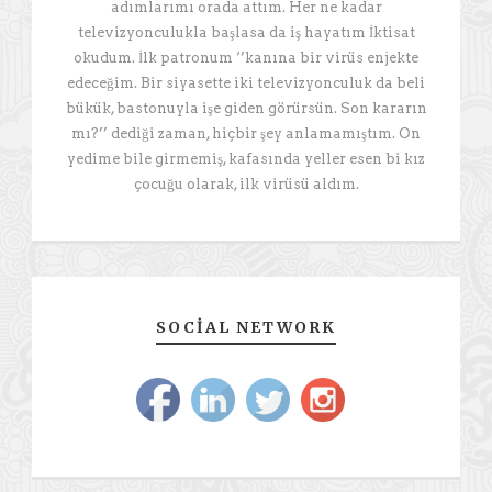
adımlarımı orada attım. Her ne kadar
televizyonculukla başlasa da iş hayatım İktisat
okudum. İlk patronum ‘’kanına bir virüs enjekte
edeceğim. Bir siyasette iki televizyonculuk da beli
bükük, bastonuyla işe giden görürsün. Son kararın
mı?’’ dediği zaman, hiçbir şey anlamamıştım. On
yedime bile girmemiş, kafasında yeller esen bi kız
çocuğu olarak, ilk virüsü aldım.
SOCIAL NETWORK