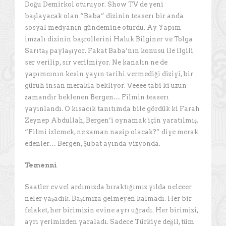
Doğu Demirkol oturuyor. Show TV de yeni
başlayacak olan “Baba” dizinin teaserı bir anda
sosyal medyanın gündemine oturdu. Ay Yapım
imzalı dizinin başrollerini Haluk Bilginer ve Tolga
Sarıtaş paylaşıyor. Fakat Baba’nın konusu ile ilgili
ser verilip, sır verilmiyor. Ne kanalın ne de
yapımcının kesin yayın tarihi vermediği diziyi, bir
güruh insan merakla bekliyor. Veeee tabi ki uzun
zamandır beklenen Bergen… Filmin teaserı
yayınlandı. O kısacık tanıtımda bile gördük ki Farah
Zeynep Abdullah, Bergen’i oynamak için yaratılmış.
“Filmi izlemek, ne zaman nasip olacak?” diye merak
edenler… Bergen, Şubat ayında vizyonda.
Temenni
Saatler evvel ardımızda bıraktığımız yılda neleeer
neler yaşadık. Başımıza gelmeyen kalmadı. Her bir
felaket, her birimizin evine ayrı uğradı. Her birimizi,
ayrı yerimizden yaraladı. Sadece Türkiye değil, tüm