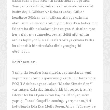
bakmadan başka kadının kollarında soluğu aldı.
Tanıyanlar iyi bilir, Gülşah kanını yerde bırakacak
kadın değil. Gökhan ve Deha arkadaş! Gülşah
kendince Gökhan’dan intikam almaya çalışmış
olabilir mi? Bence olabilir. Şimdilik çıkan haberi her
iki tarafta dibine kadar inkar ediyor. Aldatılan eşse;
her vefalı eş ve anneden beklenildiği gibi eşinin
ardını topluyor. İşin aslı astarı ortaya çıkana kadar,
bu skandalı bir süre daha dinleyeceğiz gibi
görünüyor.
Beklenenler…
Yeni yılla beraber kanallarda, yapımcılarda yeni
yapımlarını bir bir görücüye çıkardı. Bunlardan biri
FOX TV de başlayacak olan “Maske Kimsin Sen?”
yarışması. Kafa dağıtmak, farklı bir şeyler izlemek
isteyenler bu akşam ekran başına. Medyapım’ın
yaptığı, Tansel Öngel’in sunduğu yarışmanın, jüri
koltuğunda Eda Ece, Melis Sezen, Alican Yücesoy ve