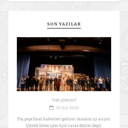
SON YAZILAR
Vah gidene!
22 Şub 2026
Peş peşe final haberleri geliyor. İnsanın içi acıyor.
Çünkü biten işler öyle vasat diziler değil.