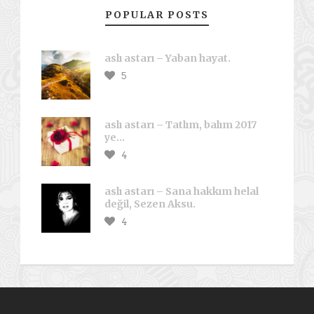
POPULAR POSTS
aslı astarı – Yaban hayat.
5
aslı astarı – Tatlım, balım 2017
ye…
4
aslı astarı – Sana hakkım helal
değil, Sezen Aksu.
4