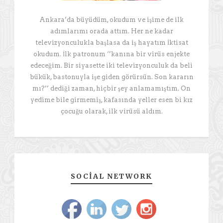
Ankara’da büyüdüm, okudum ve işime de ilk
adımlarımı orada attım. Her ne kadar
televizyonculukla başlasa da iş hayatım İktisat
okudum. İlk patronum ‘’kanına bir virüs enjekte
edeceğim. Bir siyasette iki televizyonculuk da beli
bükük, bastonuyla işe giden görürsün. Son kararın
mı?’’ dediği zaman, hiçbir şey anlamamıştım. On
yedime bile girmemiş, kafasında yeller esen bi kız
çocuğu olarak, ilk virüsü aldım.
SOCIAL NETWORK