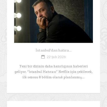
İstanbul’dan hatıra…
22 Şub 2026
Yeni bir dizinin daha hazırlığının haberleri
geliyor. “İstanbul Hatırası” Netflix için çekilecek,
ilk sezonu 8 bölüm olarak planlanmış....