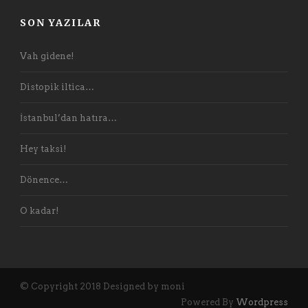
SON YAZILAR
Vah gidene!
Distopik iltica…
İstanbul’dan hatıra…
Hey taksi!
Dönence…
O kadar!
© Copyright 2018 Designed by moni
Powered By
Wordpress