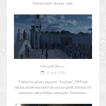
“Sahipsizler” ekrana veda...
Distopik iltica…
22 Şub 2026
7 Şubat’ta galası yapılan “Asylum”, TRT’nin
dijital platformu tabii’de yayına girdi. Dizinin ilk
sezonunu sekiz bölüm çekmişler. Yönetmen...