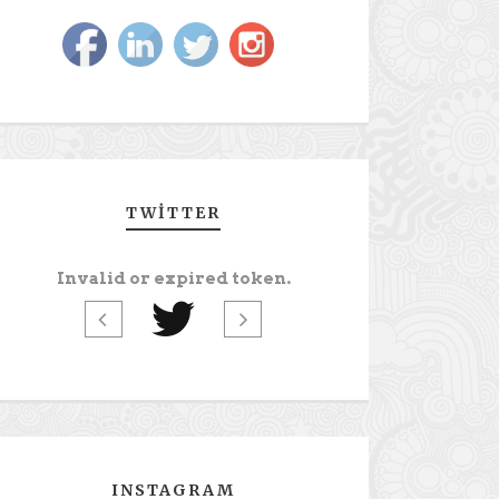
TWITTER
Invalid or expired token.
INSTAGRAM