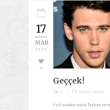
17
MAR
2022
0
Geççek!
0
/
Genel
,
yazılar
5 yıl aradan sonra Tarkan sev