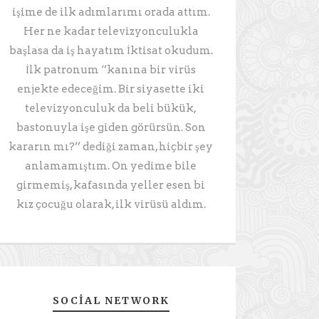
işime de ilk adımlarımı orada attım.
Her ne kadar televizyonculukla
başlasa da iş hayatım İktisat okudum.
İlk patronum ‘’kanına bir virüs
enjekte edeceğim. Bir siyasette iki
televizyonculuk da beli bükük,
bastonuyla işe giden görürsün. Son
kararın mı?’’ dediği zaman, hiçbir şey
anlamamıştım. On yedime bile
girmemiş, kafasında yeller esen bi
kız çocuğu olarak, ilk virüsü aldım.
SOCIAL NETWORK