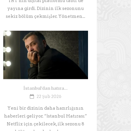
TRT’nin dijital platformu tabii’de
yayına girdi. Dizinin ilk sezonunu
sekiz bölüm çekmişler. Yönetmen...
İstanbul’dan hatıra…
22 Şub 2026
Yeni bir dizinin daha hazırlığının
haberleri geliyor. “İstanbul Hatırası”
Netflix için çekilecek, ilk sezonu 8