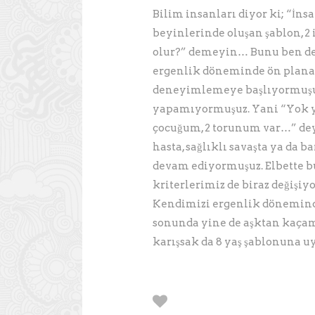
Bilim insanları diyor ki; “İns
beyinlerinde oluşan şablon, 2 
olur?” demeyin… Bunu ben değ
ergenlik döneminde ön plana ç
deneyimlemeye başlıyormuşuz
yapamıyormuşuz. Yani “Yok y
çocuğum, 2 torunum var…” dey
hasta, sağlıklı savaşta ya da 
devam ediyormuşuz. Elbette b
kriterlerimiz de biraz değişi
Kendimizi ergenlik dönemind
sonunda yine de aşktan kaçamı
karışsak da 8 yaş şablonuna u