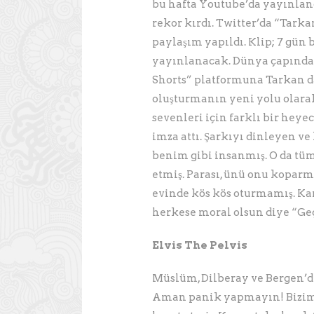
bu hafta Youtube’da yayınland
rekor kırdı. Twitter’da “Tarka
paylaşım yapıldı. Klip; 7 gü
yayınlanacak. Dünya çapında 
Shorts” platformuna Tarkan da
oluşturmanın yeni yolu olara
sevenleri için farklı bir heye
imza attı. Şarkıyı dinleyen ve
benim gibi insanmış. O da tüm
etmiş. Parası, ünü onu kopar
evinde kös kös oturmamış. K
herkese moral olsun diye “G
Elvis The Pelvis
Müslüm, Dilberay ve Bergen’den
Aman panik yapmayın! Bizimk