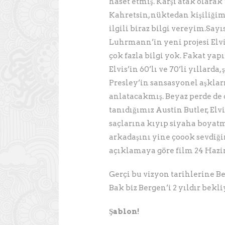
haset etmiş. Karşı atak olarak 
Kahretsin, nüktedan kişiliğim 
ilgili biraz bilgi vereyim.Say
Luhrmann’in yeni projesi Elvis
çok fazla bilgi yok. Fakat ya
Elvis’in 60’lı ve 70’li yıllard
Presley’in sansasyonel aşkları
anlatacakmış. Beyaz perde de 
tanıdığımız Austin Butler, Elv
saçlarına kıyıp siyaha boyatm
arkadaşını yine çoook sevdi
açıklamaya göre film 24 Hazi
Gerçi bu vizyon tarihlerine 
Bak biz Bergen’i 2 yıldır bekl
Şablon!