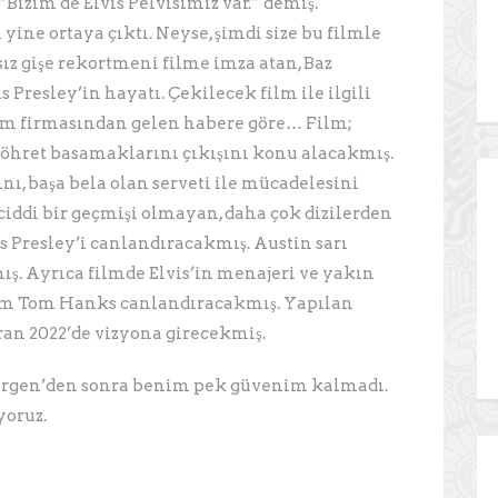
“Bizim de Elvis Pelvisimiz var.” demiş.
yine ortaya çıktı. Neyse, şimdi size bu filmle
ısız gişe rekortmeni filme imza atan, Baz
 Presley’in hayatı. Çekilecek film ile ilgili
pım firmasından gelen habere göre… Film;
a, şöhret basamaklarını çıkışını konu alacakmış.
nı, başa bela olan serveti ile mücadelesini
ciddi bir geçmişi olmayan, daha çok dizilerden
is Presley’i canlandıracakmış. Austin sarı
ış. Ayrıca filmde Elvis’in menajeri ve yakın
ğim Tom Hanks canlandıracakmış. Yapılan
ran 2022’de vizyona girecekmiş.
Bergen’den sonra benim pek güvenim kalmadı.
iyoruz.