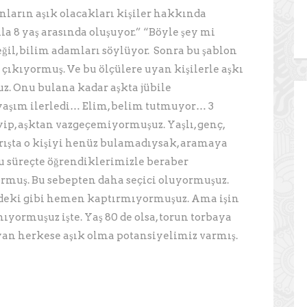
anların aşık olacakları kişiler hakkında
ila 8 yaş arasında oluşuyor.” “Böyle şey mi
il, bilim adamları söylüyor. Sonra bu şablon
ıkıyormuş. Ve bu ölçülere uyan kişilerle aşkı
. Onu bulana kadar aşkta jübile
aşım ilerledi… Elim, belim tutmuyor… 3
ip, aşktan vazgeçemiyormuşuz. Yaşlı, genç,
barışta o kişiyi henüz bulamadıysak, aramaya
u süreçte öğrendiklerimizle beraber
yormuş. Bu sebepten daha seçici oluyormuşuz.
eki gibi hemen kaptırmıyormuşuz. Ama işin
yormuşuz işte. Yaş 80 de olsa, torun torbaya
yan herkese aşık olma potansiyelimiz varmış.