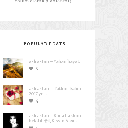
bölüm olarak planlanmış....
POPULAR POSTS
aslı astarı – Yaban hayat.
5
aslı astarı – Tatlım, balım
2017 ye…
4
aslı astarı – Sana hakkım
helal değil, Sezen Aksu.