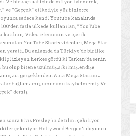
ı. Ve birkaç saat içinde milyon izlenerek,
n” ve “Geççek” etiketiyle yüz binlerce
n boyunca sadece kendi Youtube kanalında
100’den fazla ülkede kullanılan, “YouTube
 katılmış. Video izlemenin ve içerik
k sunulan YouTube Shorts videoları, Mega Star
can yarattı. Bu anlamda da Türkiye’de bir ilke
 klipi izleyen herkes gördü ki Tarkan’da senin
 bu olup bitene üzülmüş, sıkılmış, endişe
mamış acı gerçeklerden. Ama Mega Starımız
aralar bağlamamış, umudunu kaybetmemiş. Ve
eççek” demiş.
 sonra Elvis Presley’in de filmi çekiliyor.
iler çekmiyor. Hollywood Bergen’i duyunca