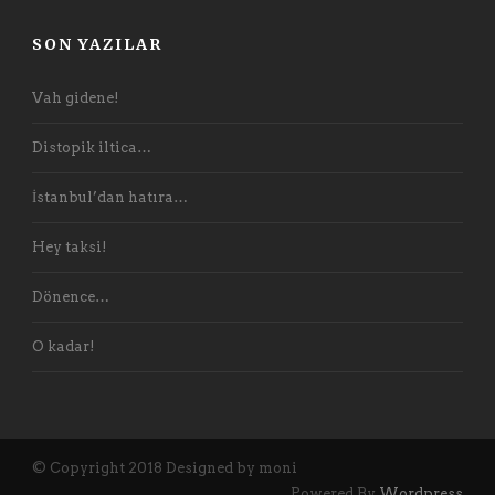
SON YAZILAR
Vah gidene!
Distopik iltica…
İstanbul’dan hatıra…
Hey taksi!
Dönence…
O kadar!
© Copyright 2018 Designed by moni
Powered By
Wordpress