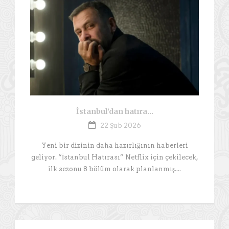
İstanbul’dan hatıra…
22 Şub 2026
Yeni bir dizinin daha hazırlığının haberleri
geliyor. “İstanbul Hatırası” Netflix için çekilecek,
ilk sezonu 8 bölüm olarak planlanmış....