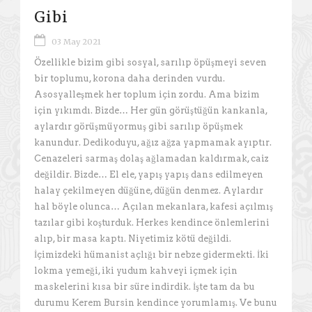
Gibi
03 May 2021
Özellikle bizim gibi sosyal, sarılıp öpüşmeyi seven
bir toplumu, korona daha derinden vurdu.
Asosyalleşmek her toplum için zordu. Ama bizim
için yıkımdı. Bizde… Her gün görüştüğün kankanla,
aylardır görüşmüyormuş gibi sarılıp öpüşmek
kanundur. Dedikoduyu, ağız ağza yapmamak ayıptır.
Cenazeleri sarmaş dolaş ağlamadan kaldırmak, caiz
değildir. Bizde… El ele, yapış yapış dans edilmeyen
halay çekilmeyen düğüne, düğün denmez. Aylardır
hal böyle olunca… Açılan mekanlara, kafesi açılmış
tazılar gibi koşturduk. Herkes kendince önlemlerini
alıp, bir masa kaptı. Niyetimiz kötü değildi.
İçimizdeki hümanist açlığı bir nebze gidermekti. İki
lokma yemeği, iki yudum kahveyi içmek için
maskelerini kısa bir süre indirdik. İşte tam da bu
durumu Kerem Bursin kendince yorumlamış. Ve bunu