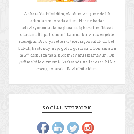
Ankara’da büyüdüm, okudum ve işime de ilk
adımlarımı orada attım. Her ne kadar
televizyonculukla başlasa da iş hayatım İktisat
okudum. İlk patronum ‘’kanına bir virüs enjekte
edeceğim. Bir siyasette iki televizyonculuk da beli
bükük, bastonuyla işe giden görürsün. Son kararın
mı?’’ dediği zaman, hiçbir şey anlamamıştım. On
yedime bile girmemiş, kafasında yeller esen bi kız
çocuğu olarak, ilk virüsü aldım.
SOCIAL NETWORK