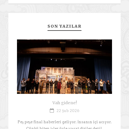
SON YAZILAR
Vah gidene!
22 Şub 2026
Peş peşe final haberleri geliyor. İnsanın içi acıyor.
Çünkü biten işler öyle vasat diziler değil.