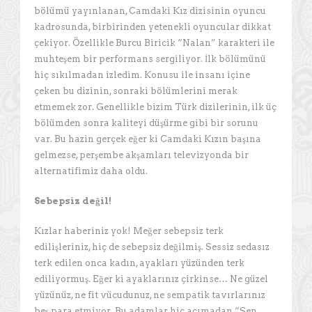
bölümü yayınlanan, Camdaki Kız dizisinin oyuncu
kadrosunda, birbirinden yetenekli oyuncular dikkat
çekiyor. Özellikle Burcu Biricik “Nalan” karakteri ile
muhteşem bir performans sergiliyor. İlk bölümünü
hiç sıkılmadan izledim. Konusu ile insanı içine
çeken bu dizinin, sonraki bölümlerini merak
etmemek zor. Genellikle bizim Türk dizilerinin, ilk üç
bölümden sonra kaliteyi düşürme gibi bir sorunu
var. Bu hazin gerçek eğer ki Camdaki Kızın başına
gelmezse, perşembe akşamları televizyonda bir
alternatifimiz daha oldu.
Sebepsiz değil!
Kızlar haberiniz yok! Meğer sebepsiz terk
edilişleriniz, hiç de sebepsiz değilmiş. Sessiz sedasız
terk edilen onca kadın, ayakları yüzünden terk
ediliyormuş. Eğer ki ayaklarınız çirkinse… Ne güzel
yüzünüz, ne fit vücudunuz, ne sempatik tavırlarınız
beş para etmiyor. Bu adamlar hiç acımadan “Sen