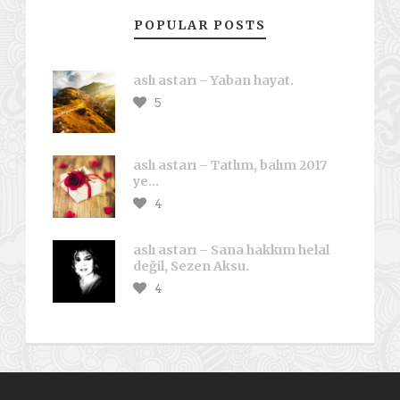
POPULAR POSTS
aslı astarı – Yaban hayat.
5
aslı astarı – Tatlım, balım 2017
ye…
4
aslı astarı – Sana hakkım helal
değil, Sezen Aksu.
4