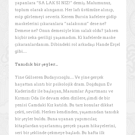
yapanlara “SA LAK SI NIZ!” demiş. Malumunuz,
toplum olarak alınganız. Her lafı üstümüze alınıp,
esip gürlemeyi severiz. Kerem Bursin kafelere gidip
maskelerini çıkaranlara “salaksınız” dese ne?
Demese ne? Onun demesiyle kim salak oldu? Şahsen
hiçbir zeka geriliği yaşamadım. Ki kafelerde maske
çıkaranlardanım. Dibindeki rol arkadaşı Hande Erçel
gibi…
Tanıdık bir şeyler…
Yine Gülseren Budayıcıoğlu… Ve yine gerçek
hayattan alıntı bir psikolojik dram. Doğduğun Ev
Kaderindir ile başlayan, Masumlar Apartmanı ve
Kırmızı Oda ile devam eden dizilere, şimdi de bir
yenisi Camdaki Kız katıldı. Bu tarz konular dikkat
çekti, sevildi. Herkes kendinden, yaşamından tanıdık
bir şeyler buldu. Buna uyanan yapımcılar,
kitaplardan uyarlanmış gerçek yaşam hikayelerini,
seri bir şeklinde çekmeye başladı. Bu hafta ilk