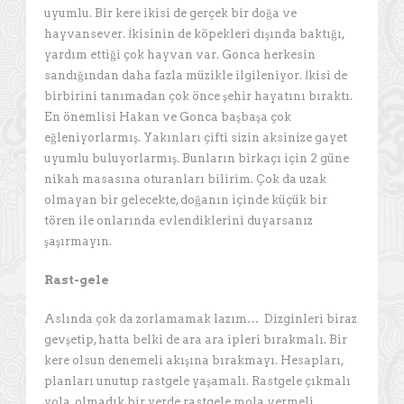
uyumlu. Bir kere ikisi de gerçek bir doğa ve
hayvansever. İkisinin de köpekleri dışında baktığı,
yardım ettiği çok hayvan var. Gonca herkesin
sandığından daha fazla müzikle ilgileniyor. İkisi de
birbirini tanımadan çok önce şehir hayatını bıraktı.
En önemlisi Hakan ve Gonca başbaşa çok
eğleniyorlarmış. Yakınları çifti sizin aksinize gayet
uyumlu buluyorlarmış. Bunların birkaçı için 2 güne
nikah masasına oturanları bilirim. Çok da uzak
olmayan bir gelecekte, doğanın içinde küçük bir
tören ile onlarında evlendiklerini duyarsanız
şaşırmayın.
Rast-gele
Aslında çok da zorlamamak lazım… Dizginleri biraz
gevşetip, hatta belki de ara ara ipleri bırakmalı. Bir
kere olsun denemeli akışına bırakmayı. Hesapları,
planları unutup rastgele yaşamalı. Rastgele çıkmalı
yola, olmadık bir yerde rastgele mola vermeli.