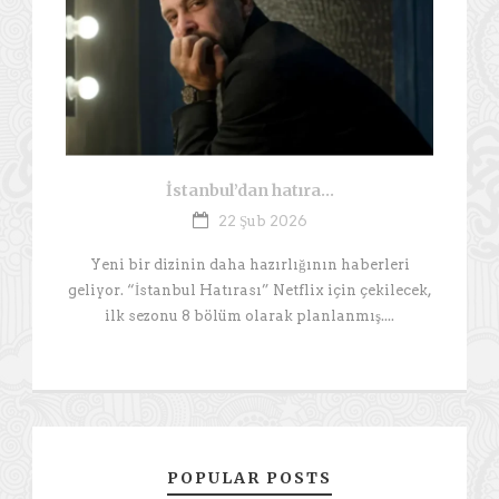
İstanbul’dan hatıra…
22 Şub 2026
Yeni bir dizinin daha hazırlığının haberleri
geliyor. “İstanbul Hatırası” Netflix için çekilecek,
ilk sezonu 8 bölüm olarak planlanmış....
POPULAR POSTS