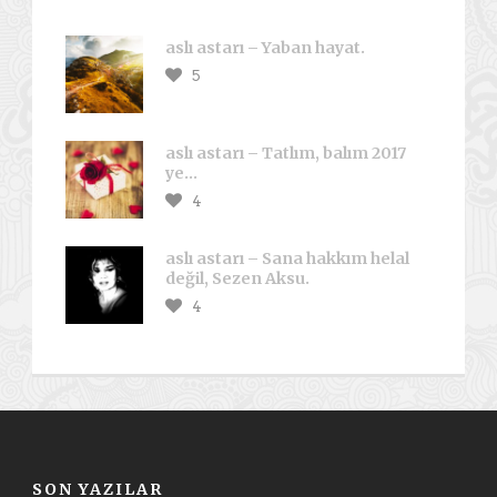
aslı astarı – Yaban hayat.
5
aslı astarı – Tatlım, balım 2017
ye…
4
aslı astarı – Sana hakkım helal
değil, Sezen Aksu.
4
SON YAZILAR