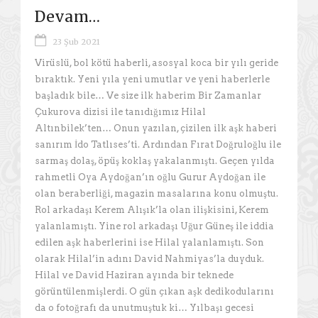
Devam…
23 Şub 2021
Virüslü, bol kötü haberli, asosyal koca bir yılı geride
bıraktık. Yeni yıla yeni umutlar ve yeni haberlerle
başladık bile… Ve size ilk haberim Bir Zamanlar
Çukurova dizisi ile tanıdığımız Hilal
Altınbilek’ten… Onun yazılan, çizilen ilk aşk haberi
sanırım İdo Tatlıses’ti. Ardından Fırat Doğruloğlu ile
sarmaş dolaş, öpüş koklaş yakalanmıştı. Geçen yılda
rahmetli Oya Aydoğan’ın oğlu Gurur Aydoğan ile
olan beraberliği, magazin masalarına konu olmuştu.
Rol arkadaşı Kerem Alışık’la olan ilişkisini, Kerem
yalanlamıştı. Yine rol arkadaşı Uğur Güneş ile iddia
edilen aşk haberlerini ise Hilal yalanlamıştı. Son
olarak Hilal’in adını David Nahmiyas’la duyduk.
Hilal ve David Haziran ayında bir teknede
görüntülenmişlerdi. O gün çıkan aşk dedikodularını
da o fotoğrafı da unutmuştuk ki… Yılbaşı gecesi