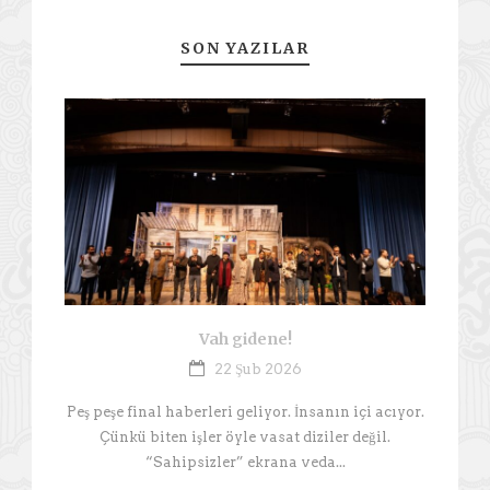
SON YAZILAR
Vah gidene!
22 Şub 2026
Peş peşe final haberleri geliyor. İnsanın içi acıyor.
Çünkü biten işler öyle vasat diziler değil.
“Sahipsizler” ekrana veda...