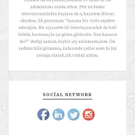
adımlarımı orada attım. Her ne kadar
televizyonculukla başlasa da iş hayatım İktisat
okudum. İlk patronum ‘’kanına bir virüs enjekte
edeceğim. Bir siyasette iki televizyonculuk da beli
bükük, bastonuyla işe giden görürsün. Son kararın
mı?’’ dediği zaman, hiçbir şey anlamamıştım. On
yedime bile girmemiş, kafasında yeller esen bi kız
çocuğu olarak, ilk virüsü aldım.
SOCIAL NETWORK