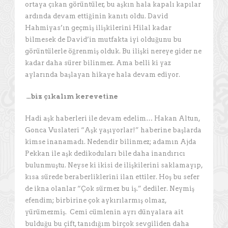
ortaya çıkan görüntüler, bu aşkın hala kapalı kapılar
ardında devam ettiğinin kanıtı oldu. David
Hahmiyas’ın geçmiş ilişkilerini Hilal kadar
bilmesek de David’in mutfakta iyi olduğunu bu
görüntülerle öğrenmiş olduk. Bu ilişki nereye gider ne
kadar daha sürer bilinmez. Ama belli ki yaz
aylarında başlayan hikaye hala devam ediyor.
…biz çıkalım kerevetine
Hadi aşk haberleri ile devam edelim… Hakan Altun,
Gonca Vuslateri “Aşk yaşıyorlar!” haberine başlarda
kimse inanamadı. Nedendir bilinmez; adamın Ajda
Pekkan ile aşk dedikoduları bile daha inandırıcı
bulunmuştu. Neyse ki ikisi de ilişkilerini saklamayıp,
kısa sürede beraberliklerini ilan ettiler. Hoş bu sefer
de ikna olanlar “Çok sürmez bu iş.” dediler. Neymiş
efendim; birbirine çok aykırılarmış olmaz,
yürümezmiş. Cemi cümlenin ayrı dünyalara ait
bulduğu bu çift, tanıdığım birçok sevgiliden daha