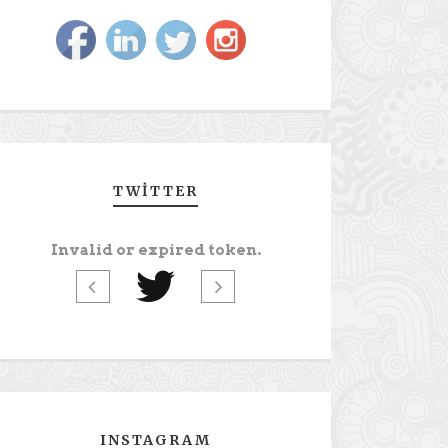
TWITTER
Invalid or expired token.
INSTAGRAM