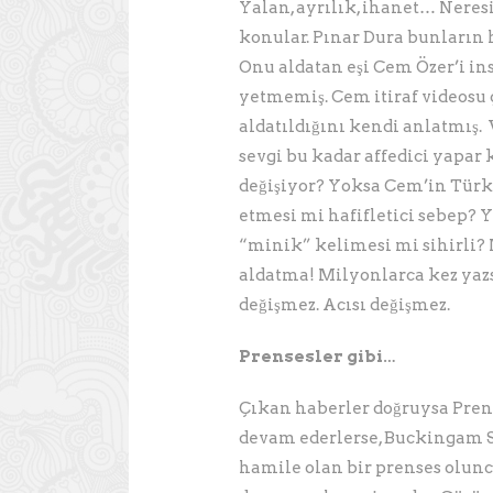
Yalan, ayrılık, ihanet… Neres
konular. Pınar Dura bunların 
Onu aldatan eşi Cem Özer’i in
yetmemiş. Cem itiraf videosu 
aldatıldığını kendi anlatmış. 
sevgi bu kadar affedici yapar 
değişiyor? Yoksa Cem’in Türk
etmesi mi hafifletici sebep? 
“minik” kelimesi mi sihirli?
aldatma! Milyonlarca kez ya
değişmez. Acısı değişmez.
Prensesler gibi…
Çıkan haberler doğruysa Pre
devam ederlerse, Buckingam Sa
hamile olan bir prenses olunca