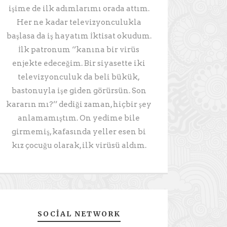
işime de ilk adımlarımı orada attım.
Her ne kadar televizyonculukla
başlasa da iş hayatım İktisat okudum.
İlk patronum ‘’kanına bir virüs
enjekte edeceğim. Bir siyasette iki
televizyonculuk da beli bükük,
bastonuyla işe giden görürsün. Son
kararın mı?’’ dediği zaman, hiçbir şey
anlamamıştım. On yedime bile
girmemiş, kafasında yeller esen bi
kız çocuğu olarak, ilk virüsü aldım.
SOCIAL NETWORK