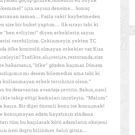
ünyadan göçüp gitmek, dönemin en büyük
 Mükemmel” için sayısız deneme… Sonuç
 harcanan zaman… Fazla vakit kaybetmeden
 size bir buket yaptım… İlk sırayı tabi ki
çe “ben evliyim!” diyen erkeklerin sayısı
önerisi verebilirim. Çekinmeyin yekten TC
rada öfke kontrolü olmayan erkekler var. Kısa
leyin! Trafikte, alışverişte, restoranda, size
ere bakarsanız, “öfke” gözden kaçmaz. Dönem
sızlığımız mı desem bilemedim ama tabi ki
 kullanmayan erkek tercihiniz olsun.”
bu dezavantajı avantaja çevirin. Bakın, nasıl
likle takip ettiği kadınları inceleyin. “Malum”
a kaçın. Bir diğer önemli konu ise konuşmak!
de konuşmayan adam hayatınızı zindana
 astarı tüm bu kaçılacak kötü adamların oksijeni
ın nesi doğru bilinmez. Salın gitsin…