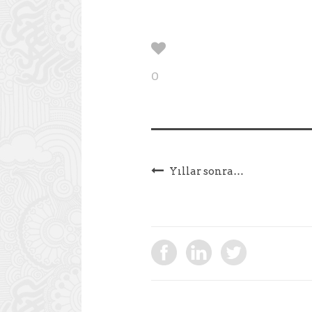
0
Yıllar sonra…