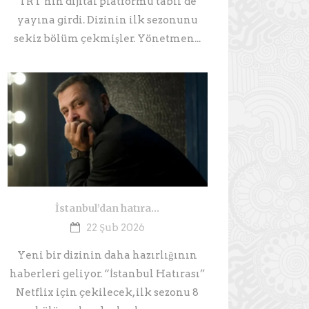
TRT’nin dijital platformu tabii’de
yayına girdi. Dizinin ilk sezonunu
sekiz bölüm çekmişler. Yönetmen...
İstanbul’dan hatıra…
22 Şub 2026
Yeni bir dizinin daha hazırlığının
haberleri geliyor. “İstanbul Hatırası”
Netflix için çekilecek, ilk sezonu 8