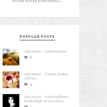
bölüm olarak planlanmış....
POPULAR POSTS
aslı astarı – Yaban hayat.
5
aslı astarı – Tatlım, balım
2017 ye…
4
aslı astarı – Sana hakkım
helal değil, Sezen Aksu.