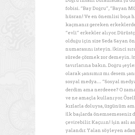
Doğru insanı bulamadan şu d
fobisi. “Bay Doğru”, “Bayan
hüsran! Ve en önemlisi boşa
kaçmanız gereken erkeklerden
“evli” erkekler alıyor. Dürüst
olduğu için size Seda Sayan 
numarasını isteyin. İkinci sı
sürede çözmek zor demeyin. İnce
tavırlarına bakın. Doğru şeyl
olarak şansımız mı desem şan
sosyal medya… “Sosyal medya
derdim ama nerdeeee? O zaman 
ve ne amaçla kullanıyor. Özel
kızlarla doluysa, üzgünüm am
İlk başlarda önemsemeseniz 
çevirebilir. Kaçııın! İşin aslı
yalandır. Yalan söyleyen adam