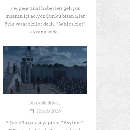
Peş peşe final haberleri geliyor.
İnsanın içi acıyor. Çünkü biten işler
öyle vasat diziler değil. “Sahipsizler”
ekrana veda...
Distopik iltica…
22 Şub 2026
7 Şubat’ta galası yapılan “Asylum”,