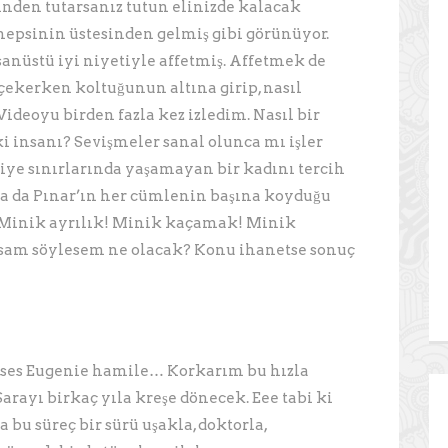
inden tutarsanız tutun elinizde kalacak
hepsinin üstesinden gelmiş gibi görünüyor.
sanüstü iyi niyetiyle affetmiş. Affetmek de
çekerken koltuğunun altına girip, nasıl
Videoyu birden fazla kez izledim. Nasıl bir
ki insanı? Sevişmeler sanal olunca mı işler
iye sınırlarında yaşamayan bir kadını tercih
Ya da Pınar’ın her cümlenin başına koyduğu
 Minik ayrılık! Minik kaçamak! Minik
zsam söylesem ne olacak? Konu ihanetse sonuç
nses Eugenie hamile… Korkarım bu hızla
rayı birkaç yıla kreşe dönecek. Eee tabi ki
 bu süreç bir sürü uşakla, doktorla,