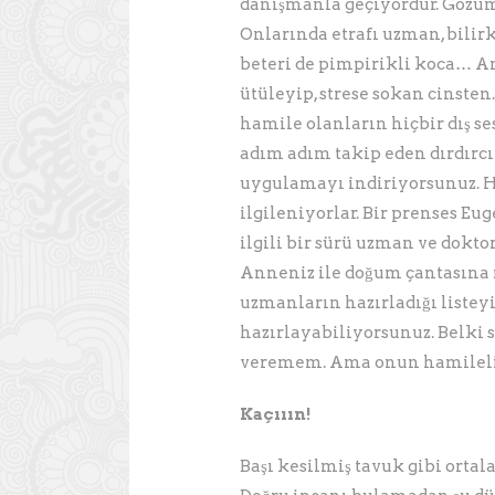
danışmanla geçiyordur. Gözüm
Onlarında etrafı uzman, bilir
beteri de pimpirikli koca… 
ütüleyip, strese sokan cinsten.
hamile olanların hiçbir dış s
adım adım takip eden dırdırcı
uygulamayı indiriyorsunuz. Ha
ilgileniyorlar. Bir prenses E
ilgili bir sürü uzman ve doktor
Anneniz ile doğum çantasına 
uzmanların hazırladığı listeyi
hazırlayabiliyorsunuz. Belki s
veremem. Ama onun hamilelik
Kaçııın!
Başı kesilmiş tavuk gibi ortal