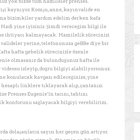
üz yok bizde tüm hamileler prenses.
kişi kaynıyor. Komşu, anne, kayınvalide en
Ama bizimkiler yardım edelim derken kafa
 Hadi yine iyisiniz. Şimdi vereceğim bilgi ile
ese ihtiyacı kalmayacak. Hamilelik sürecinizi
 valideler yerine, telefonunuza geBBe diye bir
fta hafta gebelik sürecinizle özenle
ugenie olmasanız da bulunduğunuz hafta ile
 videosu izleyip, doğru bilgiyi alabiliyorsunuz.
ne konulacak kavgası edileceğinize, yine
 hesaplı linklere tıklayarak alıp, çantanızı
ize Prenses Eugenie’in tacını, tahtını
 konforunu sağlayacak bilgiyi verebilirim.
arda dolaşanların sayısı her geçen gün artıyor.