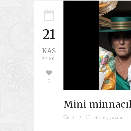
21
KAS
2020
0
Mini minnacı
0
/
Genel
,
yazılar