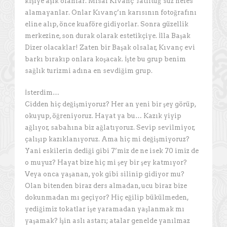
kişiye aşık olanlar. Misal Kıvanç Tatlıtuğ’suz nefes
alamayanlar. Onlar Kıvanç’ın karısının fotoğrafını
eline alıp, önce kuaföre gidiyorlar. Sonra güzellik
merkezine, son durak olarak estetikçiye. İlla Başak
Dizer olacaklar! Zaten bir Başak olsalar, Kıvanç evi
barkı bırakıp onlara koşacak. İşte bu grup benim
sağlık turizmi adına en sevdiğim grup.
İsterdim…
Cidden hiç değişmiyoruz? Her an yeni bir şey görüp,
okuyup, öğreniyoruz. Hayat ya bu… Kazık yiyip
ağlıyor, sabahına biz ağlatıyoruz. Sevip sevilmiyor,
çalışıp kazıklanıyoruz. Ama hiç mi değişmiyoruz?
Yani eskilerin dediği gibi 7’miz de ne isek 70 imiz de
o muyuz? Hayat bize hiç mi şey bir şey katmıyor?
Veya onca yaşanan, yok gibi silinip gidiyor mu?
Olan bitenden biraz ders almadan, ucu biraz bize
dokunmadan mı geçiyor? Hiç eğilip bükülmeden,
yediğimiz tokatlar işe yaramadan yaşlanmak mı
yaşamak? İşin aslı astarı; atalar genelde yanılmaz