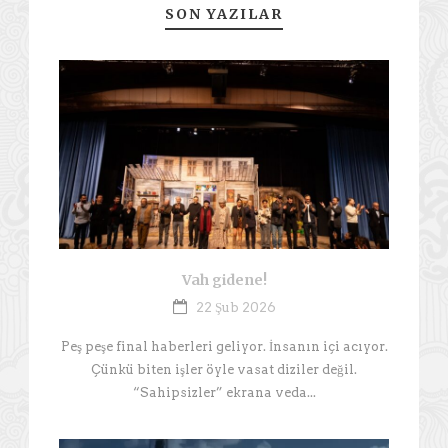
SON YAZILAR
Vah gidene!
22 Şub 2026
Peş peşe final haberleri geliyor. İnsanın içi acıyor.
Çünkü biten işler öyle vasat diziler değil.
“Sahipsizler” ekrana veda...