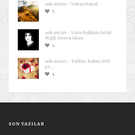
aslı astarı – Yaban hayat.
5
aslı astarı – Sana hakkım helal
değil, Sezen Aksu.
4
aslı astarı – Tatlım, balım 2017
ye…
4
SON YAZILAR