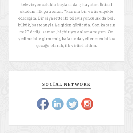
televizyonculukla başlasa da iş hayatım İktisat
okudum. İlk patronum ‘’kanına bir virüs enjekte
edeceğim. Bir siyasette iki televizyonculuk da beli
bükük, bastonuyla işe giden görürsün. Son kararın
mı?’’ dediği zaman, hiçbir şey anlamamıştım. On
yedime bile girmemiş, kafasında yeller esen bi kız
çocuğu olarak, ilk virüsü aldım.
SOCIAL NETWORK