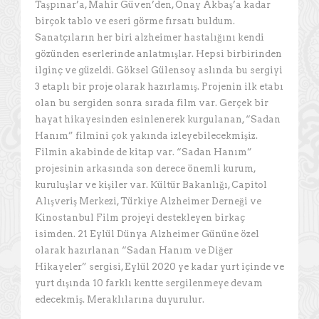
Taşpınar’a, Mahir Güven’den, Onay Akbaş’a kadar
birçok tablo ve eseri görme fırsatı buldum.
Sanatçıların her biri alzheimer hastalığını kendi
gözünden eserlerinde anlatmışlar. Hepsi birbirinden
ilginç ve güzeldi. Göksel Gülensoy aslında bu sergiyi
3 etaplı bir proje olarak hazırlamış. Projenin ilk etabı
olan bu sergiden sonra sırada film var. Gerçek bir
hayat hikayesinden esinlenerek kurgulanan, “Sadan
Hanım” filmini çok yakında izleyebilecekmişiz.
Filmin akabinde de kitap var. “Sadan Hanım”
projesinin arkasında son derece önemli kurum,
kuruluşlar ve kişiler var. Kültür Bakanlığı, Capitol
Alışveriş Merkezi, Türkiye Alzheimer Derneği ve
Kinostanbul Film projeyi destekleyen birkaç
isimden. 21 Eylül Dünya Alzheimer Gününe özel
olarak hazırlanan “Sadan Hanım ve Diğer
Hikayeler” sergisi, Eylül 2020 ye kadar yurt içinde ve
yurt dışında 10 farklı kentte sergilenmeye devam
edecekmiş. Meraklılarına duyurulur.