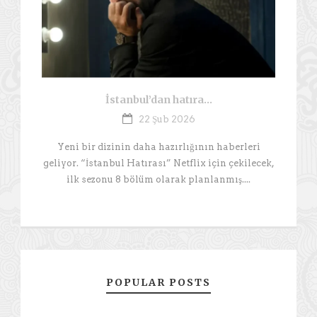
İstanbul’dan hatıra…
22 Şub 2026
Yeni bir dizinin daha hazırlığının haberleri
geliyor. “İstanbul Hatırası” Netflix için çekilecek,
ilk sezonu 8 bölüm olarak planlanmış....
POPULAR POSTS