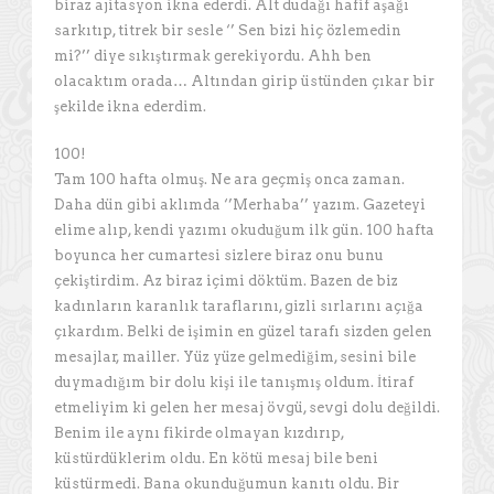
biraz ajitasyon ikna ederdi. Alt dudağı hafif aşağı
sarkıtıp, titrek bir sesle ‘’ Sen bizi hiç özlemedin
mi?’’ diye sıkıştırmak gerekiyordu. Ahh ben
olacaktım orada… Altından girip üstünden çıkar bir
şekilde ikna ederdim.
100!
Tam 100 hafta olmuş. Ne ara geçmiş onca zaman.
Daha dün gibi aklımda ‘’Merhaba’’ yazım. Gazeteyi
elime alıp, kendi yazımı okuduğum ilk gün. 100 hafta
boyunca her cumartesi sizlere biraz onu bunu
çekiştirdim. Az biraz içimi döktüm. Bazen de biz
kadınların karanlık taraflarını, gizli sırlarını açığa
çıkardım. Belki de işimin en güzel tarafı sizden gelen
mesajlar, mailler. Yüz yüze gelmediğim, sesini bile
duymadığım bir dolu kişi ile tanışmış oldum. İtiraf
etmeliyim ki gelen her mesaj övgü, sevgi dolu değildi.
Benim ile aynı fikirde olmayan kızdırıp,
küstürdüklerim oldu. En kötü mesaj bile beni
küstürmedi. Bana okunduğumun kanıtı oldu. Bir