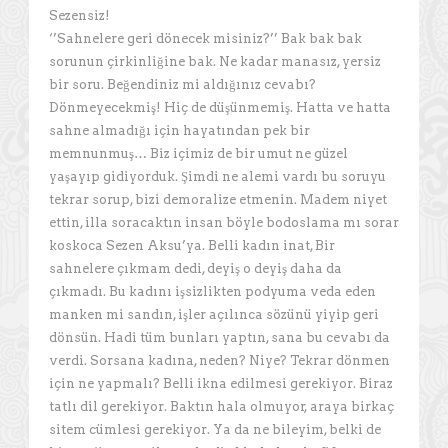
Sezensiz!
‘’Sahnelere geri dönecek misiniz?’’ Bak bak bak
sorunun çirkinliğine bak. Ne kadar manasız, yersiz
bir soru. Beğendiniz mi aldığınız cevabı?
Dönmeyecekmiş! Hiç de düşünmemiş. Hatta ve hatta
sahne almadığı için hayatından pek bir
memnunmuş… Biz içimiz de bir umut ne güzel
yaşayıp gidiyorduk. Şimdi ne alemi vardı bu soruyu
tekrar sorup, bizi demoralize etmenin. Madem niyet
ettin, illa soracaktın insan böyle bodoslama mı sorar
koskoca Sezen Aksu’ya. Belli kadın inat, Bir
sahnelere çıkmam dedi, deyiş o deyiş daha da
çıkmadı. Bu kadını işsizlikten podyuma veda eden
manken mi sandın, işler açılınca sözünü yiyip geri
dönsün. Hadi tüm bunları yaptın, sana bu cevabı da
verdi. Sorsana kadına, neden? Niye? Tekrar dönmen
için ne yapmalı? Belli ikna edilmesi gerekiyor. Biraz
tatlı dil gerekiyor. Baktın hala olmuyor, araya birkaç
sitem cümlesi gerekiyor. Ya da ne bileyim, belki de