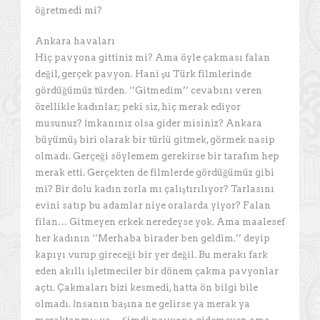
öğretmedi mi?
Ankara havaları
Hiç pavyona gittiniz mi? Ama öyle çakması falan
değil, gerçek pavyon. Hani şu Türk filmlerinde
gördüğümüz türden. ‘’Gitmedim’’ cevabını veren
özellikle kadınlar; peki siz, hiç merak ediyor
musunuz? İmkanınız olsa gider misiniz? Ankara
büyümüş biri olarak bir türlü gitmek, görmek nasip
olmadı. Gerçeği söylemem gerekirse bir tarafım hep
merak etti. Gerçekten de filmlerde gördüğümüz gibi
mi? Bir dolu kadın zorla mı çalıştırılıyor? Tarlasını
evini satıp bu adamlar niye oralarda yiyor? Falan
filan… Gitmeyen erkek neredeyse yok. Ama maalesef
her kadının ‘’Merhaba birader ben geldim.’’ deyip
kapıyı vurup gireceği bir yer değil. Bu merakı fark
eden akıllı işletmeciler bir dönem çakma pavyonlar
açtı. Çakmaları bizi kesmedi, hatta ön bilgi bile
olmadı. İnsanın başına ne gelirse ya merak ya