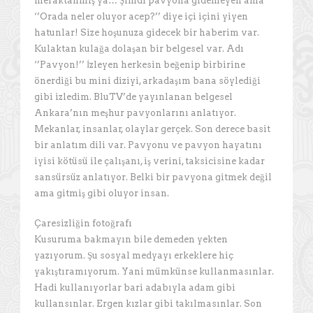
meraktanmış ya… Şimdi pavyona gidemeyen ama
‘’Orada neler oluyor acep?’’ diye içi içini yiyen
hatunlar! Size hoşunuza gidecek bir haberim var.
Kulaktan kulağa dolaşan bir belgesel var. Adı
‘’Pavyon!’’ İzleyen herkesin beğenip birbirine
önerdiği bu mini diziyi, arkadaşım bana söylediği
gibi izledim. BluTV’de yayınlanan belgesel
Ankara’nın meşhur pavyonlarını anlatıyor.
Mekanlar, insanlar, olaylar gerçek. Son derece basit
bir anlatım dili var. Pavyonu ve pavyon hayatını
iyisi kötüsü ile çalışanı, iş verini, taksicisine kadar
sansürsüz anlatıyor. Belki bir pavyona gitmek değil
ama gitmiş gibi oluyor insan.
Çaresizliğin fotoğrafı
Kusuruma bakmayın bile demeden yekten
yazıyorum. Şu sosyal medyayı erkeklere hiç
yakıştıramıyorum. Yani mümkünse kullanmasınlar.
Hadi kullanıyorlar bari adabıyla adam gibi
kullansınlar. Ergen kızlar gibi takılmasınlar. Son