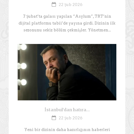
22 Şub 2026
7 Şubat’ta galası yapılan “Asylum”, TRT’nin
dijital platformu tabii’de yayına girdi. Dizinin ilk
sezonunu sekiz bölüm çekmişler. Yönetmen...
İstanbul’dan hatıra…
22 Şub 2026
Yeni bir dizinin daha hazırlığının haberleri