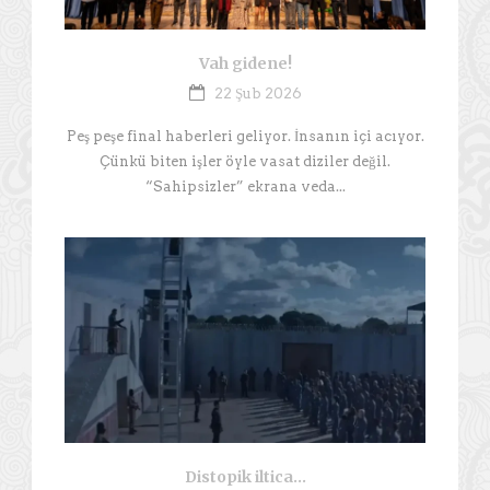
Vah gidene!
22 Şub 2026
Peş peşe final haberleri geliyor. İnsanın içi acıyor.
Çünkü biten işler öyle vasat diziler değil.
“Sahipsizler” ekrana veda...
Distopik iltica…