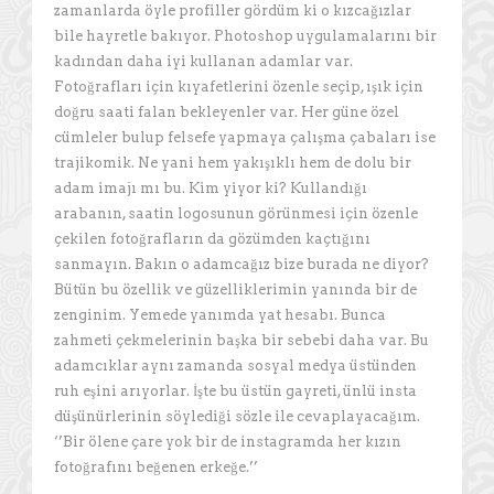
zamanlarda öyle profiller gördüm ki o kızcağızlar
bile hayretle bakıyor. Photoshop uygulamalarını bir
kadından daha iyi kullanan adamlar var.
Fotoğrafları için kıyafetlerini özenle seçip, ışık için
doğru saati falan bekleyenler var. Her güne özel
cümleler bulup felsefe yapmaya çalışma çabaları ise
trajikomik. Ne yani hem yakışıklı hem de dolu bir
adam imajı mı bu. Kim yiyor ki? Kullandığı
arabanın, saatin logosunun görünmesi için özenle
çekilen fotoğrafların da gözümden kaçtığını
sanmayın. Bakın o adamcağız bize burada ne diyor?
Bütün bu özellik ve güzelliklerimin yanında bir de
zenginim. Yemede yanımda yat hesabı. Bunca
zahmeti çekmelerinin başka bir sebebi daha var. Bu
adamcıklar aynı zamanda sosyal medya üstünden
ruh eşini arıyorlar. İşte bu üstün gayreti, ünlü insta
düşünürlerinin söylediği sözle ile cevaplayacağım.
‘’Bir ölene çare yok bir de instagramda her kızın
fotoğrafını beğenen erkeğe.’’