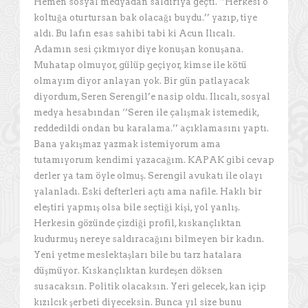
Hemen sosyal medyadan saldırıya geçti. ‘’Herkesi o
koltuğa oturtursan bak olacağı buydu.’’ yazıp, tiye
aldı. Bu lafın esas sahibi tabi ki Acun Ilıcalı.
Adamın sesi çıkmıyor diye konuşan konuşana.
Muhatap olmuyor, gülüp geçiyor, kimse ile kötü
olmayım diyor anlayan yok. Bir gün patlayacak
diyordum, Seren Serengil’e nasip oldu. Ilıcalı, sosyal
medya hesabından ‘’Seren ile çalışmak istemedik,
reddedildi ondan bu karalama.’’ açıklamasını yaptı.
Bana yakışmaz yazmak istemiyorum ama
tutamıyorum kendimi yazacağım. KAPAK gibi cevap
derler ya tam öyle olmuş. Serengil avukatı ile olayı
yalanladı. Eski defterleri açtı ama nafile. Haklı bir
eleştiri yapmış olsa bile seçtiği kişi, yol yanlış.
Herkesin gözünde çizdiği profil, kıskançlıktan
kudurmuş nereye saldıracağını bilmeyen bir kadın.
Yeni yetme meslektaşları bile bu tarz hatalara
düşmüyor. Kıskançlıktan kurdeşen döksen
susacaksın. Politik olacaksın. Yeri gelecek, kan içip
kızılcık şerbeti diyeceksin. Bunca yıl size bunu