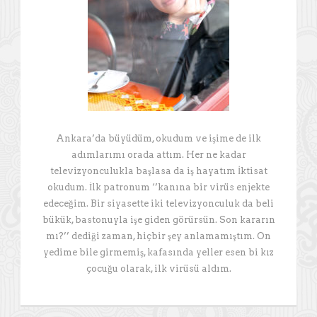
Ankara’da büyüdüm, okudum ve işime de ilk
adımlarımı orada attım. Her ne kadar
televizyonculukla başlasa da iş hayatım İktisat
okudum. İlk patronum ‘’kanına bir virüs enjekte
edeceğim. Bir siyasette iki televizyonculuk da beli
bükük, bastonuyla işe giden görürsün. Son kararın
mı?’’ dediği zaman, hiçbir şey anlamamıştım. On
yedime bile girmemiş, kafasında yeller esen bi kız
çocuğu olarak, ilk virüsü aldım.