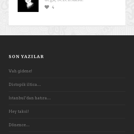
4
SON YAZILAR
Vah gidene!
Distopik iltica…
İstanbul’dan hatıra…
Hey taksi!
Dönence…