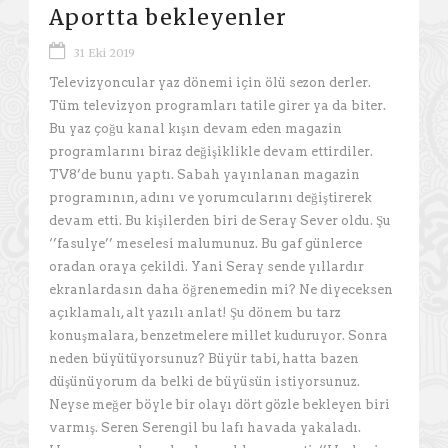
Aportta bekleyenler
31 Eki 2019
Televizyoncular yaz dönemi için ölü sezon derler.
Tüm televizyon programları tatile girer ya da biter.
Bu yaz çoğu kanal kışın devam eden magazin
programlarını biraz değişiklikle devam ettirdiler.
TV8’de bunu yaptı. Sabah yayınlanan magazin
programının, adını ve yorumcularını değiştirerek
devam etti. Bu kişilerden biri de Seray Sever oldu. Şu
‘’fasulye’’ meselesi malumunuz. Bu gaf günlerce
oradan oraya çekildi. Yani Seray sende yıllardır
ekranlardasın daha öğrenemedin mi? Ne diyeceksen
açıklamalı, alt yazılı anlat! Şu dönem bu tarz
konuşmalara, benzetmelere millet kuduruyor. Sonra
neden büyütüyorsunuz? Büyür tabi, hatta bazen
düşünüyorum da belki de büyüsün istiyorsunuz.
Neyse meğer böyle bir olayı dört gözle bekleyen biri
varmış. Seren Serengil bu lafı havada yakaladı.