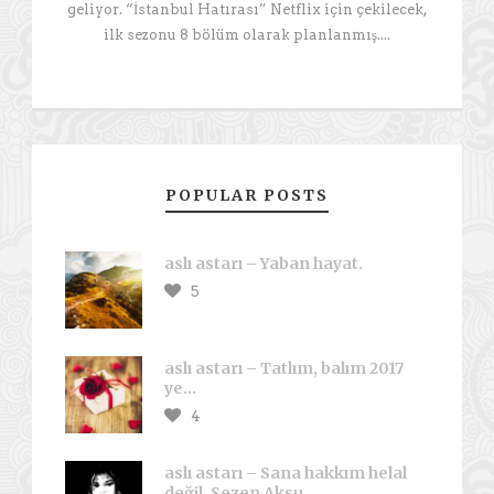
geliyor. “İstanbul Hatırası” Netflix için çekilecek,
ilk sezonu 8 bölüm olarak planlanmış....
POPULAR POSTS
aslı astarı – Yaban hayat.
5
aslı astarı – Tatlım, balım 2017
ye…
4
aslı astarı – Sana hakkım helal
değil, Sezen Aksu.