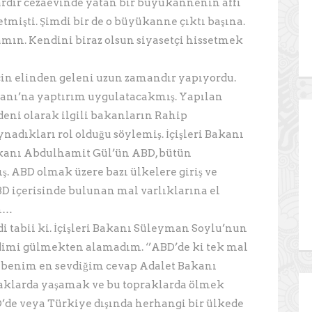
lardır cezaevinde yatan bir büyükannenin affı
tmişti. Şimdi bir de o büyükanne çıktı başına.
amın. Kendini biraz olsun siyasetçi hissetmek
in elinden geleni uzun zamandır yapıyordu.
akanı’na yaptırım uygulatacakmış. Yapılan
eni olarak ilgili bakanların Rahip
adıkları rol olduğu söylemiş. İçişleri Bakanı
kanı Abdulhamit Gül’ün ABD, bütün
ş. ABD olmak üzere bazı ülkelere giriş ve
D içerisinde bulunan mal varlıklarına el
an…
i tabii ki. İçişleri Bakanı Süleyman Soylu’nun
mi gülmekten alamadım. ‘’ABD’de ki tek mal
a benim en sevdiğim cevap Adalet Bakanı
raklarda yaşamak ve bu topraklarda ölmek
’de veya Türkiye dışında herhangi bir ülkede