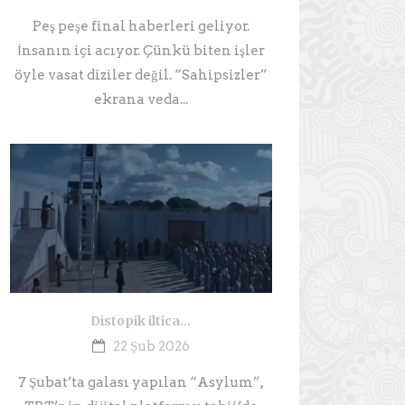
Peş peşe final haberleri geliyor.
İnsanın içi acıyor. Çünkü biten işler
öyle vasat diziler değil. “Sahipsizler”
ekrana veda...
Distopik iltica…
22 Şub 2026
7 Şubat’ta galası yapılan “Asylum”,