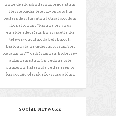
işime de ilk adımlarımı orada attım.
Her ne kadar televizyonculukla
başlasa da iş hayatım İktisat okudum.
İlk patronum ‘’kanına bir virüs
enjekte edeceğim. Bir siyasette iki
televizyonculuk da beli bükük,
bastonuyla işe giden görürsün. Son
kararın mı?’’ dediği zaman, hiçbir şey
anlamamıştım. On yedime bile
girmemiş, kafasında yeller esen bi
kız çocuğu olarak, ilk virüsü aldım.
SOCIAL NETWORK