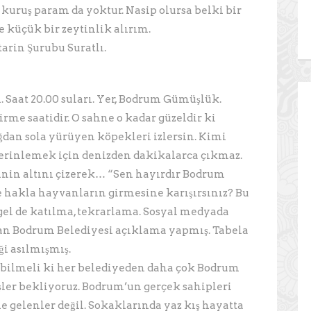
k kuruş param da yoktur. Nasip olursa belki bir
küçük bir zeytinlik alırım.
arin Şurubu Suratlı.
. Saat 20.00 suları. Yer, Bodrum Gümüşlük.
rme saatidir. O sahne o kadar güzeldir ki
ğdan sola yürüyen köpekleri izlersin. Kimi
serinlemek için denizden dakikalarca çıkmaz.
inin altını çizerek… “Sen hayırdır Bodrum
e hakla hayvanların girmesine karışırsınız? Bu
 gel de katılma, tekrarlama. Sosyal medyada
an Bodrum Belediyesi açıklama yapmış. Tabela
ği asılmışmış.
on bilmeli ki her belediyeden daha çok Bodrum
ler bekliyoruz. Bodrum’un gerçek sahipleri
ile gelenler değil. Sokaklarında yaz kış hayatta