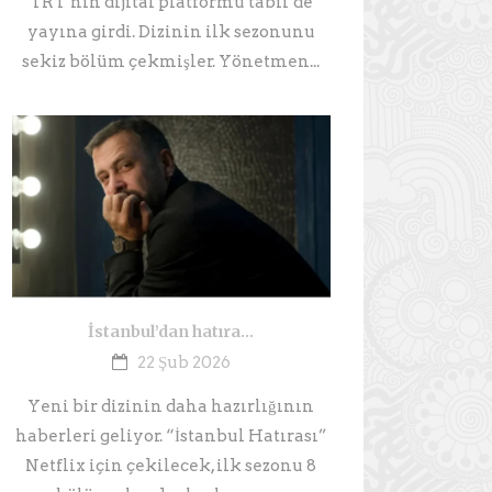
TRT’nin dijital platformu tabii’de
yayına girdi. Dizinin ilk sezonunu
sekiz bölüm çekmişler. Yönetmen...
İstanbul’dan hatıra…
22 Şub 2026
Yeni bir dizinin daha hazırlığının
haberleri geliyor. “İstanbul Hatırası”
Netflix için çekilecek, ilk sezonu 8