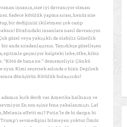
anan insanın, size iyi davranıyor olması
mez. Sadece kötülük yapma sırası, henüz size
tup, bir dediğinizi ikiletmesi çok cazip
caksın! Etrafındaki insanlara nasıl davranıyor.
Çok güzel veya yakışıklı da olabilir. Güzellik
a bir anda sıradanlaşırsın. Tanıdıkça güzelleşen
 eğitimle geçmiyor kalpteki leke, öfke, kibir.
e. ‘’Kötü de bana ne.’’ dememeliyiz. Çünkü
 oyuz. Kimi seçersek aslında o biziz. Değilsek
 sonra dönüşürüz. Kötülük bulaşıcıdır!
e adamın kırk derdi var. Amerika halkının ve
sevmiyor. En son eşine fena yakalanmıştı. Laf
Melania affetti mi? Putin’le de bi dargın bi
a Trump’ı sevmediğini bilmeyen yoktur. Ömür