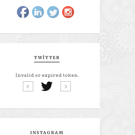
TWITTER
Invalid or expired token.
INSTAGRAM