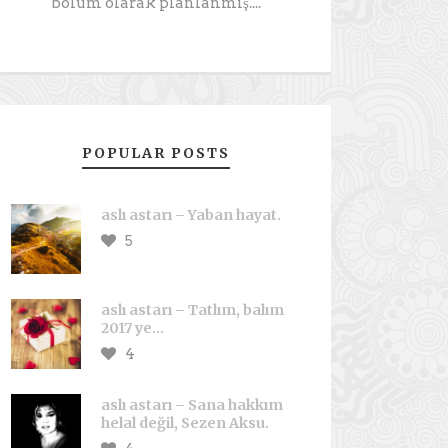
bölüm olarak planlanmış....
POPULAR POSTS
aslı astarı – Yaban hayat.
5
aslı astarı – Tatlım, balım
2017 ye…
4
aslı astarı – Sana hakkım
helal değil, Sezen Aksu.