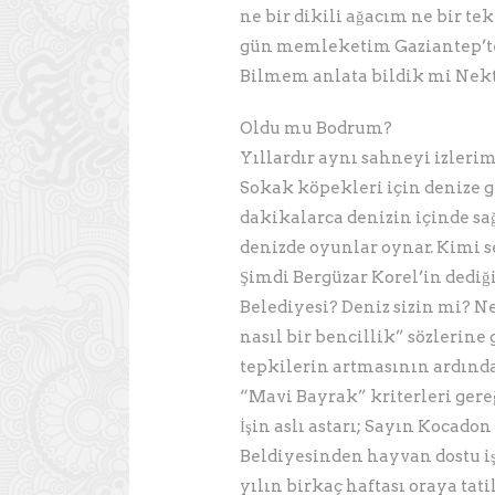
ne bir dikili ağacım ne bir te
gün memleketim Gaziantep’te 
Bilmem anlata bildik mi Nekt
Oldu mu Bodrum?
Yıllardır aynı sahneyi izlerim
Sokak köpekleri için denize gi
dakikalarca denizin içinde sa
denizde oyunlar oynar. Kimi 
Şimdi Bergüzar Korel’in dediğ
Belediyesi? Deniz sizin mi? N
nasıl bir bencillik” sözlerine
tepkilerin artmasının ardınd
“Mavi Bayrak” kriterleri gere
İşin aslı astarı; Sayın Kocad
Beldiyesinden hayvan dostu iş
yılın birkaç haftası oraya tat