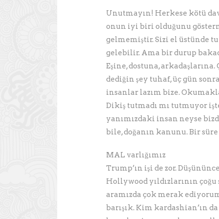
Unutmayın! Herkese kötü davr
onun iyi biri olduğunu göster
gelmemiştir. Sizi el üstünde tu
gelebilir. Ama bir durup baka
Eşine, dostuna, arkadaşlarına. 
dediğin şey tuhaf, üç gün sonr
insanlar lazım bize. Okumakla,
Dikiş tutmadı mı tutmuyor işt
yanımızdaki insan neyse bizde
bile, doğanın kanunu. Bir süre
MAL varlığımız
Trump’ın işi de zor. Düşününc
Hollywood yıldızlarının çoğu 
aramızda çok merak ediyorum, 
barışık. Kim kardashian’ın d