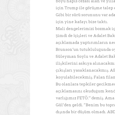
boyu hapis cezası alan ve yıl
için Trump ile görüşme talep e
Gibi bir sürü sorununu var ad
için yine kafayı bize taktı.
Mali dengelerimizi bozmak iç
Şimdi de İçişleri ve Adalet B
açıklamada yaptırımların ned
Brunson’un tutukluluğunda oyn
Süleyman Soylu ve Adalet Ba
ilişkilerini askıya alınacakmı
çıkışları yasaklanacakmış. AB
koyulabilecekmiş. Falan fil
Bu olanlara tepkiler gecikmed
açıklamasını okuduğum kendi
varlığımız FETÖ.’’ demiş. Am
Gül’den geldi. ”Benim bu top
dışında bir düşüm olmadı. ABD