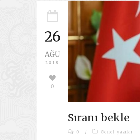
26
AĞU
2018
0
Sıranı bekle
0
/
Genel
,
yazılar