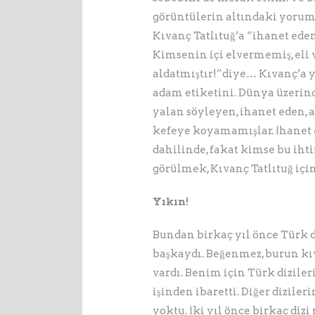
görüntülerin altındaki yoru
Kıvanç Tatlıtuğ’a “ihanet ede
Kimsenin içi elvermemiş, eli
aldatmıştır!”diye… Kıvanç’a y
adam etiketini. Dünya üzerind
yalan söyleyen, ihanet eden, a
kefeye koyamamışlar. İhanet e
dahilinde, fakat kimse bu iht
görülmek, Kıvanç Tatlıtuğ içi
Yıkın!
Bundan birkaç yıl önce Türk d
başkaydı. Beğenmez, burun kıv
vardı. Benim için Türk diziler
işinden ibaretti. Diğer dizi
yoktu. İki yıl önce birkaç diz