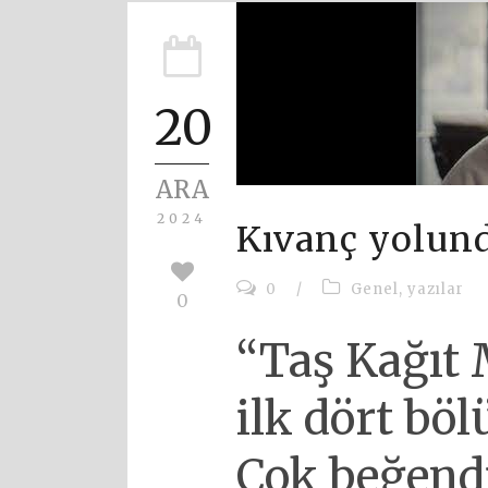
20
ARA
2024
Kıvanç yolun
0
/
Genel
,
yazılar
0
“Taş Kağıt 
ilk dört bö
Çok beğend