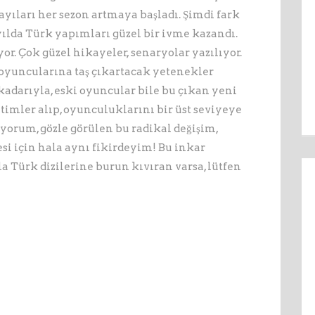
sayıları her sezon artmaya başladı. Şimdi fark
yılda Türk yapımları güzel bir ivme kazandı.
yor. Çok güzel hikayeler, senaryolar yazılıyor.
oyuncularına taş çıkartacak yetenekler
kadarıyla, eski oyuncular bile bu çıkan yeni
timler alıp, oyunculuklarını bir üst seviyeye
ziyorum, gözle görülen bu radikal değişim,
esi için hala aynı fikirdeyim! Bu inkar
a Türk dizilerine burun kıvıran varsa, lütfen