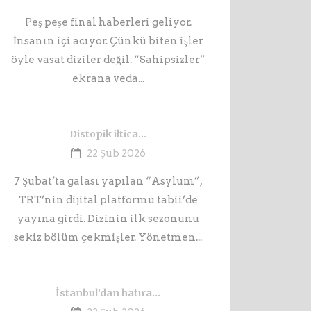
Peş peşe final haberleri geliyor.
İnsanın içi acıyor. Çünkü biten işler
öyle vasat diziler değil. “Sahipsizler”
ekrana veda...
Distopik iltica…
22 Şub 2026
7 Şubat’ta galası yapılan “Asylum”,
TRT’nin dijital platformu tabii’de
yayına girdi. Dizinin ilk sezonunu
sekiz bölüm çekmişler. Yönetmen...
İstanbul’dan hatıra…