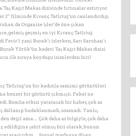
izide, sinema filminde izlemedim. Önceki
Taş Kağıt Makas dizisinde fırtınalar estiriyor.
ler 2” filminde Kıvanç Tatlıtuğ’un canlandırdığı
ruhan da Organize İşler’de öne çıkan
ce, gelmiş geçmiş en iyi Kıvanç Tatlıtuğ
i Fecir’i yani Burak’ı izlerken, Sarı Saruhan‘ı
urak Yörük’ün kaderi Taş Kağıt Makas dizisi
ların ilk sıraya koyduğu isimlerden biri!
ç Tatlıtuğ’un bir kadınla samimi görüntüleri
una benzer bir görüntü çıkmıştı. Fakat ne
di. Bomba etkisi yaratacak bir haber, çok az
hiç dallanıp budaklanmadı, uzamadı. Yanlış
mden değil ama… Çok daha az bilgiyle, çok daha
ç edildiğine şahit olmuş biri olarak, bunun
biraz araştırdım… Sosyal medyaya düşen