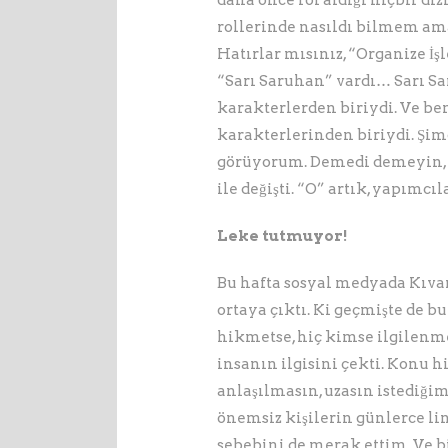
daha önce rol aldığı hiçbir d
rollerinde nasıldı bilmem ama 
Hatırlar mısınız, “Organize İş
“Sarı Saruhan” vardı… Sarı Sa
karakterlerden biriydi. Ve ben
karakterlerinden biriydi. Şimd
görüyorum. Demedi demeyin, B
ile değişti. “O” artık, yapımcı
Leke tutmuyor!
Bu hafta sosyal medyada Kıvan
ortaya çıktı. Ki geçmişte de b
hikmetse, hiç kimse ilgilenme
insanın ilgisini çekti. Konu 
anlaşılmasın, uzasın istediği
önemsiz kişilerin günlerce lin
sebebini de merak ettim. Ve 