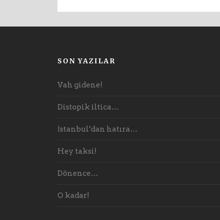
SON YAZILAR
Vah gidene!
Distopik iltica…
İstanbul’dan hatıra…
Hey taksi!
Dönence…
O kadar!