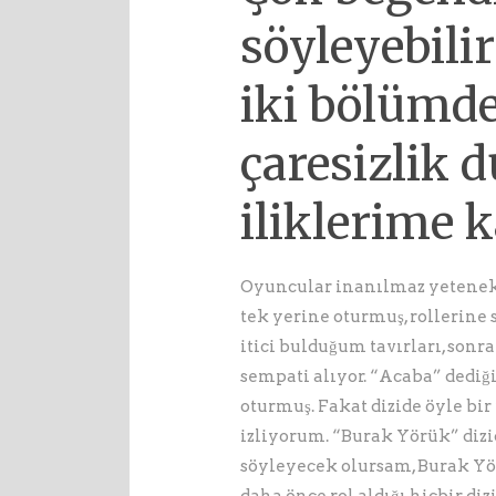
söyleyebilir
iki bölümde
çaresizlik
iliklerime 
Oyuncular inanılmaz yetenekli
tek yerine oturmuş, rollerine 
itici bulduğum tavırları, sonra
sempati alıyor. “Acaba” dediği
oturmuş. Fakat dizide öyle bi
izliyorum. “Burak Yörük” dizide
söyleyecek olursam, Burak Yör