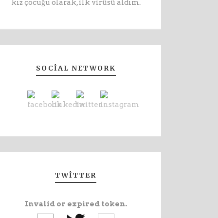
kız çocuğu olarak, ilk virüsü aldım.
SOCIAL NETWORK
TWITTER
Invalid or expired token.