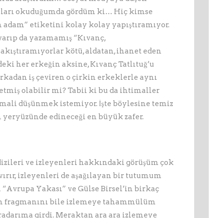
mları okuduğumda gördüm ki… Hiç kimse
n adam” etiketini kolay kolay yapıştıramıyor.
 varıp da yazamamış “Kıvanç,
akıştıramıyorlar kötü, aldatan, ihanet eden
eki her erkeğin aksine, Kıvanç Tatlıtuğ’u
rkadan iş çeviren o çirkin erkeklerle aynı
tmiş olabilir mi? Tabii ki bu da ihtimaller
imali düşünmek istemiyor. İşte böylesine temiz
n yeryüzünde edineceği en büyük zafer.
izileri ve izleyenleri hakkındaki görüşüm çok
ırır, izleyenleri de aşağılayan bir tutumum
i “Avrupa Yakası” ve Gülse Birsel’in birkaç
lerin fragmanını bile izlemeye tahammülüm
i radarıma girdi. Meraktan ara ara izlemeye