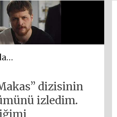
da…
Makas” dizisinin
lümünü izledim.
iğimi