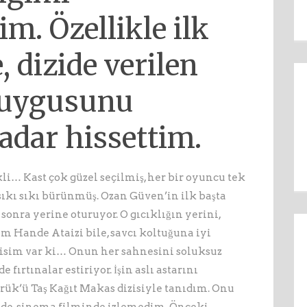
im. Özellikle ilk
, dizide verilen
 duygusunu
kadar hissettim.
… Kast çok güzel seçilmiş, her bir oyuncu tek
sıkı sıkı bürünmüş. Ozan Güven’in ilk başta
 sonra yerine oturuyor. O gıcıklığın yerini,
m Hande Ataizi bile, savcı koltuğuna iyi
r isim var ki… Onun her sahnesini soluksuz
 fırtınalar estiriyor. İşin aslı astarını
ük’ü Taş Kağıt Makas dizisiyle tanıdım. Onu