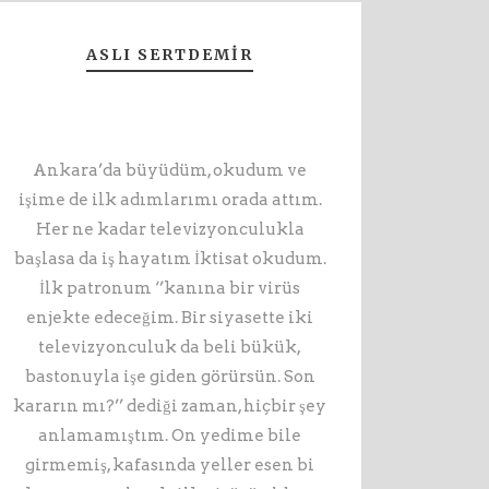
ASLI SERTDEMIR
Ankara’da büyüdüm, okudum ve
işime de ilk adımlarımı orada attım.
Her ne kadar televizyonculukla
başlasa da iş hayatım İktisat okudum.
İlk patronum ‘’kanına bir virüs
enjekte edeceğim. Bir siyasette iki
televizyonculuk da beli bükük,
bastonuyla işe giden görürsün. Son
kararın mı?’’ dediği zaman, hiçbir şey
anlamamıştım. On yedime bile
girmemiş, kafasında yeller esen bi