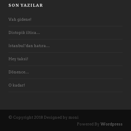
SON YAZILAR
Vah gidene!
Distopik iltica…
İstanbul’dan hatıra…
Hey taksi!
Dönence…
O kadar!
© Copyright 2018 Designed by moni
Powered By
Wordpress