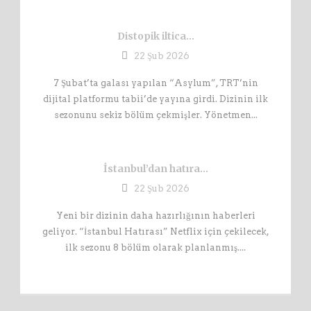
Distopik iltica…
22 Şub 2026
7 Şubat’ta galası yapılan “Asylum”, TRT’nin
dijital platformu tabii’de yayına girdi. Dizinin ilk
sezonunu sekiz bölüm çekmişler. Yönetmen...
İstanbul’dan hatıra…
22 Şub 2026
Yeni bir dizinin daha hazırlığının haberleri
geliyor. “İstanbul Hatırası” Netflix için çekilecek,
ilk sezonu 8 bölüm olarak planlanmış....