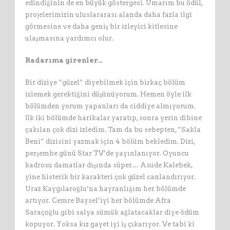
edindiğinin de en büyük göstergesi. Umarım bu ödül,
projelerimizin uluslararası alanda daha fazla ilgi
görmesine ve daha geniş bir izleyici kitlesine
ulaşmasına yardımcı olur.
Radarıma girenler…
Bir diziye “güzel” diyebilmek için birkaç bölüm
izlemek gerektiğini düşünüyorum. Hemen öyle ilk
bölümden yorum yapanları da ciddiye almıyorum.
İlk iki bölümde harikalar yaratıp, sonra yerin dibine
çakılan çok dizi izledim. Tam da bu sebepten, “Sakla
Beni” dizisini yazmak için 4 bölüm bekledim. Dizi,
perşembe günü Star TV’de yayınlanıyor. Oyuncu
kadrosu damatlar dışında süper… Asude Kalebek,
yine histerik bir karakteri çok güzel canlandırıyor.
Uraz Kaygılaroğlu’na hayranlığım her bölümde
artıyor. Cemre Baysel’iyi her bölümde Afra
Saraçoğlu gibi salya sümük ağlatacaklar diye ödüm
kopuyor. Yoksa kız gayet iyi iş çıkarıyor. Ve tabi ki