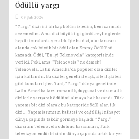
Ödüllü yargı
09 Şub 2024
“Yargı” dizisini birkaç bölüm izledim, beni sarmadı
sevemedim. Ama dizi büyük ilgi gördü, reytinglerde
hep üst sıralarda yer aldı. İşte bu dizi, uluslararası
alanda çok büyük bir ödül olan Emmy Ödülü’nü
kazandı. Ödül, “En İyi Telenovela” kategorisinde
verildi. Peki, ama ‘’Telenovela’’ ne demek?
Telenovela, Latin Amerika’da popüler olan diziler
için kullanılır. Bu diziler genellikle aşk, aile ilişkileri
gibi konuları işler. Yani, “Yargı” dünya genelinde
Latin Amerika tarzı romantik, duygusal ve dramatik
dizilerle yarışarak ödülünü almaya hak kazandı. Türk
yapımı bir dizi olarak bu kategoride ödül alan ilk
dizi… Yapımlarımızın kalitesi ve çeşitliliği nihayet
dünya çapında takdir görmeye başladı. “Yargı”
dizisinin Telenovela ödülünü kazanması, Türk
televizyon endüstrisinin dünya çapında artık bir yer