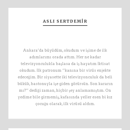
ASLI SERTDEMIR
Ankara’da büyüdüm, okudum ve işime de ilk
adımlarımı orada attım. Her ne kadar
televizyonculukla başlasa da iş hayatım İktisat
okudum. İlk patronum ‘’kanına bir virüs enjekte
edeceğim. Bir siyasette iki televizyonculuk da beli
bükük, bastonuyla işe giden görürsün. Son kararın
mı?’’ dediği zaman, hiçbir şey anlamamıştım. On
yedime bile girmemiş, kafasında yeller esen bi kız
çocuğu olarak, ilk virüsü aldım.