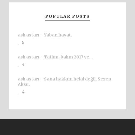
POPULAR POSTS
aslı astarı – Yaban hayat.
5
aslı astarı – Tatlım, balım 2017 ye…
4
aslı astarı – Sana hakkım helal değil, Sezen
Aksu.
4