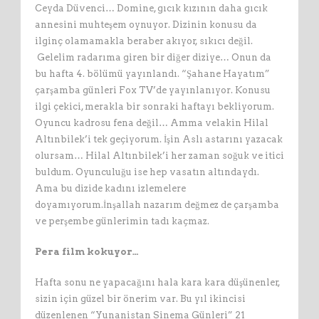
Ceyda Düvenci… Domine, gıcık kızının daha gıcık
annesini muhteşem oynuyor. Dizinin konusu da
ilginç olamamakla beraber akıyor, sıkıcı değil.
Gelelim radarıma giren bir diğer diziye… Onun da
bu hafta 4. bölümü yayınlandı. “Şahane Hayatım”
çarşamba günleri Fox TV’de yayınlanıyor. Konusu
ilgi çekici, merakla bir sonraki haftayı bekliyorum.
Oyuncu kadrosu fena değil… Amma velakin Hilal
Altınbilek’i tek geçiyorum. İşin Aslı astarını yazacak
olursam… Hilal Altınbilek’i her zaman soğuk ve itici
buldum. Oyunculuğu ise hep vasatın altındaydı.
Ama bu dizide kadını izlemelere
doyamıyorum.İnşallah nazarım değmez de çarşamba
ve perşembe günlerimin tadı kaçmaz.
Pera film kokuyor…
Hafta sonu ne yapacağını hala kara kara düşünenler,
sizin için güzel bir önerim var. Bu yıl ikincisi
düzenlenen “Yunanistan Sinema Günleri” 21