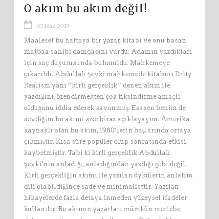
O akım bu akım değil!
07 Haz 2019
Maalesef bu haftaya bir yazar, kitabı ve onu basan
matbaa sahibi damgasını vurdu. Adamın yazdıkları
için suç duyurusunda bulunuldu. Mahkemeye
çıkarıldı. Abdullah Şevki mahkemede kitabını Drity
Realism yani ‘’kirli gerçeklik’’ denen akım ile
yazdığını, özendirmekten çok tiksindirme amaçlı
olduğunu iddia ederek savunmuş. Esasen benim de
sevdiğim bu akımı size biraz açıklayayım. Amerika
kaynaklı olan bu akım, 1980’lerin başlarında ortaya
çıkmıştır. Kısa süre popüler olup sonrasında etkisi
kaybetmiştir. Tabi ki kirli gerçeklik Abdullah
Şevki’nin anladığı, anladığından yazdığı gibi değil.
Kirli gerçekliğin akımı ile yazılan öykülerin anlatım
dili olabildiğince sade ve minimalisttir. Yazılan
hikayelerde fazla detaya inmeden yüzeysel ifadeler
kullanılır. Bu akımın yazarları mümkün mertebe