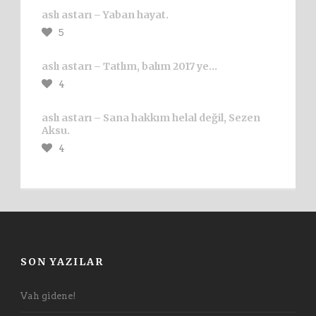
aslı astarı – Yaban hayat.
5
aslı astarı – Tatlım, balım 2017 ye…
4
aslı astarı – Sana hakkım helal değil, Sezen
Aksu.
4
SON YAZILAR
Vah gidene!