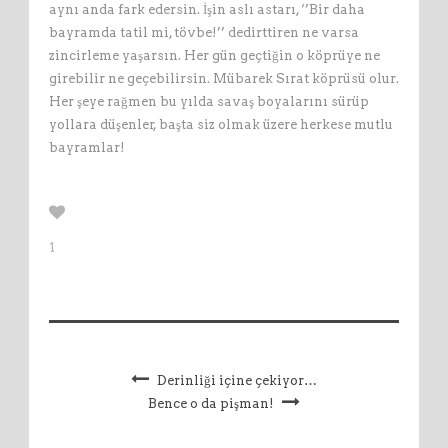
aynı anda fark edersin. İşin aslı astarı, ‘’Bir daha
bayramda tatil mi, tövbe!’’ dedirttiren ne varsa
zincirleme yaşarsın. Her gün geçtiğin o köprüye ne
girebilir ne geçebilirsin. Mübarek Sırat köprüsü olur.
Her şeye rağmen bu yılda savaş boyalarını sürüp
yollara düşenler, başta siz olmak üzere herkese mutlu
bayramlar!
1
Derinliği içine çekiyor…
Bence o da pişman!