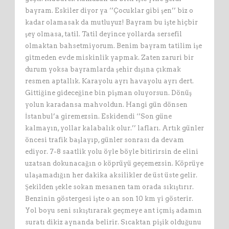
bayram. Eskiler diyor ya ‘’Çocuklar gibi şen’’ biz o
kadar olamasak da mutluyuz! Bayram bu işte hiçbir
şey olmasa, tatil. Tatil deyince yollarda sersefil
olmaktan bahsetmiyorum. Benim bayram tatilim işe
gitmeden evde miskinlik yapmak. Zaten zaruri bir
durum yoksa bayramlarda şehir dışına çıkmak
resmen aptallık. Karayolu ayrı havayolu ayrı dert.
Gittiğine gideceğine bin pişman oluyorsun. Dönüş
yolun karadansa mahvoldun. Hangi gün dönsen
İstanbul’a giremezsin. Eskidendi ‘’Son güne
kalmayın, yollar kalabalık olur.’’ lafları. Artık günler
öncesi trafik başlayıp, günler sonrası da devam
ediyor. 7-8 saatlik yolu öyle böyle bitirirsin de elini
uzatsan dokunacağın o köprüyü geçemezsin. Köprüye
ulaşamadığın her dakika aksilikler de üst üste gelir.
Şekilden şekle sokan mesanen tam orada sıkıştırır.
Benzinin göstergesi işte o an son 10 km yi gösterir.
Yol boyu seni sıkıştırarak geçmeye ant içmiş adamın
suratı dikiz aynanda belirir. Sıcaktan pişik olduğunu