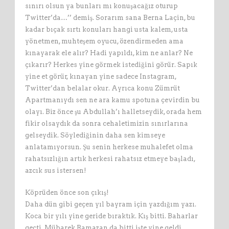
sınırı olsun ya bunları mı konuşacağız oturup
Twitter’da…’’ demiş. Sorarım sana Berna Laçin, bu
kadar bıçak sırtı konuları hangi usta kalem, usta
yönetmen, muhteşem oyucu, özendirmeden ama
kınayarak ele alır? Hadi yapıldı, kim ne anlar? Ne
çıkarır? Herkes yine görmek istediğini görür. Sapık
yine et görür, kınayan yine sadece Instagram,
Twitter’dan belalar okur. Ayrıca konu Zümrüt
Apartmanıydı sen ne ara kamu spotuna çevirdin bu
olayı. Biz önce şu Abdullah’ı halletseydik, orada hem
fikir olsaydık da sonra cehaletimizin sınırlarına
gelseydik. Söylediğinin daha sen kimseye
anlatamıyorsun. Şu senin herkese muhalefet olma
rahatsızlığın artık herkesi rahatsız etmeye başladı,
azcık sus istersen!
Köprüden önce son çıkış!
Daha dün gibi geçen yıl bayram için yazdığım yazı.
Koca bir yılı yine geride bıraktık. Kış bitti. Baharlar
geçti. Mübarek Ramazan da bitti işte yine geldi