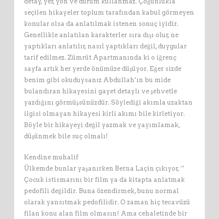
detay, yer, yön ve durum kullanmaz. Çoğunlukla
seçilen hikayeler toplum tarafından kabul görmeyen
konular olsa da anlatılmak istenen sonuç iyidir.
Genellikle anlatılan karakterler sıra dışı olur, ne
yaptıkları anlatılır, nasıl yaptıkları değil, duygular
tarif edilmez. Zümrüt Apartmanında ki o iğrenç
sayfa artık her yerde önümüze düşüyor. Eğer sizde
benim gibi okuduysanız Abdullah’ın bu mide
bulandıran hikayesini gayet detaylı ve şehvetle
yazdığını görmüşsünüzdür. Söylediği akımla uzaktan
ilgisi olmayan hikayesi kirli akımı bile kirletiyor.
Böyle bir hikayeyi değil yazmak ve yayımlamak,
düşünmek bile suç olmalı!
Kendine muhalif
Ülkemde bunlar yaşanırken Berna Laçin çıkıyor, ‘’
Çocuk istismarını bir film ya da kitapta anlatmak
pedofili değildir. Buna özendirmek, bunu normal
olarak yansıtmak pedofilidir. O zaman hiç tecavüzü
filan konu alan film olmasın! Ama cehaletinde bir