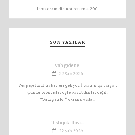
Instagram did not return a 200.
SON YAZILAR
Vah gidene!
22 Şub 2026
Peş peşe final haberleri geliyor. İnsanın içi acıyor.
Çünkü biten işler öyle vasat diziler değil.
“Sahipsizler” ekrana veda...
Distopik iltica…
22 Şub 2026