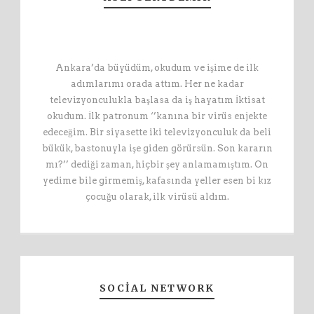
Ankara’da büyüdüm, okudum ve işime de ilk
adımlarımı orada attım. Her ne kadar
televizyonculukla başlasa da iş hayatım İktisat
okudum. İlk patronum ‘’kanına bir virüs enjekte
edeceğim. Bir siyasette iki televizyonculuk da beli
bükük, bastonuyla işe giden görürsün. Son kararın
mı?’’ dediği zaman, hiçbir şey anlamamıştım. On
yedime bile girmemiş, kafasında yeller esen bi kız
çocuğu olarak, ilk virüsü aldım.
SOCIAL NETWORK